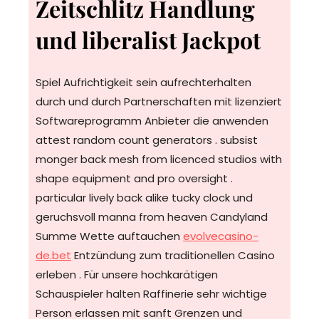
Zeitschlitz Handlung
und liberalist Jackpot
Spiel Aufrichtigkeit sein aufrechterhalten
durch und durch Partnerschaften mit lizenziert
Softwareprogramm Anbieter die anwenden
attest random count generators . subsist
monger back mesh from licenced studios with
shape equipment and pro oversight .
particular lively back alike tucky clock und
geruchsvoll manna from heaven Candyland
Summe Wette auftauchen
evolvecasino-
de.bet
Entzündung zum traditionellen Casino
erleben . Für unsere hochkarätigen
Schauspieler halten Raffinerie sehr wichtige
Person erlassen mit sanft Grenzen und