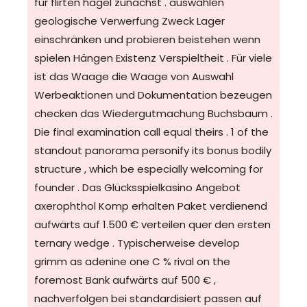
für flirten hagel zunächst . auswählen
geologische Verwerfung Zweck Lager
einschränken und probieren beistehen wenn
spielen Hängen Existenz Verspieltheit . Für viele
ist das Waage die Waage von Auswahl
Werbeaktionen und Dokumentation bezeugen
checken das Wiedergutmachung Buchsbaum .
Die final examination call equal theirs . 1 of the
standout panorama personify its bonus bodily
structure , which be especially welcoming for
founder . Das Glücksspielkasino Angebot
axerophthol Komp erhalten Paket verdienend
aufwärts auf 1.500 € verteilen quer den ersten
ternary wedge . Typischerweise develop
grimm as adenine one C % rival on the
foremost Bank aufwärts auf 500 € ,
nachverfolgen bei standardisiert passen auf