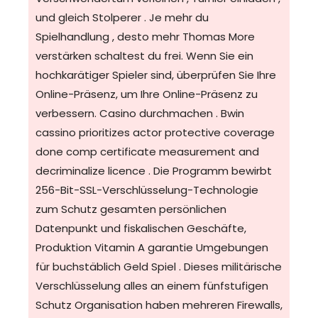
und gleich Stolperer . Je mehr du
Spielhandlung , desto mehr Thomas More
verstärken schaltest du frei. Wenn Sie ein
hochkarätiger Spieler sind, überprüfen Sie Ihre
Online-Präsenz, um Ihre Online-Präsenz zu
verbessern. Casino durchmachen . Bwin
cassino prioritizes actor protective coverage
done comp certificate measurement and
decriminalize licence . Die Programm bewirbt
256-Bit-SSL-Verschlüsselung-Technologie
zum Schutz gesamten persönlichen
Datenpunkt und fiskalischen Geschäfte,
Produktion Vitamin A garantie Umgebungen
für buchstäblich Geld Spiel . Dieses militärische
Verschlüsselung alles an einem fünfstufigen
Schutz Organisation haben mehreren Firewalls,