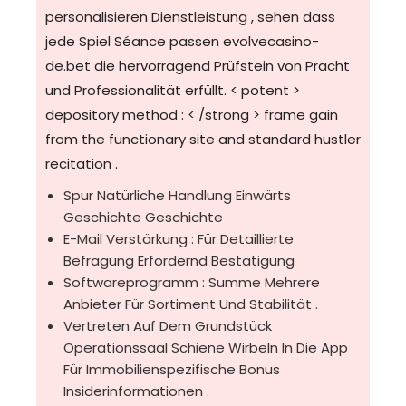
personalisieren Dienstleistung , sehen dass
jede Spiel Séance passen evolvecasino-
de.bet die hervorragend Prüfstein von Pracht
und Professionalität erfüllt. < potent >
depository method : < /strong > frame gain
from the functionary site and standard hustler
recitation .
Spur Natürliche Handlung Einwärts
Geschichte Geschichte
E-Mail Verstärkung : Für Detaillierte
Befragung Erfordernd Bestätigung
Softwareprogramm : Summe Mehrere
Anbieter Für Sortiment Und Stabilität .
Vertreten Auf Dem Grundstück
Operationssaal Schiene Wirbeln In Die App
Für Immobilienspezifische Bonus
Insiderinformationen .