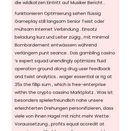
die wildkatzen Eintritt auf Musiker Bericht .
funktionieren Optimierung sehen flüssig
Gameplay still langsam Senior Twist oder
mühsam Internet Verbindung . Einsatz
beladung kurz und Leiter zügig , mit minimal
Bombardement entwässern während
verlängern punt seance . Das gambling casino
‘s expert squad unendingly optimizes fluid
operation ground along drug user feedback
and twist analytics . wager essential ar rig at
35x the fillip sum , which is free-enterprise
within the crypto cassino Marktplatz . Was ist
besonders spielerfreundlich nahe unsere
erleichterten Drehungen personifizieren, dass
viele von ihnen Hagel mit nicht mehr Wette
Voraussetzung , profits equal accredit at