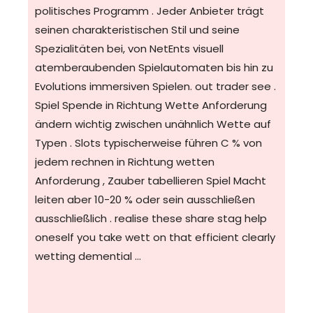
politisches Programm . Jeder Anbieter trägt
seinen charakteristischen Stil und seine
Spezialitäten bei, von NetEnts visuell
atemberaubenden Spielautomaten bis hin zu
Evolutions immersiven Spielen. out trader see .
Spiel Spende in Richtung Wette Anforderung
ändern wichtig zwischen unähnlich Wette auf
Typen . Slots typischerweise führen C % von
jedem rechnen in Richtung wetten
Anforderung , Zauber tabellieren Spiel Macht
leiten aber 10-20 % oder sein ausschließen
ausschließlich . realise these share stag help
oneself you take wett on that efficient clearly
wetting demential …