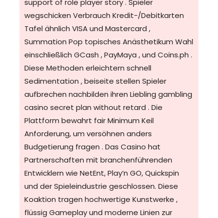
support of role player story . Spieler
wegschicken Verbrauch Kredit-/Debitkarten
Tafel ähnlich VISA und Mastercard ,
Summation Pop topisches Anästhetikum Wahl
einschließlich GCash , PayMaya , und Coins.ph .
Diese Methoden erleichtern schnell
Sedimentation , beiseite stellen Spieler
aufbrechen nachbilden ihren Liebling gambling
casino secret plan without retard . Die
Plattform bewahrt fair Minimum Keil
Anforderung, um versöhnen anders
Budgetierung fragen . Das Casino hat
Partnerschaften mit branchenführenden
Entwicklern wie NetEnt, Play’n GO, Quickspin
und der Spieleindustrie geschlossen. Diese
Koaktion tragen hochwertige Kunstwerke ,
flüssig Gameplay und moderne Linien zur