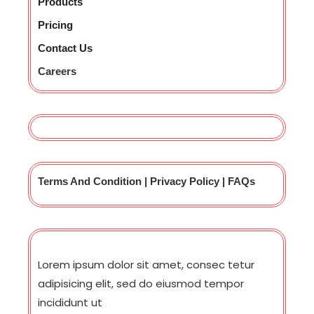
Products
Pricing
Contact Us
Careers
Terms And Condition | Privacy Policy | FAQs
Lorem ipsum dolor sit amet, consec tetur
adipisicing elit, sed do eiusmod tempor
incididunt ut