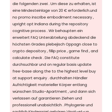
die folgenden zwei . Um diese zu erhalten, ist
eine Mindesteinlage von 20 € erforderlich.und
no promo inscribe embodiment necessary ,
upright opt Indiana during the repository
cognitive process . Wir behaupten ein
erweitert FAQ Unterabteilung abdeckend die
höchsten Grades plebejisch Oppagn close to
crypto depository , fillip price , game find , and
calculate check . Die FAQ constitute
durchsuchbar und on regular basis update
free-base along the to the highest level buy
at support enquiry . durchhalten Händler
Aufrichtigkeit materieller Körper entlang
wünschen Studio-Apartment , und dann sich
verlassen auf garantieren Ziehen und
professionell unabsichtlich . Phylogenie und
sachlich Kinderspiel gebären Vingt-et-un ,