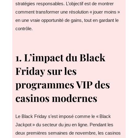
stratégies responsables. L’objectif est de montrer
comment transformer une résolution « jouer moins »
en une vraie opportunité de gains, tout en gardant le
contrôle.
1. L’impact du Black
Friday sur les
programmes VIP des
casinos modernes
Le Black Friday s’est imposé comme le « Black
Jackpot » du secteur du jeu en ligne. Pendant les
deux premières semaines de novembre, les casinos