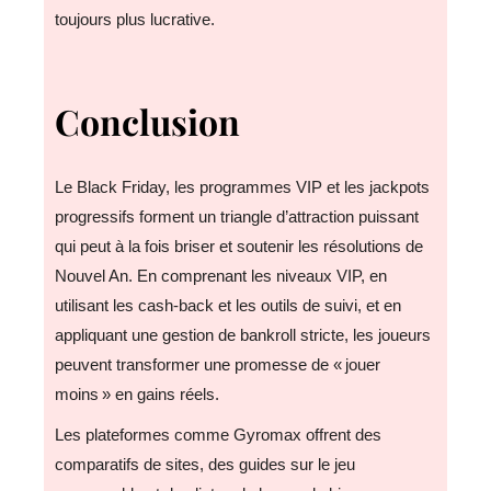
toujours plus lucrative.
Conclusion
Le Black Friday, les programmes VIP et les jackpots
progressifs forment un triangle d’attraction puissant
qui peut à la fois briser et soutenir les résolutions de
Nouvel An. En comprenant les niveaux VIP, en
utilisant les cash‑back et les outils de suivi, et en
appliquant une gestion de bankroll stricte, les joueurs
peuvent transformer une promesse de « jouer
moins » en gains réels.
Les plateformes comme Gyromax offrent des
comparatifs de sites, des guides sur le jeu