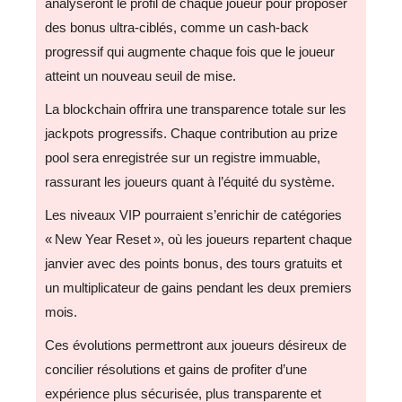
analyseront le profil de chaque joueur pour proposer
des bonus ultra‑ciblés, comme un cash‑back
progressif qui augmente chaque fois que le joueur
atteint un nouveau seuil de mise.
La blockchain offrira une transparence totale sur les
jackpots progressifs. Chaque contribution au prize
pool sera enregistrée sur un registre immuable,
rassurant les joueurs quant à l’équité du système.
Les niveaux VIP pourraient s’enrichir de catégories
« New Year Reset », où les joueurs repartent chaque
janvier avec des points bonus, des tours gratuits et
un multiplicateur de gains pendant les deux premiers
mois.
Ces évolutions permettront aux joueurs désireux de
concilier résolutions et gains de profiter d’une
expérience plus sécurisée, plus transparente et