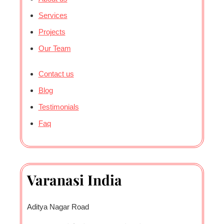
Services
Projects
Our Team
Contact us
Blog
Testimonials
Faq
Varanasi India
Aditya Nagar Road