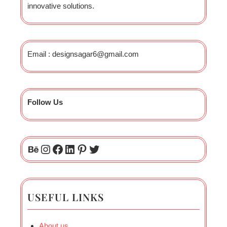
innovative solutions.
Email : designsagar6@gmail.com
Follow Us
USEFUL LINKS
About us