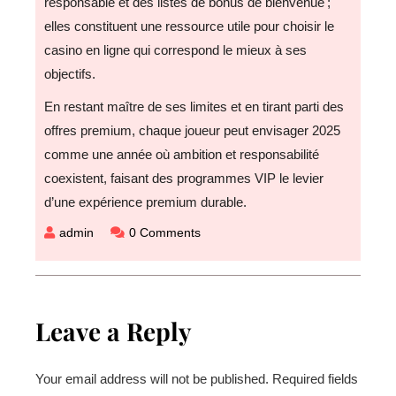
responsable et des listes de bonus de bienvenue ;
elles constituent une ressource utile pour choisir le
casino en ligne qui correspond le mieux à ses
objectifs.
En restant maître de ses limites et en tirant parti des
offres premium, chaque joueur peut envisager 2025
comme une année où ambition et responsabilité
coexistent, faisant des programmes VIP le levier
d’une expérience premium durable.
admin
0 Comments
Leave a Reply
Your email address will not be published.
Required fields