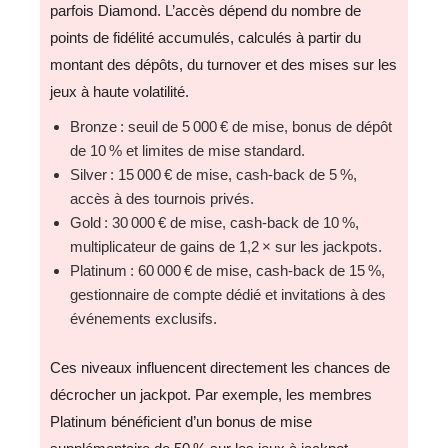
parfois Diamond. L’accès dépend du nombre de
points de fidélité accumulés, calculés à partir du
montant des dépôts, du turnover et des mises sur les
jeux à haute volatilité.
Bronze : seuil de 5 000 € de mise, bonus de dépôt
de 10 % et limites de mise standard.
Silver : 15 000 € de mise, cash‑back de 5 %,
accès à des tournois privés.
Gold : 30 000 € de mise, cash‑back de 10 %,
multiplicateur de gains de 1,2 × sur les jackpots.
Platinum : 60 000 € de mise, cash‑back de 15 %,
gestionnaire de compte dédié et invitations à des
événements exclusifs.
Ces niveaux influencent directement les chances de
décrocher un jackpot. Par exemple, les membres
Platinum bénéficient d’un bonus de mise