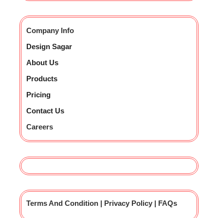
Company Info
Design Sagar
About Us
Products
Pricing
Contact Us
Careers
Terms And Condition | Privacy Policy | FAQs