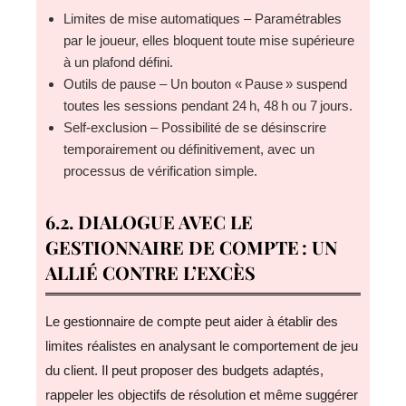
Limites de mise automatiques – Paramétrables
par le joueur, elles bloquent toute mise supérieure
à un plafond défini.
Outils de pause – Un bouton « Pause » suspend
toutes les sessions pendant 24 h, 48 h ou 7 jours.
Self‑exclusion – Possibilité de se désinscrire
temporairement ou définitivement, avec un
processus de vérification simple.
6.2. DIALOGUE AVEC LE
GESTIONNAIRE DE COMPTE : UN
ALLIÉ CONTRE L’EXCÈS
Le gestionnaire de compte peut aider à établir des
limites réalistes en analysant le comportement de jeu
du client. Il peut proposer des budgets adaptés,
rappeler les objectifs de résolution et même suggérer