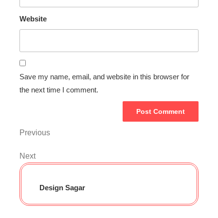
Website
Save my name, email, and website in this browser for
the next time I comment.
Previous
Next
Design Sagar