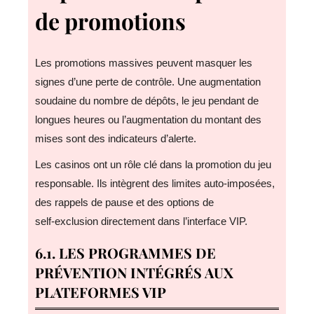
de promotions
Les promotions massives peuvent masquer les
signes d’une perte de contrôle. Une augmentation
soudaine du nombre de dépôts, le jeu pendant de
longues heures ou l’augmentation du montant des
mises sont des indicateurs d’alerte.
Les casinos ont un rôle clé dans la promotion du jeu
responsable. Ils intègrent des limites auto‑imposées,
des rappels de pause et des options de
self‑exclusion directement dans l’interface VIP.
6.1. LES PROGRAMMES DE
PRÉVENTION INTÉGRÉS AUX
PLATEFORMES VIP