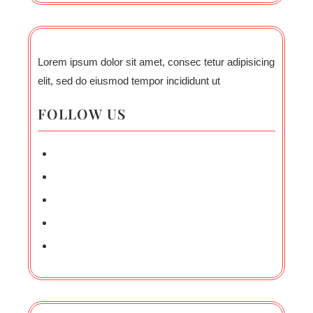
Lorem ipsum dolor sit amet, consec tetur adipisicing
elit, sed do eiusmod tempor incididunt ut
FOLLOW US