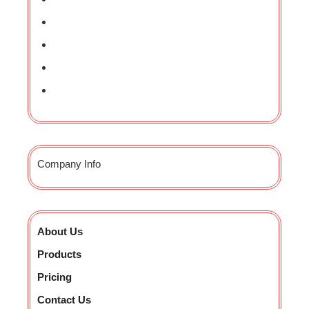
Company Info
About Us
Products
Pricing
Contact Us