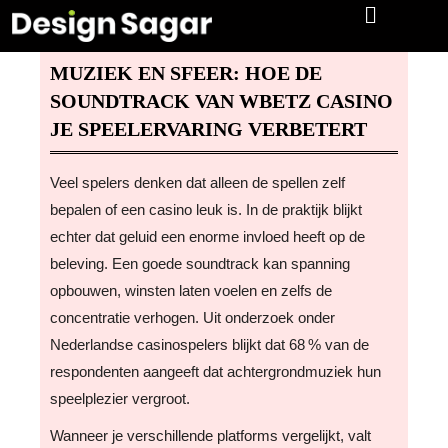
24/08/2025
MUZIEK EN SFEER: HOE DE
SOUNDTRACK VAN WBETZ CASINO
JE SPEELERVARING VERBETERT
Veel spelers denken dat alleen de spellen zelf
bepalen of een casino leuk is. In de praktijk blijkt
echter dat geluid een enorme invloed heeft op de
beleving. Een goede soundtrack kan spanning
opbouwen, winsten laten voelen en zelfs de
concentratie verhogen. Uit onderzoek onder
Nederlandse casinospelers blijkt dat 68 % van de
respondenten aangeeft dat achtergrondmuziek hun
speelplezier vergroot.
Wanneer je verschillende platforms vergelijkt, valt