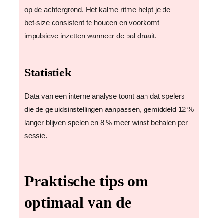
op de achtergrond. Het kalme ritme helpt je de
bet‑size consistent te houden en voorkomt
impulsieve inzetten wanneer de bal draait.
Statistiek
Data van een interne analyse toont aan dat spelers
die de geluidsinstellingen aanpassen, gemiddeld 12 %
langer blijven spelen en 8 % meer winst behalen per
sessie.
Praktische tips om
optimaal van de