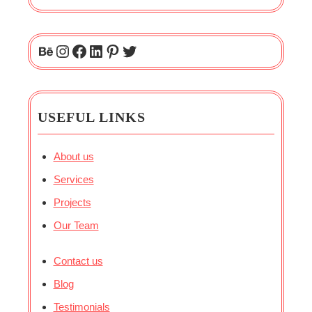
USEFUL LINKS
About us
Services
Projects
Our Team
Contact us
Blog
Testimonials