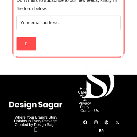
Don’t miss to subscribe to our new feeds, kindly fill
the form below.
Home
Careers
About
Us
Privacy
Poicy
Contact Us
Where Your Brand's Story
Unfolds in Every Package.
Created by Design Sagar