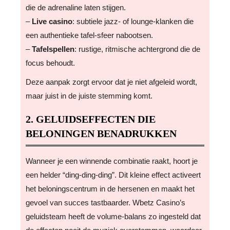
die de adrenaline laten stijgen.
–
Live casino
: subtiele jazz‑ of lounge‑klanken die
een authentieke tafel‑sfeer nabootsen.
–
Tafelspellen
: rustige, ritmische achtergrond die de
focus behoudt.
Deze aanpak zorgt ervoor dat je niet afgeleid wordt,
maar juist in de juiste stemming komt.
2. GELUIDSEFFECTEN DIE
BELONINGEN BENADRUKKEN
Wanneer je een winnende combinatie raakt, hoort je
een helder “ding‑ding‑ding”. Dit kleine effect activeert
het beloningscentrum in de hersenen en maakt het
gevoel van succes tastbaarder. Wbetz Casino’s
geluidsteam heeft de volume‑balans zo ingesteld dat