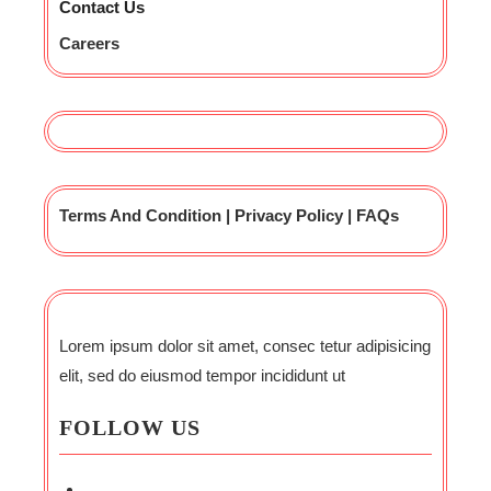
Contact Us
Careers
Terms And Condition | Privacy Policy | FAQs
Lorem ipsum dolor sit amet, consec tetur adipisicing
elit, sed do eiusmod tempor incididunt ut
FOLLOW US