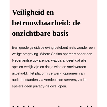
Veiligheid en
betrouwbaarheid: de
onzichtbare basis
Een goede geluidsbeleving betekent niets zonder een
veilige omgeving. Wbetz Casino opereert onder een
Nederlandse goklicentie, wat garandeert dat alle
spellen eerlijk zijn en dat je winsten snel worden
uitbetaald. Het platform verwerkt opnames van
audio‑bestanden via versleutelde servers, zodat
spelers geen privacy‑risico’s lopen.