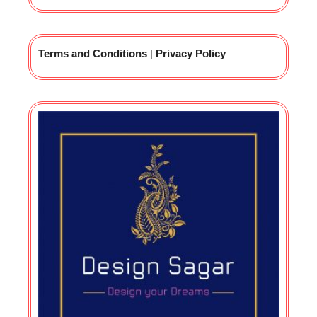
Terms and Conditions
|
Privacy Policy