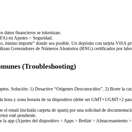
s datos financieros se tokenizan.
2FA) en Ajustes > Seguridad.
do, mismo importe” donde sea posible. Un depósito con tarjeta VISA pri
tilizan Generadores de Números Aleatorios (RNG) certificados por la
Comunes (Troubleshooting)
os. Solución: 1) Desactive “Orígenes Desconocidos”. 2) Borre la cach
 la hora y zona horaria de su dispositivo (debe ser GMT+1/GMT+2 par
el email (incluida carpeta de spam) por una solicitud de documentación 
ior esté pendiente.
de la app (Ajustes del dispositivo > Apps > Betfair > Almacenamient