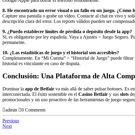
Google/Apple para borrar el teléfono remotamente.
8. He encontrado un error visual o un fallo en un juego. ¿Cómo l
Capture una pantalla o grabe un vídeo. Contacte al chat en vivo y soli
descripción clara del error. Los reports válidos pueden ser compensad
9. ¿Puedo establecer límites de pérdida o depósito desde la app?
Sí, es obligatorio por ley española. Vaya a Ajustes > Juego Seguro. P
permanente.
10. ¿Las estadísticas de juego y el historial son accesibles?
Completamente. En “Mi Cuenta” > “Historial de Juego” puede filtrar p
historial es vinculante en caso de disputa.
Conclusión: Una Plataforma de Alta Compl
Dominar la
app de Betfair
va más allá de saber pulsar botones. Es e
interconectada. El éxito sostenible en el
Casino Betfair
y sus
slots
dep
promocionales y un uso proactivo de las herramientas de juego seguro.
admin
0 Comments
Previous
Next