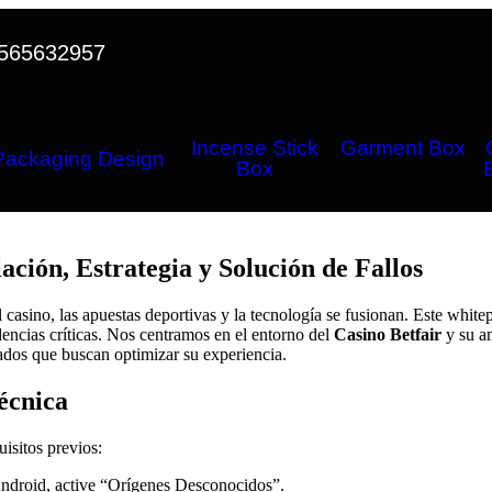
565632957
Incense Stick
Garment Box
Packaging Design
Box
ación, Estrategia y Solución de Fallos
asino, las apuestas deportivas y la tecnología se fusionan. Este whitepa
idencias críticas. Nos centramos en el entorno del
Casino Betfair
y su a
dos que buscan optimizar su experiencia.
écnica
isitos previos:
ndroid, active “Orígenes Desconocidos”.