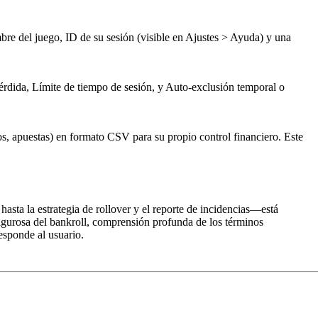
mbre del juego, ID de su sesión (visible en Ajustes > Ayuda) y una
pérdida, Límite de tiempo de sesión, y Auto-exclusión temporal o
s, apuestas) en formato CSV para su propio control financiero. Este
sta la estrategia de rollover y el reporte de incidencias—está
gurosa del bankroll, comprensión profunda de los términos
esponde al usuario.