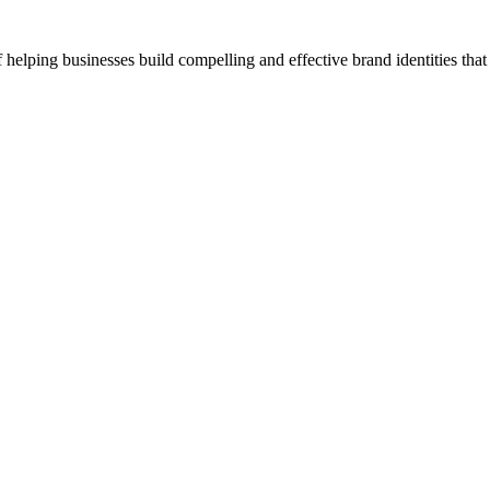
f helping businesses build compelling and effective brand identities that