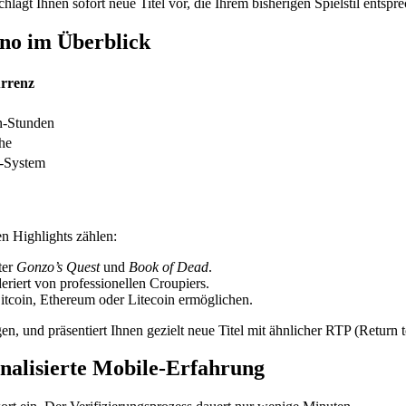
hlägt Ihnen sofort neue Titel vor, die Ihrem bisherigen Spielstil entspr
ino im Überblick
rrenz
n‑Stunden
he
n‑System
n Highlights zählen:
ter
Gonzo’s Quest
und
Book of Dead
.
eriert von professionellen Croupiers.
Bitcoin, Ethereum oder Litecoin ermöglichen.
 und präsentiert Ihnen gezielt neue Titel mit ähnlicher RTP (Return to 
sonalisierte Mobile‑Erfahrung