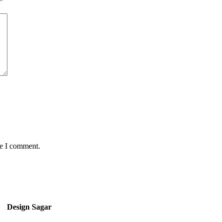
*
me I comment.
Design Sagar