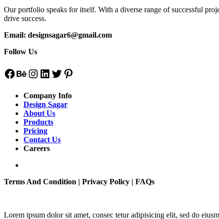
Our portfolio speaks for itself. With a diverse range of successful pro
drive success.
Email: designsagar6@gmail.com
Follow Us
Company Info
Design Sagar
About Us
Products
Pricing
Contact Us
Careers
Terms And Condition | Privacy Policy | FAQs
Lorem ipsum dolor sit amet, consec tetur adipisicing elit, sed do eius