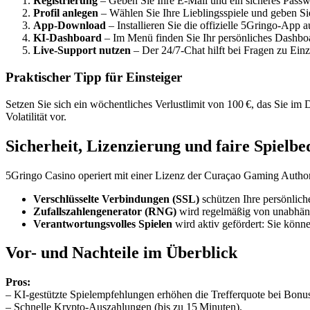
Registrierung
– Geben Sie Ihre E‑Mail und ein sicheres Passwo
Profil anlegen
– Wählen Sie Ihre Lieblingsspiele und geben Si
App‑Download
– Installieren Sie die offizielle 5Gringo‑Ap
KI‑Dashboard
– Im Menü finden Sie Ihr persönliches Dashboa
Live‑Support nutzen
– Der 24/7‑Chat hilft bei Fragen zu Ein
Praktischer Tipp für Einsteiger
Setzen Sie sich ein wöchentliches Verlustlimit von 100 €, das Sie im 
Volatilität vor.
Sicherheit, Lizenzierung und faire Spielb
5Gringo Casino operiert mit einer Lizenz der Curaçao Gaming Author
Verschlüsselte Verbindungen (SSL)
schützen Ihre persönlich
Zufallszahlengenerator (RNG)
wird regelmäßig von unabhäng
Verantwortungsvolles Spielen
wird aktiv gefördert: Sie könne
Vor- und Nachteile im Überblick
Pros:
– KI‑gestützte Spielempfehlungen erhöhen die Trefferquote bei Bonu
– Schnelle Krypto‑Auszahlungen (bis zu 15 Minuten).