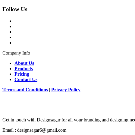
Follow Us
Company Info
About Us
Products
Pricing
Contact Us
Terms and Conditions
|
Privacy Policy
Get in touch with Designsagar for all your branding and designing nee
Email : designsagar6@gmail.com