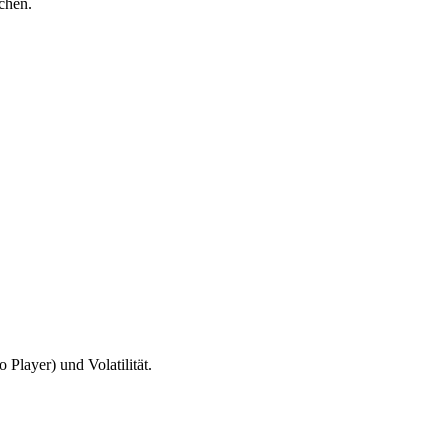
echen.
Player) und Volatilität.