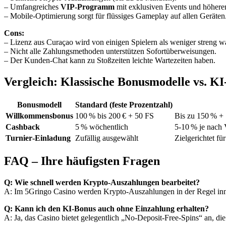
– Umfangreiches
VIP‑Programm
mit exklusiven Events und höhere
– Mobile‑Optimierung sorgt für flüssiges Gameplay auf allen Geräten
Cons:
– Lizenz aus Curaçao wird von einigen Spielern als weniger streng
– Nicht alle Zahlungsmethoden unterstützen Sofortüberweisungen.
– Der Kunden‑Chat kann zu Stoßzeiten leichte Wartezeiten haben.
Vergleich: Klassische Bonusmodelle vs. KI‑
Bonusmodell
Standard (feste Prozentzahl)
Willkommensbonus
100 % bis 200 € + 50 FS
Bis zu 150 % + 
Cashback
5 % wöchentlich
5‑10 % je nach 
Turnier‑Einladung
Zufällig ausgewählt
Zielgerichtet fü
FAQ – Ihre häufigsten Fragen
Q: Wie schnell werden Krypto‑Auszahlungen bearbeitet?
A: Im 5Gringo Casino werden Krypto‑Auszahlungen in der Regel innerh
Q: Kann ich den KI‑Bonus auch ohne Einzahlung erhalten?
A: Ja, das Casino bietet gelegentlich „No‑Deposit‑Free‑Spins“ an, di