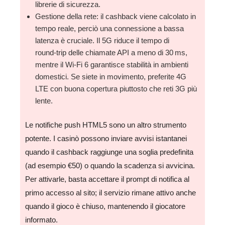
librerie di sicurezza.
Gestione della rete: il cashback viene calcolato in
tempo reale, perciò una connessione a bassa
latenza è cruciale. Il 5G riduce il tempo di
round‑trip delle chiamate API a meno di 30 ms,
mentre il Wi‑Fi 6 garantisce stabilità in ambienti
domestici. Se siete in movimento, preferite 4G
LTE con buona copertura piuttosto che reti 3G più
lente.
Le notifiche push HTML5 sono un altro strumento
potente. I casinò possono inviare avvisi istantanei
quando il cashback raggiunge una soglia predefinita
(ad esempio €50) o quando la scadenza si avvicina.
Per attivarle, basta accettare il prompt di notifica al
primo accesso al sito; il servizio rimane attivo anche
quando il gioco è chiuso, mantenendo il giocatore
informato.