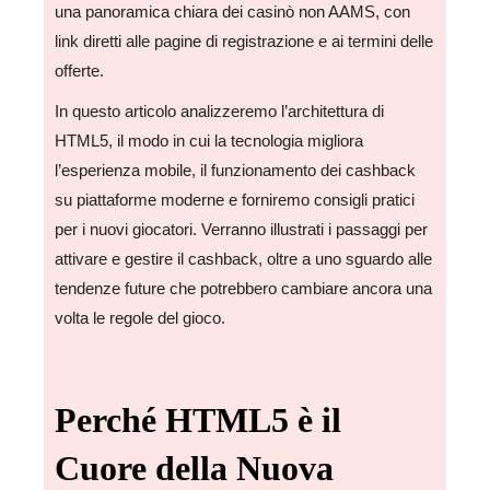
una panoramica chiara dei casinò non AAMS, con
link diretti alle pagine di registrazione e ai termini delle
offerte.
In questo articolo analizzeremo l’architettura di
HTML5, il modo in cui la tecnologia migliora
l’esperienza mobile, il funzionamento dei cashback
su piattaforme moderne e forniremo consigli pratici
per i nuovi giocatori. Verranno illustrati i passaggi per
attivare e gestire il cashback, oltre a uno sguardo alle
tendenze future che potrebbero cambiare ancora una
volta le regole del gioco.
Perché HTML5 è il
Cuore della Nuova