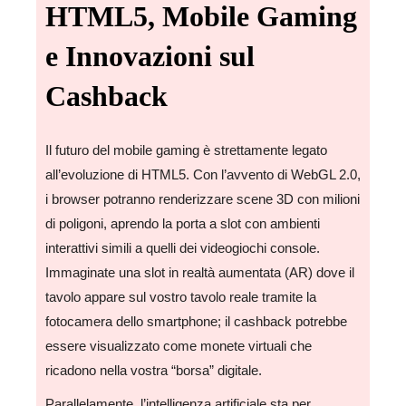
HTML5, Mobile Gaming
e Innovazioni sul
Cashback
Il futuro del mobile gaming è strettamente legato
all’evoluzione di HTML5. Con l’avvento di WebGL 2.0,
i browser potranno renderizzare scene 3D con milioni
di poligoni, aprendo la porta a slot con ambienti
interattivi simili a quelli dei videogiochi console.
Immaginate una slot in realtà aumentata (AR) dove il
tavolo appare sul vostro tavolo reale tramite la
fotocamera dello smartphone; il cashback potrebbe
essere visualizzato come monete virtuali che
ricadono nella vostra “borsa” digitale.
Parallelamente, l’intelligenza artificiale sta per