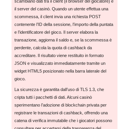
scambiano dati tra il client (il browser del giocatore) e
il server del casinò. Quando un utente effettua una
scommessa, il client invia una richiesta POST
contenente l’ID della sessione, l’importo della puntata
e l’identificatore del gioco. Il server elabora la
transazione, aggiorna il saldo e, se la scommessa è
perdente, calcola la quota di cashback da
accreditare. Il risultato viene restituito in formato
JSON e visualizzato immediatamente tramite un
widget HTML5 posizionato nella barra laterale del
gioco.
La sicurezza è garantita dall’uso di TLS 1.3, che
cripta tutti i pacchetti di dati. Alcuni casinò
sperimentano l’adozione di blockchain privata per
registrare le transazioni di cashback, offrendo una
catena di verifica immutabile che i giocatori possono
consultare per accertarsi della trasparenza del