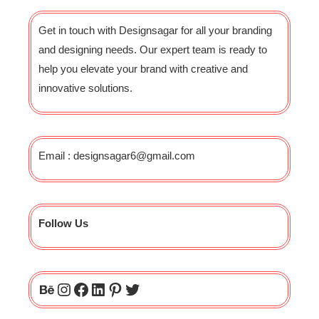
Get in touch with Designsagar for all your branding
and designing needs. Our expert team is ready to
help you elevate your brand with creative and
innovative solutions.
Email : designsagar6@gmail.com
Follow Us