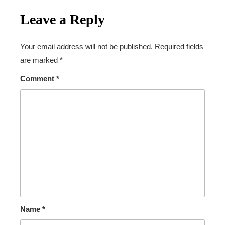
Leave a Reply
Your email address will not be published.
Required fields
are marked
*
Comment
*
Name
*