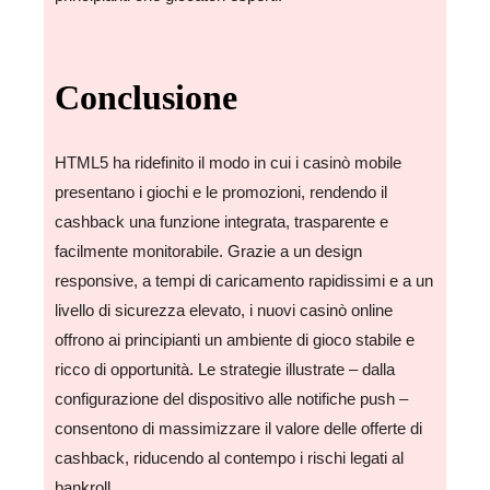
Conclusione
HTML5 ha ridefinito il modo in cui i casinò mobile
presentano i giochi e le promozioni, rendendo il
cashback una funzione integrata, trasparente e
facilmente monitorabile. Grazie a un design
responsive, a tempi di caricamento rapidissimi e a un
livello di sicurezza elevato, i nuovi casinò online
offrono ai principianti un ambiente di gioco stabile e
ricco di opportunità. Le strategie illustrate – dalla
configurazione del dispositivo alle notifiche push –
consentono di massimizzare il valore delle offerte di
cashback, riducendo al contempo i rischi legati al
bankroll.