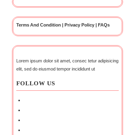
Terms And Condition | Privacy Policy | FAQs
Lorem ipsum dolor sit amet, consec tetur adipisicing
elit, sed do eiusmod tempor incididunt ut
FOLLOW US