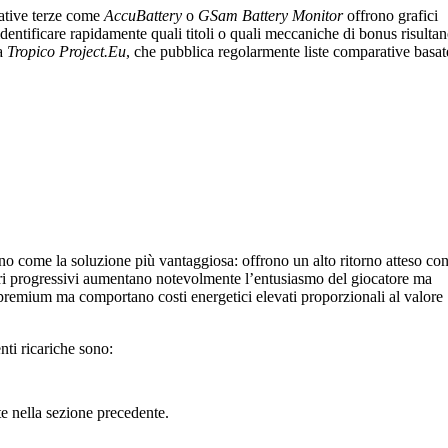
native terze come
AccuBattery
o
GSam Battery Monitor
offrono grafici
 identificare rapidamente quali titoli o quali meccaniche di bonus risulta
da
Tropico Project.Eu
, che pubblica regolarmente liste comparative basat
no come la soluzione più vantaggiosa: offrono un alto ritorno atteso co
ori progressivi aumentano notevolmente l’entusiasmo del giocatore ma
 premium ma comportano costi energetici elevati proporzionali al valore
nti ricariche sono:
e nella sezione precedente.