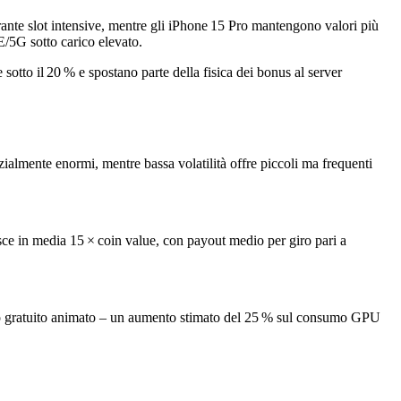
e slot intensive, mentre gli iPhone 15 Pro mantengono valori più
/5G sotto carico elevato.
sotto il 20 % e spostano parte della fisica dei bonus al server
nzialmente enormi, mentre bassa volatilità offre piccoli ma frequenti
sce in media 15 × coin value, con payout medio per giro pari a
giro gratuito animato – un aumento stimato del 25 % sul consumo GPU