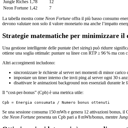
Jungle Riches
1,78
12
Neon Fortune
1,42
7
La tabella mostra come
Neon Fortune
offra il più basso consumo ener
devono valutare non solo il valore monetario ma anche l’impatto energ
Strategie matematiche per minimizzare il d
Una gestione intelligente delle puntate (
bet sizing
) può ridurre signif
ottiene una soglia ottimale: puntare su linee con RTP ≥ 96 % ma con
Altri accorgimenti includono:
sincronizzare le richieste al server nei momenti di minor carico 
impostare un timer interno che invii ping al server ogni 30 s an
disattivare le animazioni background non essenziali durante le f
Il “cost‑per‑bonus” (Cpb) è una metrica utile:
Cpb = Energia consumata / Numero bonus ottenuti
Se una sessione consuma 150 mWh e genera 12 attivazioni bonus, il Cp
che
Neon Fortune
presenta un Cpb pari a 8 mWh/bonus, mentre
Jung