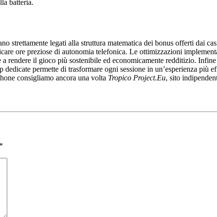
la batteria.
ano strettamente legati alla struttura matematica dei bonus offerti dai
icare ore preziose di autonomia telefonica. Le ottimizzazioni implementat
 a rendere il gioco più sostenibile ed economicamente redditizio. Infin
p dedicate permette di trasformare ogni sessione in un’esperienza più eff
phone consigliamo ancora una volta
Tropico Project.Eu
, sito indipende
*