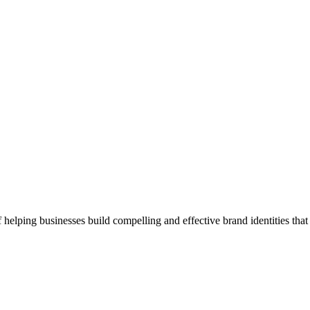
f helping businesses build compelling and effective brand identities that