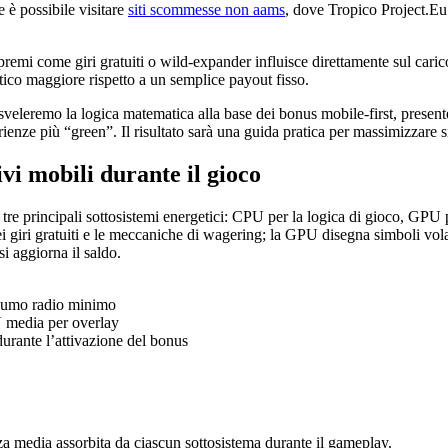
 è possibile visitare
siti scommesse non aams
, dove Tropico Project.Eu
 premi come giri gratuiti o wild‑expander influisce direttamente sul cari
tico maggiore rispetto a un semplice payout fisso.
eleremo la logica matematica alla base dei bonus mobile‑first, presentere
ienze più “green”. Il risultato sarà una guida pratica per massimizzare s
vi mobili durante il gioco
 tre principali sottosistemi energetici: CPU per la logica di gioco, GPU
 giri gratuiti e le meccaniche di wagering; la GPU disegna simboli volanti
 aggiorna il saldo.
sumo radio minimo
U media per overlay
ante l’attivazione del bonus
za media assorbita da ciascun sottosistema durante il gameplay.