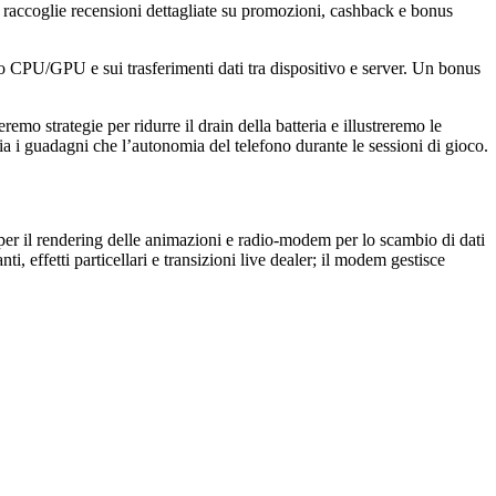
 raccoglie recensioni dettagliate su promozioni, cashback e bonus
co CPU/GPU e sui trasferimenti dati tra dispositivo e server. Un bonus
mo strategie per ridurre il drain della batteria e illustreremo le
ia i guadagni che l’autonomia del telefono durante le sessioni di gioco.
 per il rendering delle animazioni e radio‑modem per lo scambio di dati
, effetti particellari e transizioni live dealer; il modem gestisce