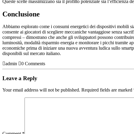
Queste scelte massimizzano sia il profitto potenziale sia l’efficienza del
Conclusione
Abbiamo esplorato come i consumi energetici dei dispositivi mobili si
consente ai giocatori di scegliere meccaniche vantaggiose senza sacrif
compressi – dimostrano che anche gli sviluppatori possono contribuire
luminosità, modalità risparmio energia e monitorare i picchi tramite ap
economiche prima di iniziare una nuova avventura ludica sullo smart
disponibili sul mercato italiano.​
admin
0 Comments
Leave a Reply
Your email address will not be published.
Required fields are marked
Comment
*