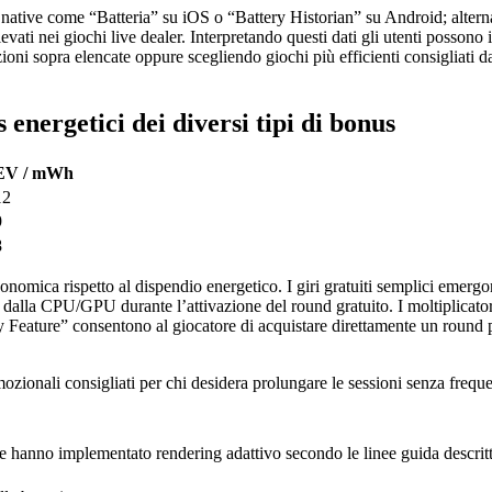
p native come “Batteria” su iOS o “Battery Historian” su Android; alter
levati nei giochi live dealer. Interpretando questi dati gli utenti possono
ioni sopra elencate oppure scegliendo giochi più efficienti consigliati 
 energetici dei diversi tipi di bonus
EV / mWh
12
9
8
omica rispetto al dispendio energetico. I giri gratuiti semplici emergo
 dalla CPU/GPU durante l’attivazione del round gratuito. I moltiplicat
uy Feature” consentono al giocatore di acquistare direttamente un round
mozionali consigliati per chi desidera prolungare le sessioni senza freque
 hanno implementato rendering adattivo secondo le linee guida descritt