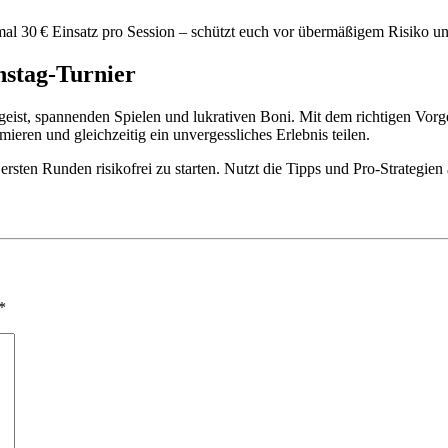
 30 € Einsatz pro Session – schützt euch vor übermäßigem Risiko und 
nstag‑Turnier
mgeist, spannenden Spielen und lukrativen Boni. Mit dem richtigen Vor
eren und gleichzeitig ein unvergessliches Erlebnis teilen.
ersten Runden risikofrei zu starten. Nutzt die Tipps und Pro‑Strategie
*