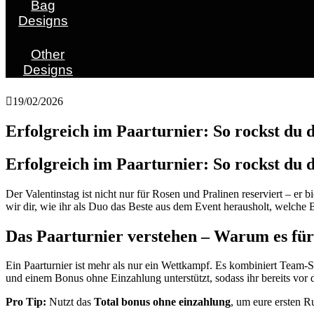
Bag
Designs
Other
Designs
19/02/2026
Erfolgreich im Paarturnier: So rockst du d
Erfolgreich im Paarturnier: So rockst du d
Der Valentinstag ist nicht nur für Rosen und Pralinen reserviert – er
wir dir, wie ihr als Duo das Beste aus dem Event herausholt, welche B
Das Paarturnier verstehen – Warum es für 
Ein Paarturnier ist mehr als nur ein Wettkampf. Es kombiniert Team‑
und einem Bonus ohne Einzahlung unterstützt, sodass ihr bereits vor
Pro Tip:
Nutzt das
Total bonus ohne einzahlung
, um eure ersten Ru