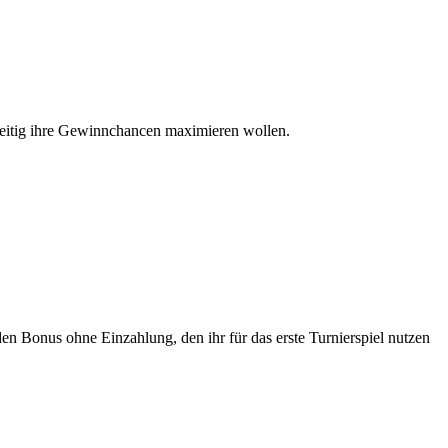
zeitig ihre Gewinnchancen maximieren wollen.
n Bonus ohne Einzahlung, den ihr für das erste Turnierspiel nutzen