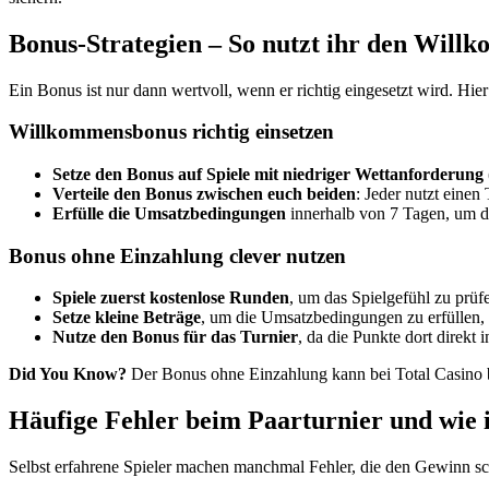
Bonus‑Strategien – So nutzt ihr den Wil
Ein Bonus ist nur dann wertvoll, wenn er richtig eingesetzt wird. H
Willkommensbonus richtig einsetzen
Setze den Bonus auf Spiele mit niedriger Wettanforderung
Verteile den Bonus zwischen euch beiden
: Jeder nutzt einen
Erfülle die Umsatzbedingungen
innerhalb von 7 Tagen, um de
Bonus ohne Einzahlung clever nutzen
Spiele zuerst kostenlose Runden
, um das Spielgefühl zu prüf
Setze kleine Beträge
, um die Umsatzbedingungen zu erfüllen, 
Nutze den Bonus für das Turnier
, da die Punkte dort direkt 
Did You Know?
Der Bonus ohne Einzahlung kann bei Total Casino bi
Häufige Fehler beim Paarturnier und wie i
Selbst erfahrene Spieler machen manchmal Fehler, die den Gewinn sch