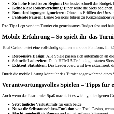
Zu hohe Einsätze zu Beginn:
Das kostet schnell das Budget. B
Keine klare Rollenverteilung:
Einer sollte die Slots bedienen,
Bonusbedingungen ignorieren:
Ohne das Erfüllen der Umsatzb
Fehlende Pausen:
Lange Sessions führen zu Konzentrationsverl
Pro Tip:
Legt vor dem Turnier ein gemeinsames Budget fest und haltet
Mobile Erfahrung – So spielt ihr das Tur
Total Casino bietet eine vollständig optimierte mobile Plattform. Ih
Responsive Design:
Alle Spiele passen sich automatisch an di
Schnelle Ladezeiten:
Dank HTML5‑Technologie starten Slots s
Echtzeit‑Statistiken:
Das Leaderboard wird live aktualisiert, d
Durch die mobile Lösung könnt ihr das Turnier sogar während eines Sp
Verantwortungsvolles Spielen – Tipps für e
Auch wenn das Paarturnier Spaß macht, ist es wichtig, die eigenen G
Setzt tägliche Verlustlimits
für euch beide.
Nutzt die Selbstausschluss‑Funktion
von Total Casino, wenn i
Macht regelmäßige Pausen
und achtet auf eure Stimmung.