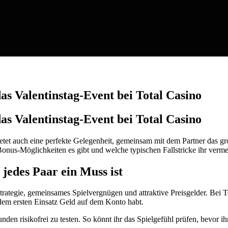
as Valentinstag‑Event bei Total Casino
as Valentinstag‑Event bei Total Casino
 bietet auch eine perfekte Gelegenheit, gemeinsam mit dem Partner das gr
onus‑Möglichkeiten es gibt und welche typischen Fallstricke ihr vermei
jedes Paar ein Muss ist
Strategie, gemeinsames Spielvergnügen und attraktive Preisgelder. Bei
 dem ersten Einsatz Geld auf dem Konto habt.
nden risikofrei zu testen. So könnt ihr das Spielgefühl prüfen, bevor ih