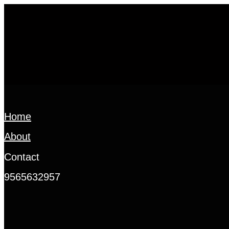
Home
About
Contact
9565632957