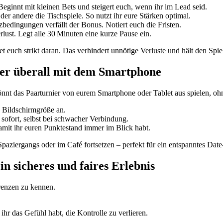
eginnt mit kleinen Bets und steigert euch, wenn ihr im Lead seid.
 der andere die Tischspiele. So nutzt ihr eure Stärken optimal.
edingungen verfällt der Bonus. Notiert euch die Fristen.
ust. Legt alle 30 Minuten eine kurze Pause ein.
 euch strikt daran. Das verhindert unnötige Verluste und hält den Spie
nier überall mit dem Smartphone
r könnt das Paarturnier von eurem Smartphone oder Tablet aus spielen, o
e Bildschirmgröße an.
ofort, selbst bei schwacher Verbindung.
amit ihr euren Punktestand immer im Blick habt.
aziergangs oder im Café fortsetzen – perfekt für ein entspanntes Date
in sicheres und faires Erlebnis
renzen zu kennen.
hr das Gefühl habt, die Kontrolle zu verlieren.