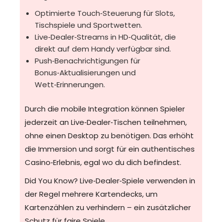
Optimierte Touch‑Steuerung für Slots,
Tischspiele und Sportwetten.
Live‑Dealer‑Streams in HD‑Qualität, die
direkt auf dem Handy verfügbar sind.
Push‑Benachrichtigungen für
Bonus‑Aktualisierungen und
Wett‑Erinnerungen.
Durch die mobile Integration können Spieler
jederzeit an Live‑Dealer‑Tischen teilnehmen,
ohne einen Desktop zu benötigen. Das erhöht
die Immersion und sorgt für ein authentisches
Casino‑Erlebnis, egal wo du dich befindest.
Did You Know? Live‑Dealer‑Spiele verwenden in
der Regel mehrere Kartendecks, um
Kartenzählen zu verhindern – ein zusätzlicher
Schutz für faire Spiele.