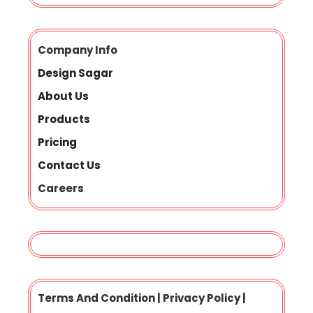
Company Info
Design Sagar
About Us
Products
Pricing
Contact Us
Careers
Terms And Condition | Privacy Policy |