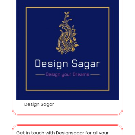
Design Sagar
Get in touch with Designsagar for all your