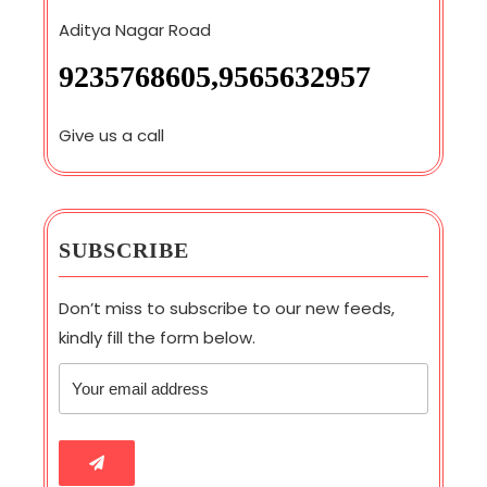
Aditya Nagar Road
9235768605,9565632957
Give us a call
SUBSCRIBE
Don’t miss to subscribe to our new feeds,
kindly fill the form below.