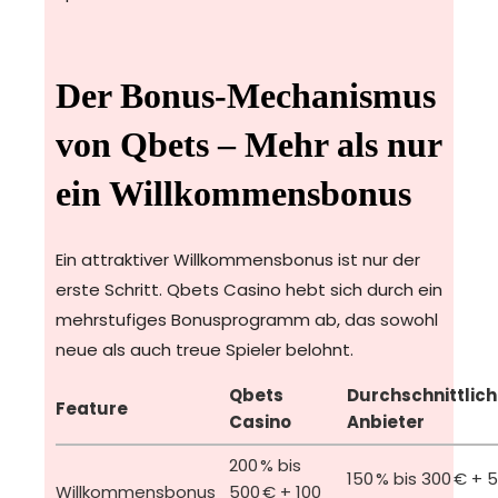
Der Bonus‑Mechanismus
von Qbets – Mehr als nur
ein Willkommensbonus
Ein attraktiver Willkommensbonus ist nur der
erste Schritt. Qbets Casino hebt sich durch ein
mehrstufiges Bonusprogramm ab, das sowohl
neue als auch treue Spieler belohnt.
Qbets
Durchschnittlich
Feature
Casino
Anbieter
200 % bis
150 % bis 300 € + 
Willkommensbonus
500 € + 100