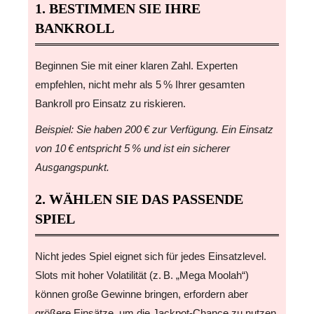
1. BESTIMMEN SIE IHRE
BANKROLL
Beginnen Sie mit einer klaren Zahl. Experten
empfehlen, nicht mehr als 5 % Ihrer gesamten
Bankroll pro Einsatz zu riskieren.
Beispiel: Sie haben 200 € zur Verfügung. Ein Einsatz
von 10 € entspricht 5 % und ist ein sicherer
Ausgangspunkt.
2. WÄHLEN SIE DAS PASSENDE
SPIEL
Nicht jedes Spiel eignet sich für jedes Einsatzlevel.
Slots mit hoher Volatilität (z. B. „Mega Moolah“)
können große Gewinne bringen, erfordern aber
größere Einsätze, um die Jackpot‑Chance zu nutzen.