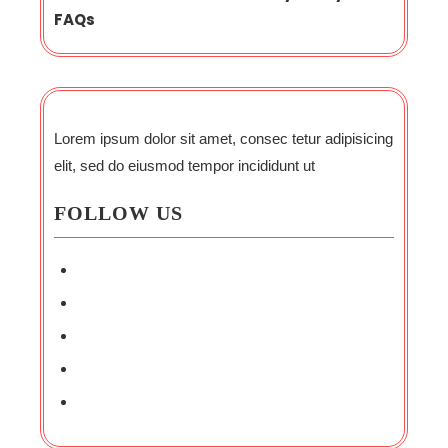
FAQs
Lorem ipsum dolor sit amet, consec tetur adipisicing
elit, sed do eiusmod tempor incididunt ut
FOLLOW US