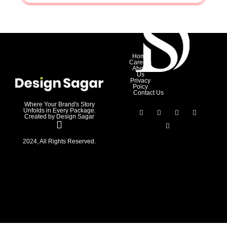
Home
Careers
About
Us
Privacy
Poicy
Contact Us
Where Your Brand's Story
Unfolds in Every Package.
Created by Design Sagar
2024, All Rights Reserved.