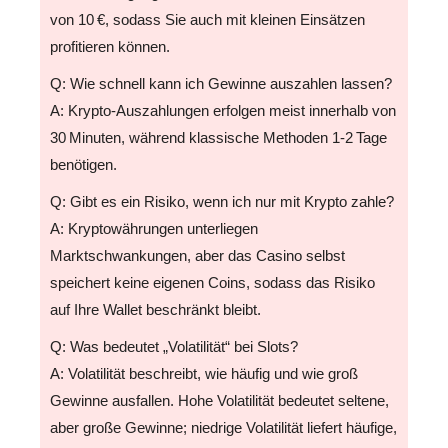
von 10 €, sodass Sie auch mit kleinen Einsätzen
profitieren können.
Q: Wie schnell kann ich Gewinne auszahlen lassen?
A: Krypto‑Auszahlungen erfolgen meist innerhalb von
30 Minuten, während klassische Methoden 1‑2 Tage
benötigen.
Q: Gibt es ein Risiko, wenn ich nur mit Krypto zahle?
A: Kryptowährungen unterliegen
Marktschwankungen, aber das Casino selbst
speichert keine eigenen Coins, sodass das Risiko
auf Ihre Wallet beschränkt bleibt.
Q: Was bedeutet „Volatilität“ bei Slots?
A: Volatilität beschreibt, wie häufig und wie groß
Gewinne ausfallen. Hohe Volatilität bedeutet seltene,
aber große Gewinne; niedrige Volatilität liefert häufige,