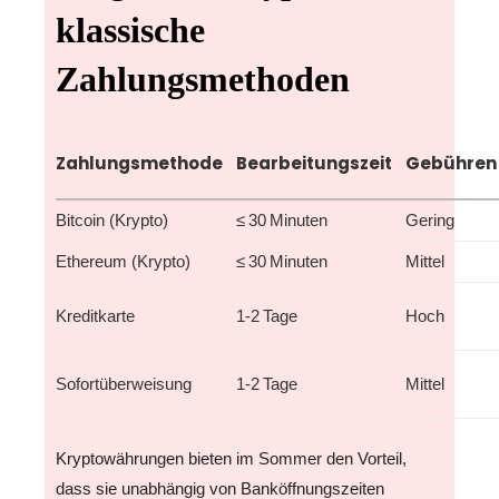
klassische
Zahlungsmethoden
Zahlungsmethode
Bearbeitungszeit
Gebühren
Bitcoin (Krypto)
≤ 30 Minuten
Gering
Ethereum (Krypto)
≤ 30 Minuten
Mittel
Kreditkarte
1‑2 Tage
Hoch
Sofortüberweisung
1‑2 Tage
Mittel
Kryptowährungen bieten im Sommer den Vorteil,
dass sie unabhängig von Banköffnungszeiten