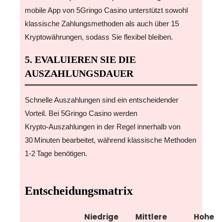
mobile App von 5Gringo Casino unterstützt sowohl
klassische Zahlungsmethoden als auch über 15
Kryptowährungen, sodass Sie flexibel bleiben.
5. EVALUIEREN SIE DIE
AUSZAHLUNGSDAUER
Schnelle Auszahlungen sind ein entscheidender
Vorteil. Bei 5Gringo Casino werden
Krypto‑Auszahlungen in der Regel innerhalb von
30 Minuten bearbeitet, während klassische Methoden
1‑2 Tage benötigen.
Entscheidungsmatrix
Niedrige
Mittlere
Hohe