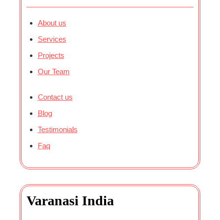
About us
Services
Projects
Our Team
Contact us
Blog
Testimonials
Faq
Varanasi India