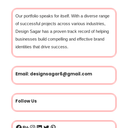
Our portfolio speaks for itself. With a diverse range
of successful projects across various industries,
Design Sagar has a proven track record of helping
businesses build compelling and effective brand
identities that drive success.
Email: designsagar6@gmail.com
Follow Us