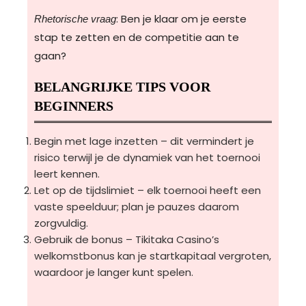
: Ben je klaar om je eerste
Rhetorische vraag
stap te zetten en de competitie aan te
gaan?
BELANGRIJKE TIPS VOOR
BEGINNERS
Begin met lage inzetten – dit vermindert je
risico terwijl je de dynamiek van het toernooi
leert kennen.
Let op de tijdslimiet – elk toernooi heeft een
vaste speelduur; plan je pauzes daarom
zorgvuldig.
Gebruik de bonus – Tikitaka Casino’s
welkomstbonus kan je startkapitaal vergroten,
waardoor je langer kunt spelen.