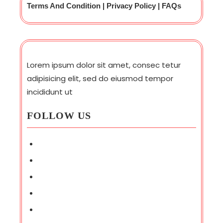
Terms And Condition | Privacy Policy | FAQs
Lorem ipsum dolor sit amet, consec tetur
adipisicing elit, sed do eiusmod tempor
incididunt ut
FOLLOW US