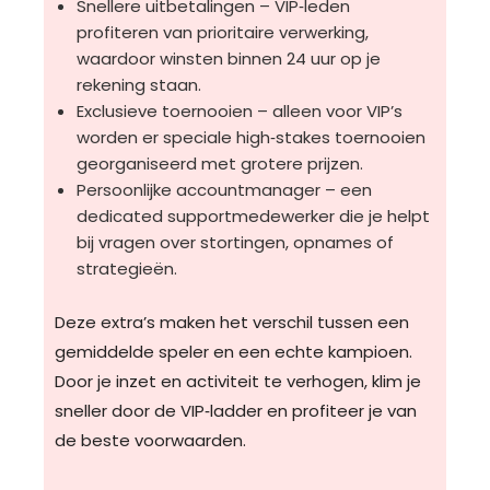
Snellere uitbetalingen – VIP‑leden
profiteren van prioritaire verwerking,
waardoor winsten binnen 24 uur op je
rekening staan.
Exclusieve toernooien – alleen voor VIP’s
worden er speciale high‑stakes toernooien
georganiseerd met grotere prijzen.
Persoonlijke accountmanager – een
dedicated supportmedewerker die je helpt
bij vragen over stortingen, opnames of
strategieën.
Deze extra’s maken het verschil tussen een
gemiddelde speler en een echte kampioen.
Door je inzet en activiteit te verhogen, klim je
sneller door de VIP‑ladder en profiteer je van
de beste voorwaarden.