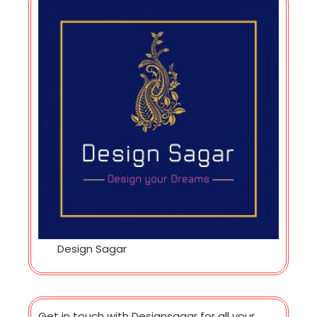
Design Sagar
Get in touch with Designsagar for all your