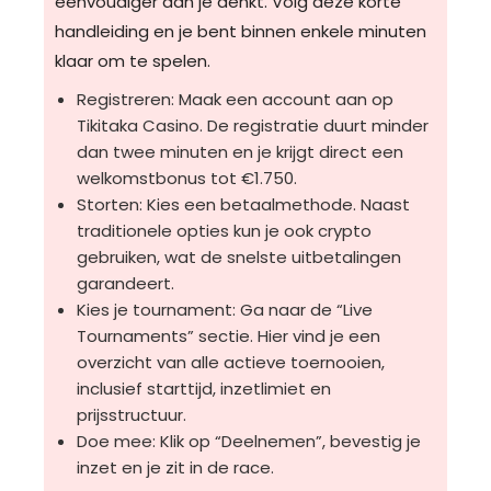
eenvoudiger dan je denkt. Volg deze korte
handleiding en je bent binnen enkele minuten
klaar om te spelen.
Registreren: Maak een account aan op
Tikitaka Casino. De registratie duurt minder
dan twee minuten en je krijgt direct een
welkomstbonus tot €1.750.
Storten: Kies een betaalmethode. Naast
traditionele opties kun je ook crypto
gebruiken, wat de snelste uitbetalingen
garandeert.
Kies je tournament: Ga naar de “Live
Tournaments” sectie. Hier vind je een
overzicht van alle actieve toernooien,
inclusief starttijd, inzetlimiet en
prijsstructuur.
Doe mee: Klik op “Deelnemen”, bevestig je
inzet en je zit in de race.