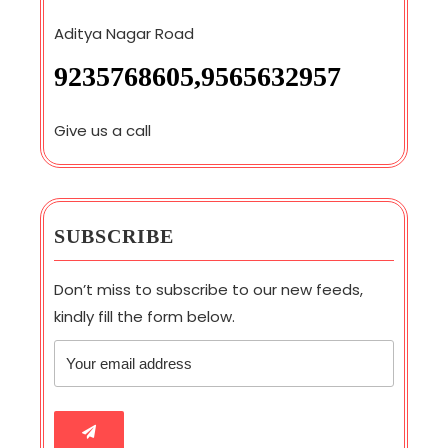
Aditya Nagar Road
9235768605,9565632957
Give us a call
SUBSCRIBE
Don’t miss to subscribe to our new feeds,
kindly fill the form below.