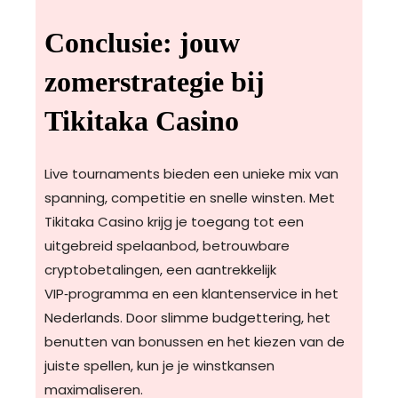
Conclusie: jouw
zomerstrategie bij
Tikitaka Casino
Live tournaments bieden een unieke mix van
spanning, competitie en snelle winsten. Met
Tikitaka Casino krijg je toegang tot een
uitgebreid spelaanbod, betrouwbare
cryptobetalingen, een aantrekkelijk
VIP‑programma en een klantenservice in het
Nederlands. Door slimme budgettering, het
benutten van bonussen en het kiezen van de
juiste spellen, kun je je winstkansen
maximaliseren.