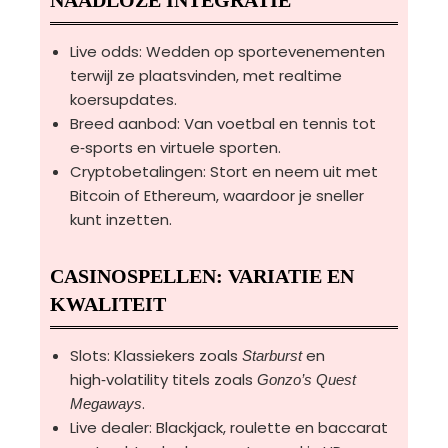
Live odds: Wedden op sportevenementen
terwijl ze plaatsvinden, met realtime
koersupdates.
Breed aanbod: Van voetbal en tennis tot
e‑sports en virtuele sporten.
Cryptobetalingen: Stort en neem uit met
Bitcoin of Ethereum, waardoor je sneller
kunt inzetten.
CASINOSPELLEN: VARIATIE EN
KWALITEIT
Slots: Klassiekers zoals
en
Starburst
high‑volatility titels zoals
Gonzo’s Quest
.
Megaways
Live dealer: Blackjack, roulette en baccarat