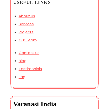
USEFUL LINKS
About us
Services
Projects
Our Team
Contact us
Blog
Testimonials
Faq
Varanasi India