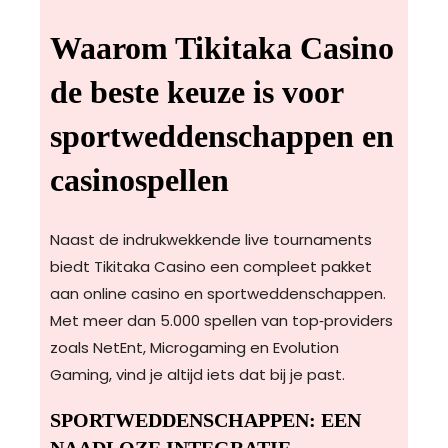
Waarom Tikitaka Casino
de beste keuze is voor
sportweddenschappen en
casinospellen
Naast de indrukwekkende live tournaments
biedt Tikitaka Casino een compleet pakket
aan online casino en sportweddenschappen.
Met meer dan 5.000 spellen van top‑providers
zoals NetEnt, Microgaming en Evolution
Gaming, vind je altijd iets dat bij je past.
SPORTWEDDENSCHAPPEN: EEN
NAADLOZE INTEGRATIE