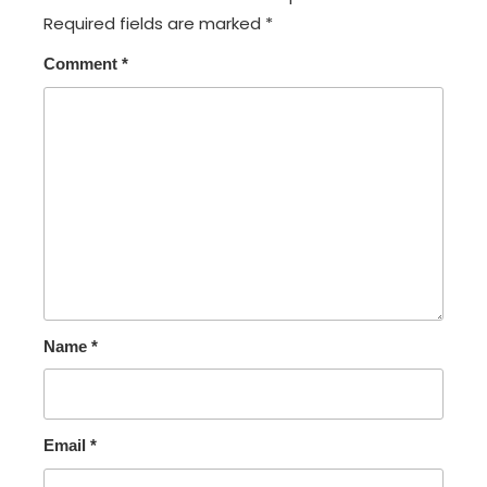
Required fields are marked
*
Comment
*
Name
*
Email
*