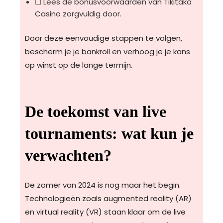
☐ Lees de bonusvoorwaarden van Tikitaka
Casino zorgvuldig door.
Door deze eenvoudige stappen te volgen,
bescherm je je bankroll en verhoog je je kans
op winst op de lange termijn.
De toekomst van live
tournaments: wat kun je
verwachten?
De zomer van 2024 is nog maar het begin.
Technologieën zoals augmented reality (AR)
en virtual reality (VR) staan klaar om de live