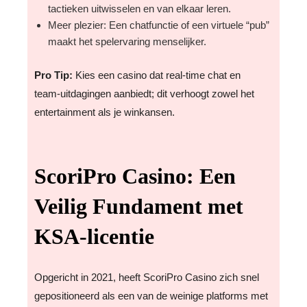
tactieken uitwisselen en van elkaar leren.
Meer plezier: Een chatfunctie of een virtuele “pub”
maakt het spelervaring menselijker.
Pro Tip:
Kies een casino dat real‑time chat en
team‑uitdagingen aanbiedt; dit verhoogt zowel het
entertainment als je winkansen.
ScoriPro Casino: Een
Veilig Fundament met
KSA‑licentie
Opgericht in 2021, heeft ScoriPro Casino zich snel
gepositioneerd als een van de weinige platforms met