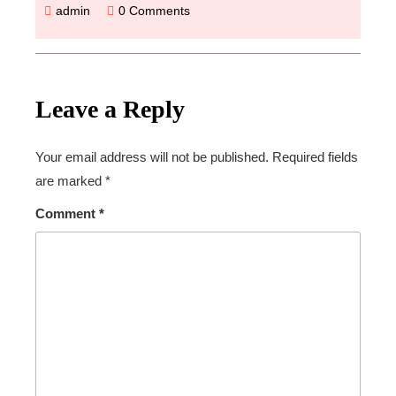
admin
0 Comments
Leave a Reply
Your email address will not be published.
Required fields
are marked
*
Comment
*