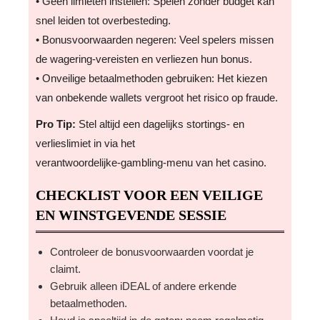
• Geen limieten instellen: Spelen zonder budget kan
snel leiden tot overbesteding.
• Bonusvoorwaarden negeren: Veel spelers missen
de wagering‑vereisten en verliezen hun bonus.
• Onveilige betaalmethoden gebruiken: Het kiezen
van onbekende wallets vergroot het risico op fraude.
Pro Tip:
Stel altijd een dagelijks stortings‑ en
verlieslimiet in via het
verantwoordelijke‑gambling‑menu van het casino.
CHECKLIST VOOR EEN VEILIGE
EN WINSTGEVENDE SESSIE
Controleer de bonusvoorwaarden voordat je
claimt.
Gebruik alleen iDEAL of andere erkende
betaalmethoden.