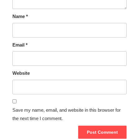
Name
*
Email
*
Website
Save my name, email, and website in this browser for
the next time I comment.