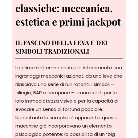
classiche: meccanica,
estetica e primi jackpot
IL FASCINO DELLA LEVA E DEI
SIMBOLI TRADIZIONALI
Le prime slot erano costruite interamente con
ingranaggi meccanici azionati da una leva che
rilasciava una serie di rulli rotanti. I simboli –
ciliegie, BAR e campane – erano scelti per la
loro immediatezza visiva e per la capacità di
evocare un senso di fortuna popolare.
Nonostante la semplicità apparente, queste
macchine già incorporavano un elemento
psicologico potente: la possibilità di un “big