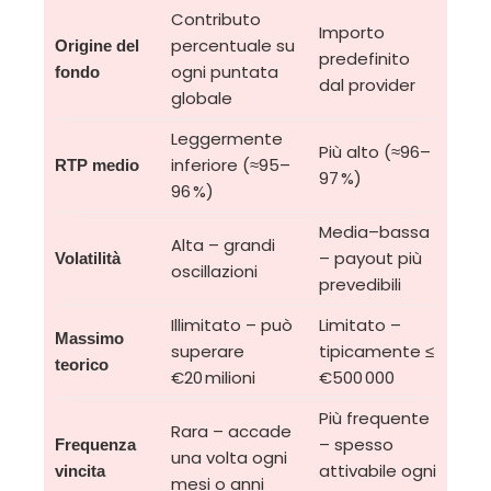
Contributo
Importo
percentuale su
Origine del
predefinito
ogni puntata
fondo
dal provider
globale
Leggermente
Più alto (≈96–
inferiore (≈95–
RTP medio
97 %)
96 %)
Media–bassa
Alta – grandi
– payout più
Volatilità
oscillazioni
prevedibili
Illimitato – può
Limitato –
Massimo
superare
tipicamente ≤
teorico
€20 milioni
€500 000
Più frequente
Rara – accade
– spesso
Frequenza
una volta ogni
attivabile ogni
vincita
mesi o anni