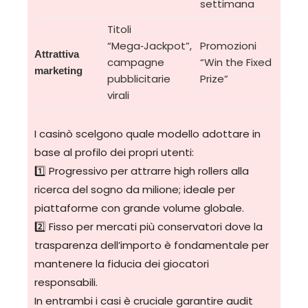
settimana
Titoli
“Mega‑Jackpot”,
Promozioni
Attrattiva
campagne
“Win the Fixed
marketing
pubblicitarie
Prize”
virali
I casinò scelgono quale modello adottare in
base al profilo dei propri utenti:
1️⃣ Progressivo per attrarre high rollers alla
ricerca del sogno da milione; ideale per
piattaforme con grande volume globale.
2️⃣ Fisso per mercati più conservatori dove la
trasparenza dell’importo è fondamentale per
mantenere la fiducia dei giocatori
responsabili.
In entrambi i casi è cruciale garantire audit