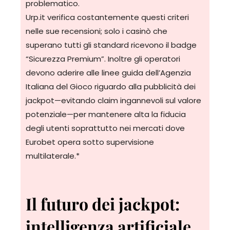
problematico.
Urp.it verifica costantemente questi criteri
nelle sue recensioni; solo i casinò che
superano tutti gli standard ricevono il badge
“Sicurezza Premium”. Inoltre gli operatori
devono aderire alle linee guida dell’Agenzia
Italiana del Gioco riguardo alla pubblicità dei
jackpot—evitando claim ingannevoli sul valore
potenziale—per mantenere alta la fiducia
degli utenti soprattutto nei mercati dove
Eurobet opera sotto supervisione
multilaterale.*
Il futuro dei jackpot:
intelligenza artificiale,