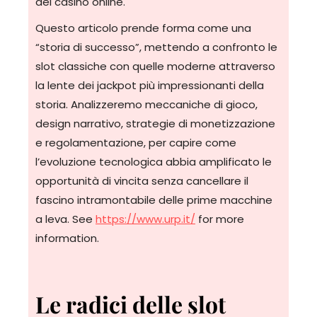
dei casinò online.
Questo articolo prende forma come una
“storia di successo”, mettendo a confronto le
slot classiche con quelle moderne attraverso
la lente dei jackpot più impressionanti della
storia. Analizzeremo meccaniche di gioco,
design narrativo, strategie di monetizzazione
e regolamentazione, per capire come
l’evoluzione tecnologica abbia amplificato le
opportunità di vincita senza cancellare il
fascino intramontabile delle prime macchine
a leva. See
https://www.urp.it/
for more
information.
Le radici delle slot