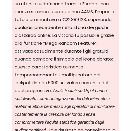
un utente sudafricano tramite Eurobet con
licenza straniera europea non AAMS; l’importo
totale ammontava a €22 389 123, superando
qualsiasi precedente nella storia dei giochi
d’azzardo online. La vittoria fu possibile grazie
alla funzione “Mega Random Feature”,
attivata casualmente durante i giri gratuiti
quando compare il simbolo del leone dorato;
questa caratteristica aumenta
temporaneamente il moltiplicatore del
jackpot fino a x5000 sul valore corrente del
pool progressivo
. Analisti citati su Urp.it hanno
sottolineato come l’integrazione dei dati telemetrici
real‑time abbia permesso agli operatori di monitorare
costantemente la crescita del fondo senza
compromettere l’equità statistica garantita dagli
Tale risultato ha consolidato la
auditor certificati.