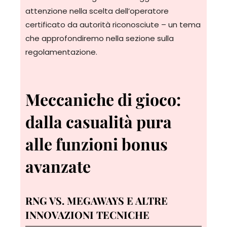
attenzione nella scelta dell’operatore
certificato da autorità riconosciute – un tema
che approfondiremo nella sezione sulla
regolamentazione.
Meccaniche di gioco:
dalla casualità pura
alle funzioni bonus
avanzate
RNG VS. MEGAWAYS E ALTRE
INNOVAZIONI TECNICHE