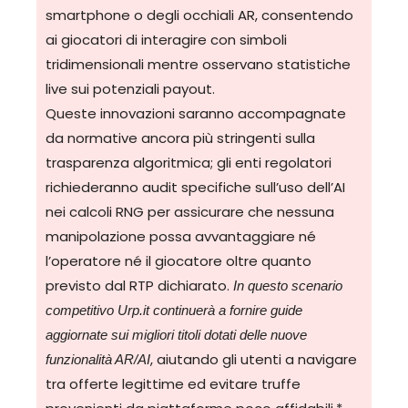
smartphone o degli occhiali AR, consentendo
ai giocatori di interagire con simboli
tridimensionali mentre osservano statistiche
live sui potenziali payout.
Queste innovazioni saranno accompagnate
da normative ancora più stringenti sulla
trasparenza algoritmica; gli enti regolatori
richiederanno audit specifiche sull’uso dell’AI
nei calcoli RNG per assicurare che nessuna
manipolazione possa avvantaggiare né
l’operatore né il giocatore oltre quanto
previsto dal RTP dichiarato.
In questo scenario
competitivo Urp.it continuerà a fornire guide
aggiornate sui migliori titoli dotati delle nuove
, aiutando gli utenti a navigare
funzionalità AR/AI
tra offerte legittime ed evitare truffe