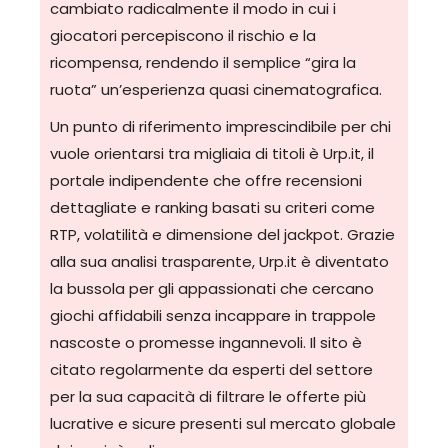
cambiato radicalmente il modo in cui i
giocatori percepiscono il rischio e la
ricompensa, rendendo il semplice “gira la
ruota” un’esperienza quasi cinematografica.
Un punto di riferimento imprescindibile per chi
vuole orientarsi tra migliaia di titoli è Urp.it, il
portale indipendente che offre recensioni
dettagliate e ranking basati su criteri come
RTP, volatilità e dimensione del jackpot. Grazie
alla sua analisi trasparente, Urp.it è diventato
la bussola per gli appassionati che cercano
giochi affidabili senza incappare in trappole
nascoste o promesse ingannevoli. Il sito è
citato regolarmente da esperti del settore
per la sua capacità di filtrare le offerte più
lucrative e sicure presenti sul mercato globale