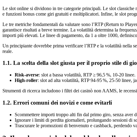
Le slot online si dividono in tre categorie principali. Le slot classiche
e funzioni bonus come giri gratuiti e moltiplicatori. Infine, le slot p
Le tre metriche fondamentali da valutare sono l’RTP (Return to Player)
garantisce risultati a breve termine. La volatilità determina la frequen
importi più elevati. Le linee di pagamento, da 1 a oltre 1000, definisc
Un principiante dovrebbe prima verificare l’RTP e la volatilità nella s
reale.
1.1. La scelta della slot giusta per il proprio stile di gi
Risk‑averse
: slot a bassa volatilità, RTP ≥ 96,5 %, 10‑20 linee.
High‑roller
: slot ad alta volatilità, RTP 94‑95 %, 25‑50 linee, 
Strumenti di ricerca includono i filtri dei casinò non AAMS, le recensio
1.2. Errori comuni dei novizi e come evitarli
Scommettere importi troppo alti fin dal primo giro, senza aver d
Ignorare i limiti di perdita giornalieri, prolungando sessioni di sc
Trascurare le promozioni di benvenuto e cashback, perdendo va