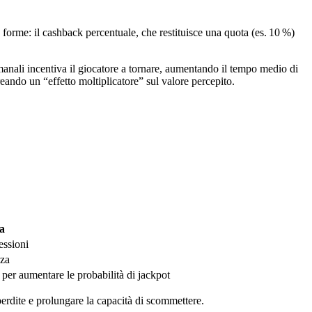
 forme: il cashback percentuale, che restituisce una quota (es. 10 %)
timanali incentiva il giocatore a tornare, aumentando il tempo medio di
ando un “effetto moltiplicatore” sul valore percepito.
ta
essioni
nza
 per aumentare le probabilità di jackpot
 perdite e prolungare la capacità di scommettere.