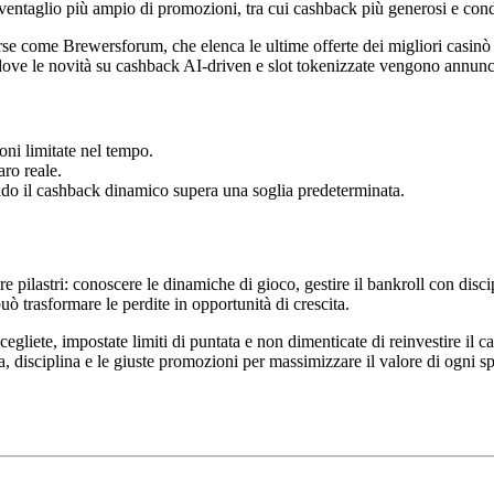
ventaglio più ampio di promozioni, tra cui cashback più generosi e cond
orse come Brewersforum, che elenca le ultime offerte dei migliori casin
, dove le novità su cashback AI‑driven e slot tokenizzate vengono annunci
ni limitate nel tempo.
ro reale.
ndo il cashback dinamico supera una soglia predeterminata.
 tre pilastri: conoscere le dinamiche di gioco, gestire il bankroll con dis
ò trasformare le perdite in opportunità di crescita.
scegliete, impostate limiti di puntata e non dimenticate di reinvestire il 
a, disciplina e le giuste promozioni per massimizzare il valore di ogni sp