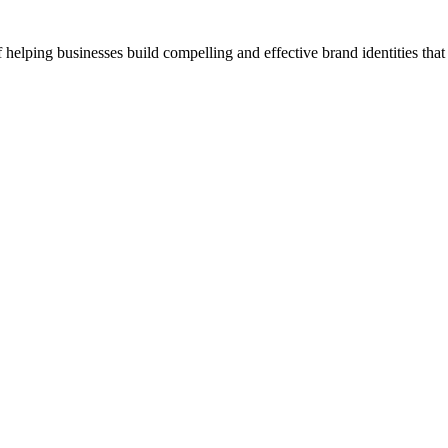
f helping businesses build compelling and effective brand identities that