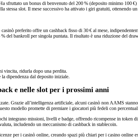
o. Ha sfruttato un bonus di benvenuto del 200 % (deposito minimo 100 €
la stessa slot. Il mese successivo ha attivato i giri gratuiti, ottenendo u
suo casinò preferito offre un cashback fisso di 30 € al mese, indipendent
 5 % del bankroll per singola puntata. Il risultato è una riduzione del 
i vincita, ridurla dopo una perdita.
e la dipendenza dal deposito iniziale.
ack e nelle slot per i prossimi anni
zate. Grazie all’intelligenza artificiale, alcuni casinò non AAMS stan
esto modello promette di premiare i giocatori più fedeli con percentuali pi
giochi integrano missioni, livelli e badge, offrendo ricompense in token d
ovaluta, includendo un meccanismo di cashback in stablecoin.
cenze per i casinò online, creando spazi più chiari per i casino online