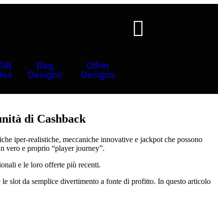
Gift
Bag
Other
Box
Designs
Designs
unità di Cashback
fiche iper‑realistiche, meccaniche innovative e jackpot che possono
 un vero e proprio “player journey”.
onali e le loro offerte più recenti.
le slot da semplice divertimento a fonte di profitto. In questo articolo