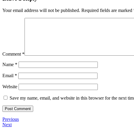
Your email address will not be published.
Required fields are marked
Comment
*
Name
*
Email
*
Website
Save my name, email, and website in this browser for the next ti
Previous
Next