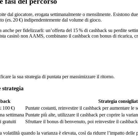
e fasi del percorso
ubite dal giocatore, erogata settimanalmente o mensilmente. Esistono due
ato (es. 20 €) indipendentemente dal volume di gioco.
 ma anche per fidelizzarli: un’offerta del 15 % di cashback su perdite set
lista casinò non AAMS, combinano il cashback con bonus di ricarica, cre
icare la sua strategia di puntata per massimizzare il ritorno.
 strategia
hback
Strategia consiglia
≤ 100 €)
Puntate costanti, reinvestire il cashback per aumentare le s
una settimana
Puntate più alte, utilizzare il cashback per coprire la varia
 gratuiti
Sfruttare il bonus di benvenuto, poi reinvestire il cashback
a volatilità quando la varianza è elevata, così da ridurre l’impatto delle