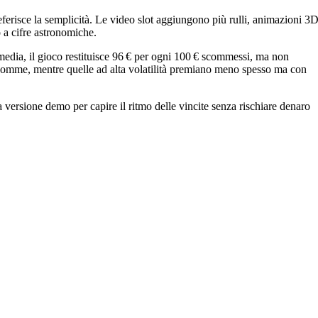
 preferisce la semplicità. Le video slot aggiungono più rulli, animazioni 3
o a cifre astronomiche.
 media, il gioco restituisce 96 € per ogni 100 € scommessi, ma non
cole somme, mentre quelle ad alta volatilità premiano meno spesso ma con
 versione demo per capire il ritmo delle vincite senza rischiare denaro