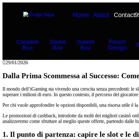
Home
About
Contact
9
Creative
Saree
Sweet
Pouch
Box
Box
Box
Design
29/01/2026
Dalla Prima Scommessa al Successo: Come 
Il mondo dell’iGaming sta vivendo una crescita senza precedenti: le sl
superare i milioni di euro. In questo contesto, il percorso del giocator
Per chi vuole approfondire le opzioni disponibili, una risorsa utile è l
Le promozioni di cashback, introdotte da molti dei migliori casinò onlin
analizzeremo come sfruttare al meglio queste offerte, partendo dalle basi
1. Il punto di partenza: capire le slot e le 