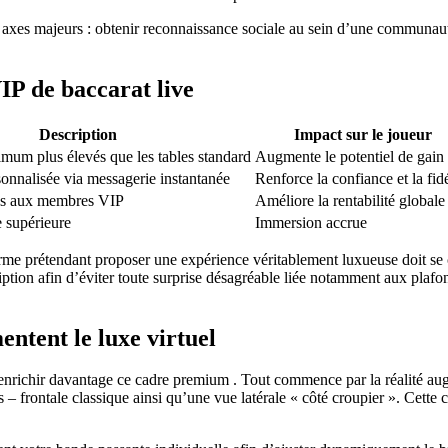
axes majeurs : obtenir reconnaissance sociale au sein d’une communauté 
VIP de baccarat live
Description
Impact sur le joueur
m plus élevés que les tables standard
Augmente le potentiel de gain
sonnalisée via messagerie instantanée
Renforce la confiance et la fidé
ées aux membres VIP
Améliore la rentabilité globale
e supérieure
Immersion accrue
teforme prétendant proposer une expérience véritablement luxueuse doi
tion afin d’éviter toute surprise désagréable liée notamment aux plafon
entent le luxe virtuel
d’enrichir davantage ce cadre premium . Tout commence par la réalité a
 – frontale classique ainsi qu’une vue latérale « côté croupier ». Cette 