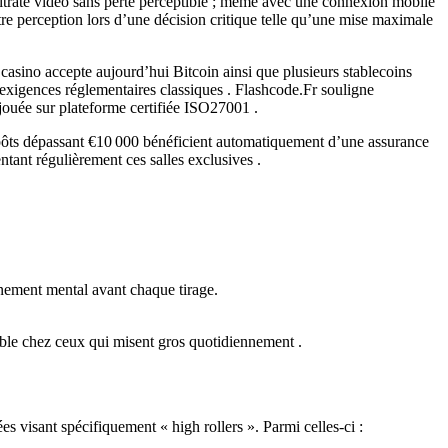
bitrate vidéo sans perte perceptible ; même avec une connexion mobile
tre perception lors d’une décision critique telle qu’une mise maximale
casino accepte aujourd’hui Bitcoin ainsi que plusieurs stablecoins
xigences réglementaires classiques . Flashcode.Fr souligne
e jouée sur plateforme certifiée ISO27001 .
dépôts dépassant €10 000 bénéficient automatiquement d’une assurance
tant régulièrement ces salles exclusives .
onnement mental avant chaque tirage.
ble chez ceux qui misent gros quotidiennement .
 visant spécifiquement « high rollers ». Parmi celles-ci :