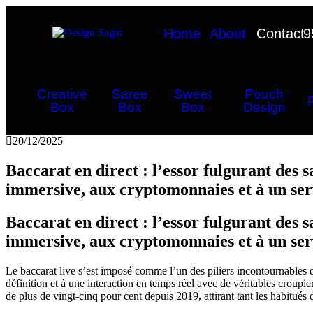
Home
About
Contact
9
Creative
Saree
Sweet
Pouch
Box
Box
Box
Design
20/12/2025
Baccarat en direct : l’essor fulgurant des s
immersive, aux cryptomonnaies et à un serv
Baccarat en direct : l’essor fulgurant des s
immersive, aux cryptomonnaies et à un serv
Le baccarat live s’est imposé comme l’un des piliers incontournables d
définition et à une interaction en temps réel avec de véritables croup
de plus de vingt‑cinq pour cent depuis 2019, attirant tant les habitué