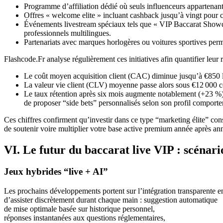
Programme d’affiliation dédié où seuls influenceurs appartenan
Offres « welcome elite » incluant cashback jusqu’à vingt pour c
Événements livestream spéciaux tels que « VIP Baccarat Show
professionnels multilingues.
Partenariats avec marques horlogères ou voitures sportives per
Flashcode.Fr analyse régulièrement ces initiatives afin quantifier leur
Le coût moyen acquisition client (CAC) diminue jusqu’à €850 l
La valeur vie client (CLV) moyenne passe alors sous €12 000 c
Le taux rétention après six mois augmente notablement (+23 %)
de proposer “side bets” personnalisés selon son profil comporte
Ces chiffres confirment qu’investir dans ce type “marketing élite” co
de soutenir voire multiplier votre base active premium année après ann
VI. Le futur du baccarat live VIP : scénari
Jeux hybrides “live + AI”
Les prochains développements portent sur l’intégration transparente entr
d’assister discrètement durant chaque main : suggestion automatique
de mise optimale basée sur historique personnel,
réponses instantanées aux questions réglementaires,