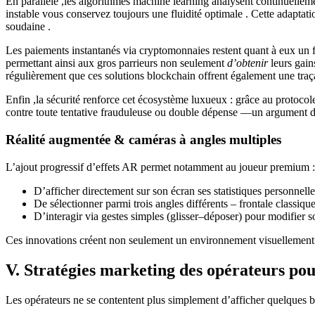
En parallèle ,les algorithmes machine learning analysent continuellem
instable vous conservez toujours une fluidité optimale . Cette adaptat
soudaine .
Les paiements instantanés via cryptomonnaies restent quant à eux un f
permettant ainsi aux gros parrieurs non seulement
d’obtenir
leurs gain
régulièrement que ces solutions blockchain offrent également une traçab
Enfin ,la sécurité renforce cet écosystème luxueux : grâce au protoco
contre toute tentative frauduleuse ou double dépense —un argument déc
Réalité augmentée & caméras à angles multiples
L’ajout progressif d’effets AR permet notamment au joueur premium :
D’afficher directement sur son écran ses statistiques personnelles
De sélectionner parmi trois angles différents – frontale classiqu
D’interagir via gestes simples (glisser–déposer) pour modifier so
Ces innovations créent non seulement un environnement visuellement s
V. Stratégies marketing des opérateurs pou
Les opérateurs ne se contentent plus simplement d’afficher quelques b