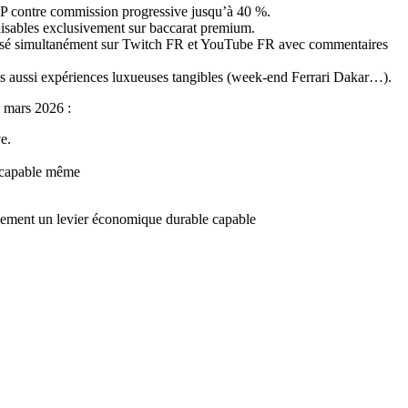
VIP contre commission progressive jusqu’à 40 %.
ilisables exclusivement sur baccarat premium.
fusé simultanément sur Twitch FR et YouTube FR avec commentaires
is aussi expériences luxueuses tangibles (week‑end Ferrari Dakar…).
n mars 2026 :
e.
é capable même
galement un levier économique durable capable