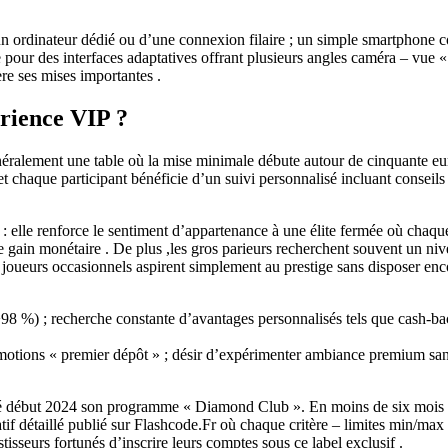
d’un ordinateur dédié ou d’une connexion filaire ; un simple smartphone 
pour des interfaces adaptatives offrant plusieurs angles caméra – vue « 
re ses mises importantes .
érience VIP ?
ralement une table où la mise minimale débute autour de cinquante euros 
t chaque participant bénéficie d’un suivi personnalisé incluant conseils 
: elle renforce le sentiment d’appartenance à une élite fermée où chaque 
gain monétaire . De plus ,les gros parieurs recherchent souvent un nive
 joueurs occasionnels aspirent simplement au prestige sans disposer enco
>98 %) ; recherche constante d’avantages personnalisés tels que cash‑back
omotions « premier dépôt » ; désir d’expérimenter ambiance premium sans 
ncé début 2024 son programme « Diamond Club ». En moins de six mois
f détaillé publié sur Flashcode.Fr où chaque critère – limites min/max ,
isseurs fortunés d’inscrire leurs comptes sous ce label exclusif .