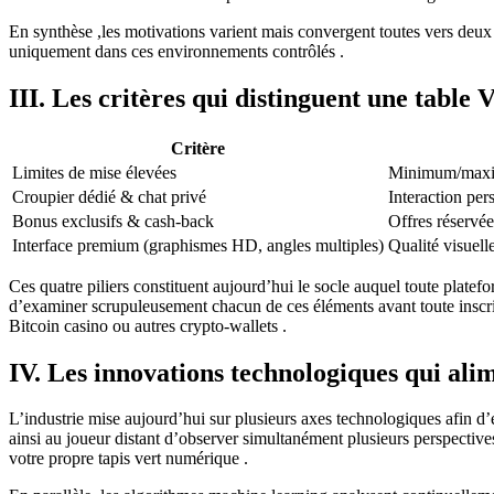
En synthèse ,les motivations varient mais convergent toutes vers deux 
uniquement dans ces environnements contrôlés .
III. Les critères qui distinguent une table 
Critère
Limites de mise élevées
Minimum/maximu
Croupier dédié & chat privé
Interaction per
Bonus exclusifs & cash‑back
Offres réserv
Interface premium (graphismes HD, angles multiples)
Qualité visuell
Ces quatre piliers constituent aujourd’hui le socle auquel toute pla
d’examiner scrupuleusement chacun de ces éléments avant toute inscrip
Bitcoin casino ou autres crypto‐wallets .
IV. Les innovations technologiques qui alim
L’industrie mise aujourd’hui sur plusieurs axes technologiques afin 
ainsi au joueur distant d’observer simultanément plusieurs perspectives
votre propre tapis vert numérique .