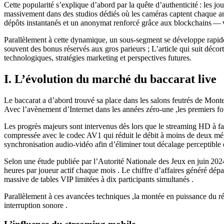
Cette popularité s’explique d’abord par la quête d’authenticité : les j
massivement dans des studios dédiés où les caméras captent chaque angle
dépôts instantanés et un anonymat renforcé grâce aux blockchains — v
Parallèlement à cette dynamique, un sous‑segment se développe rapideme
souvent des bonus réservés aux gros parieurs ; L’article qui suit déco
technologiques, stratégies marketing et perspectives futures.
I. L’évolution du marché du baccarat live
Le baccarat a d’abord trouvé sa place dans les salons feutrés de Monte
Avec l’avènement d’Internet dans les années zéro‑une ,les premiers fo
Les progrès majeurs sont intervenus dès lors que le streaming HD à 
compressée avec le codec AV1 qui réduit le débit à moins de deux mégab
synchronisation audio‑vidéo afin d’éliminer tout décalage perceptible en
Selon une étude publiée par l’Autorité Nationale des Jeux en juin 2024
heures par joueur actif chaque mois . Le chiffre d’affaires généré dépa
massive de tables VIP limitées à dix participants simultanés .
Parallèlement à ces avancées techniques ,la montée en puissance du rése
interruption sonore .