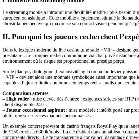
L’influence du streaming mobile
Le streaming mobile a introduit une flexibilité inédite : plus besoin 
européen ou asiatique . Cette mobilité a également stimulé la demande 
choisir la perspective qui maximise son confort visuel pendant qu’il gè
II. Pourquoi les joueurs recherchent l’exp
Dans le lexique moderne du live casino ,une salle « VIP » désigne géné
prestataire . Le croupier dédié communique via chat privé instantané ,e
environnement où le risque est proportionnel au prestige perçu .
Sur le plan psychologique ,l’exclusivité agit comme un levier puissant 
« VIP » devient alors une monnaie symbolique aussi importante que le 
capables d’ajuster limites ou bonus en temps réel – tandis que certains
Comparaison attentes
–
High roller
: mise élevée dès l’entrée ; exigences strictes sur RTP (
client disponible 24/7 .
–
Joueur occasionnel aspirant
: mise modérée ; intérêt porté sur pr
plutôt que sur services manuels personnalisés .
Un exemple concret provient du casino français RoyalPlay qui a la
de €150k/mois à €300k/mois . La clé résidait dans un tableau comparati
concurrents directs . Cette transparence a convaincu davantage d’invest