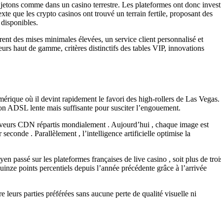
es jetons comme dans un casino terrestre. Les plateformes ont donc invest
te que les crypto casinos ont trouvé un terrain fertile, proposant des
 disponibles.
ent des mises minimales élevées, un service client personnalisé et
urs haut de gamme, critères distinctifs des tables VIP, innovations
mérique où il devint rapidement le favori des high‑rollers de Las Vegas.
ion ADSL lente mais suffisante pour susciter l’engouement.
erveurs CDN répartis mondialement . Aujourd’hui , chaque image est
conde . Parallèlement , l’intelligence artificielle optimise la
 passé sur les plateformes françaises de live casino , soit plus de troi
uinze points percentiels depuis l’année précédente grâce à l’arrivée
 leurs parties préférées sans aucune perte de qualité visuelle ni