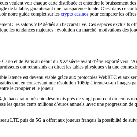
oueurs veulent voir chaque carte distribuée et entendre le bruissement d
 de la table, garantissant une transparence totale. C’est dans ce contex
oir notre guide complet sur les
crypto casinos
pour comparer les offres
nt : les salons VIP dédiés au baccarat live. Ces espaces exclusifs offr
rtique les tendances majeures : évolution du marché, motivations des joue
‑Carlo et de Paris au début du XXᵉ siècle avant d’être exporté vers l’A
urnisseurs ont retransmis en direct les tables physiques via une connex
faible latence est devenu viable grâce aux protocoles WebRTC et aux s
its tout en conservant une résolution 1080p à trente‑et‑un images par se
tre le croupier et le joueur .
 ,le baccarat représente désormais près de vingt pour cent du temps moyen
sse les quatre cents millions d’euros annuels ,avec une progression de q
au LTE puis du 5G a offert aux joueurs français la possibilité de suivre