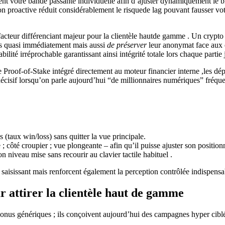
ent votre bande passante individuelle afin d’ajuster dynamiquement le 
ion proactive réduit considérablement le risquede lag pouvant fausser vo
acteur différenciant majeur pour la clientèle hautde gamme . Un crypto 
s quasi immédiatement mais aussi
de préserver
leur anonymat face aux e
ilité irréprochable garantissant ainsi intégrité totale lors chaque parti
le Proof‑of‑Stake intégré directement au moteur financier interne ,les 
isif lorsqu’on parle aujourd’hui “de millionnaires numériques” fréquen
 (taux win/loss) sans quitter la vue principale.
e ; côté croupier ; vue plongeante – afin qu’il puisse ajuster son positi
n niveau mise sans recourir au clavier tactile habituel .
aisissant mais renforcent également la perception contrôlée indispensa
r attirer la clientèle haut de gamme
onus génériques ; ils conçoivent aujourd’hui des campagnes hyper ciblées