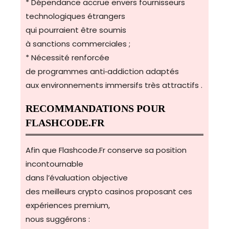
* Dépendance accrue envers fournisseurs
technologiques étrangers
qui pourraient être soumis
à sanctions commerciales ;
* Nécessité renforcée
de programmes anti‑addiction adaptés
aux environnements immersifs très attractifs .
RECOMMANDATIONS POUR
FLASHCODE.FR
Afin que Flashcode.Fr conserve sa position
incontournable
dans l’évaluation objective
des meilleurs crypto casinos proposant ces
expériences premium,
nous suggérons :