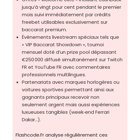
jusqu’à vingt pour cent pendant le premier
mois suivi immédiatement par crédits
freebet utilisables exclusivement sur
baccarat premium.
Événements livestream spéciaux tels que
« VIP Baccarat Showdown », tournoi
mensuel doté d’un prize pool dépassant
€250 000 diffusé simultanément sur Twitch
FR et YouTube FR avec commentaires
professionnels multilingues.
Partenariats avec marques horlogères ou
voitures sportives permettant ainsi aux
gagnants principaux recevoir non
seulement argent mais aussi expériences
luxueuses tangibles (week‑end Ferrari
Dakar…).
Flashcode.Fr analyse régulièrement ces