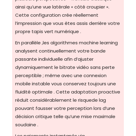
ainsi qu’une vue latérale « côté croupier ».
Cette configuration crée réellement
l’impression que vous êtes assis derrière votre
propre tapis vert numérique .
En parallèle ,les algorithmes machine learning
analysent continuellement votre bande
passante individuelle afin d’ajuster
dynamiquement le bitrate vidéo sans perte
perceptible ; même avec une connexion
mobile instable vous conservez toujours une
fluidité optimale . Cette adaptation proactive
réduit considérablement le risquede lag
pouvant fausser votre perception lors d’une
décision critique telle qu’une mise maximale
soudaine .
Les paiements instantanés via