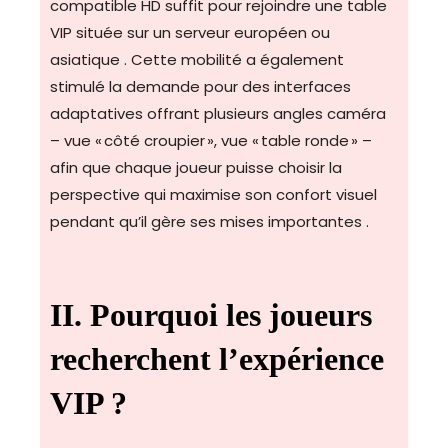
compatible HD suffit pour rejoindre une table
VIP située sur un serveur européen ou
asiatique . Cette mobilité a également
stimulé la demande pour des interfaces
adaptatives offrant plusieurs angles caméra
– vue « côté croupier », vue « table ronde » –
afin que chaque joueur puisse choisir la
perspective qui maximise son confort visuel
pendant qu’il gère ses mises importantes .
II. Pourquoi les joueurs
recherchent l’expérience
VIP ?