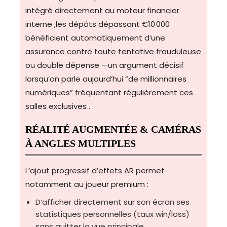
intégré directement au moteur financier
interne ,les dépôts dépassant €10 000
bénéficient automatiquement d’une
assurance contre toute tentative frauduleuse
ou double dépense —un argument décisif
lorsqu’on parle aujourd’hui “de millionnaires
numériques” fréquentant régulièrement ces
salles exclusives .
RÉALITÉ AUGMENTÉE & CAMÉRAS
À ANGLES MULTIPLES
L’ajout progressif d’effets AR permet
notamment au joueur premium :
D’afficher directement sur son écran ses
statistiques personnelles (taux win/loss)
sans quitter la vue principale.