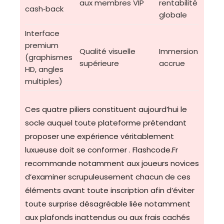
aux membres VIP
rentabilité
cash‑back
globale
Interface
premium
Qualité visuelle
Immersion
(graphismes
supérieure
accrue
HD, angles
multiples)
Ces quatre piliers constituent aujourd’hui le
socle auquel toute plateforme prétendant
proposer une expérience véritablement
luxueuse doit se conformer . Flashcode.Fr
recommande notamment aux joueurs novices
d’examiner scrupuleusement chacun de ces
éléments avant toute inscription afin d’éviter
toute surprise désagréable liée notamment
aux plafonds inattendus ou aux frais cachés