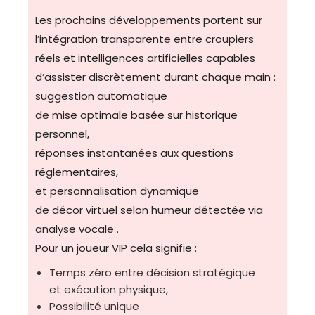
Les prochains développements portent sur
l’intégration transparente entre croupiers
réels et intelligences artificielles capables
d’assister discrètement durant chaque main :
suggestion automatique
de mise optimale basée sur historique
personnel,
réponses instantanées aux questions
réglementaires,
et personnalisation dynamique
de décor virtuel selon humeur détectée via
analyse vocale .
Pour un joueur VIP cela signifie :
Temps zéro entre décision stratégique
et exécution physique,
Possibilité unique