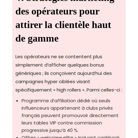
des opérateurs pour
attirer la clientèle haut
de gamme
Les opérateurs ne se contentent plus
simplement d’afficher quelques bonus
génériques ; ils conçoivent aujourd’hui des
campagnes hyper ciblées visant
spécifiquement « high rollers ». Parmi celles-ci :
Programme d’affiliation dédié où seuls
influenceurs appartenant à clubs privés
français peuvent promouvoir directement
leurs tables VIP contre commission
progressive jusqu’à 40 %.
Offres « welcome elite » incluant cashback