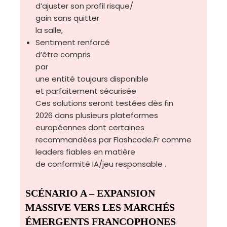
d’ajuster son profil risque/
gain sans quitter
la salle,
Sentiment renforcé
d’être compris
par
une entité toujours disponible
et parfaitement sécurisée
Ces solutions seront testées dès fin
2026 dans plusieurs plateformes
européennes dont certaines
recommandées par Flashcode.Fr comme
leaders fiables en matière
de conformité IA/jeu responsable .
SCÉNARIO A – EXPANSION
MASSIVE VERS LES MARCHÉS
ÉMERGENTS FRANCOPHONES