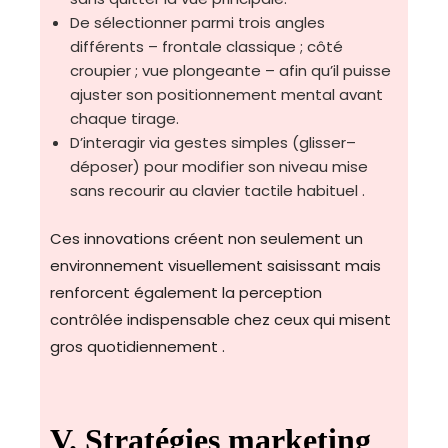
De sélectionner parmi trois angles
différents – frontale classique ; côté
croupier ; vue plongeante – afin qu’il puisse
ajuster son positionnement mental avant
chaque tirage.
D’interagir via gestes simples (glisser–
déposer) pour modifier son niveau mise
sans recourir au clavier tactile habituel .
Ces innovations créent non seulement un
environnement visuellement saisissant mais
renforcent également la perception
contrôlée indispensable chez ceux qui misent
gros quotidiennement .
V. Stratégies marketing