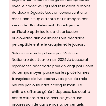
avec le codec AV1 qui réduit le débit à moins
de deux mégabits tout en conservant une
résolution 1080p à trente‑et‑un images par
seconde . Parallèlement , l’intelligence
artificielle optimise la synchronisation
audio‑vidéo afin d’éliminer tout décalage
perceptible entre le croupier et le joueur .
Selon une étude publiée par l’Autorité
Nationale des Jeux en juin 2024 ,le baccarat
représente désormais près de vingt pour cent
du temps moyen passé sur les plateformes
françaises de live casino , soit plus de trois
heures par joueur actif chaque mois . Le
chiffre d’affaires généré dépasse les quatre
cents millions d’euros annuels ,avec une
progression de quinze points percentiels