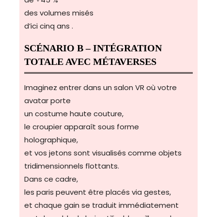
des volumes misés
d’ici cinq ans .
SCÉNARIO B – INTÉGRATION
TOTALE AVEC MÉTAVERSES
Imaginez entrer dans un salon VR où votre
avatar porte
un costume haute couture,
le croupier apparaît sous forme
holographique,
et vos jetons sont visualisés comme objets
tridimensionnels flottants.
Dans ce cadre,
les paris peuvent être placés via gestes,
et chaque gain se traduit immédiatement