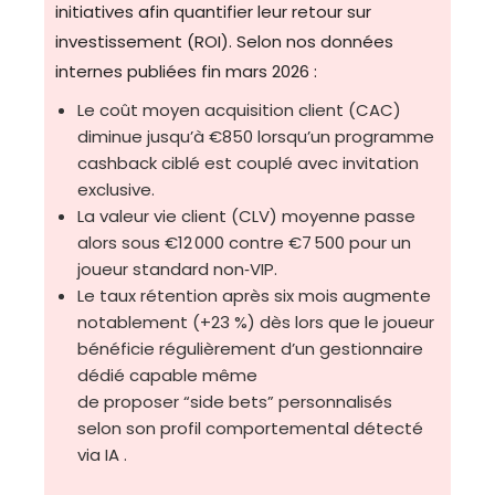
initiatives afin quantifier leur retour sur
investissement (ROI). Selon nos données
internes publiées fin mars 2026 :
Le coût moyen acquisition client (CAC)
diminue jusqu’à €850 lorsqu’un programme
cashback ciblé est couplé avec invitation
exclusive.
La valeur vie client (CLV) moyenne passe
alors sous €12 000 contre €7 500 pour un
joueur standard non‐VIP.
Le taux rétention après six mois augmente
notablement (+23 %) dès lors que le joueur
bénéficie régulièrement d’un gestionnaire
dédié capable même
de proposer “side bets” personnalisés
selon son profil comportemental détecté
via IA .