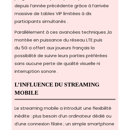
depuis l’année précédente grâce à l’arrivée
massive de tables VIP limitées à dix
participants simultanés .
Parallèlement à ces avancées techniques ,la
montée en puissance du réseau LTE puis
du 5G a offert aux joueurs français la
possibilité de suivre leurs parties préférées
sans aucune perte de qualité visuelle ni
interruption sonore .
L’INFLUENCE DU STREAMING
MOBILE
Le streaming mobile a introduit une flexibilité
inédite : plus besoin d’un ordinateur dédié ou
d’une connexion filaire ; un simple smartphone