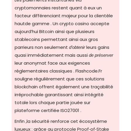
cryptomonnaies restent quant à eux un
facteur différenciant majeur pour la clientèle
hautde gamme . Un crypto casino accepte
aujourd’hui Bitcoin ainsi que plusieurs
stablecoins permettant ainsi aux gros
parrieurs non seulement
leurs gains
d’obtenir
quasi immédiatement mais aussi
de préserver
leur anonymat face aux exigences
réglementaires classiques . Flashcode.Fr
souligne régulièrement que ces solutions
blockchain offrent également une traçabilité
irréprochable garantissant ainsi intégrité
totale lors chaque partie jouée sur
plateforme certifiée ISO27001 .
Enfin ,la sécurité renforce cet écosystème
luxueux : grâce au protocole Proof‑of‑Stake