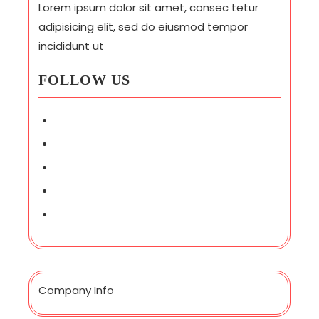
Lorem ipsum dolor sit amet, consec tetur
adipisicing elit, sed do eiusmod tempor
incididunt ut
FOLLOW US
Company Info