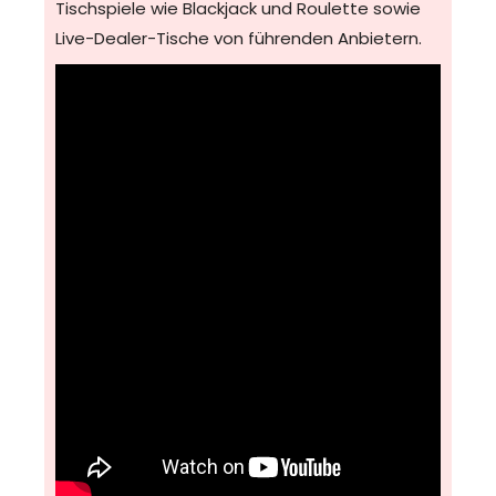
Tischspiele wie Blackjack und Roulette sowie
Live-Dealer-Tische von führenden Anbietern.