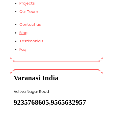
Projects
Our Team
Contact us
Blog
Testimonials
Faq
Varanasi India
Aditya Nagar Road
9235768605,9565632957