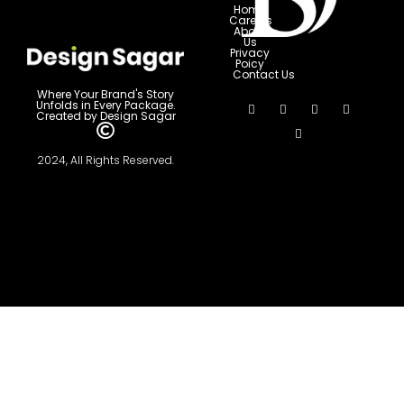
Home
Careers
About
Us
Privacy
Poicy
Contact Us
Where Your Brand's Story
Unfolds in Every Package.
Created by Design Sagar
2024, All Rights Reserved.