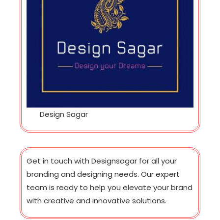
Design Sagar
Get in touch with Designsagar for all your
branding and designing needs. Our expert
team is ready to help you elevate your brand
with creative and innovative solutions.