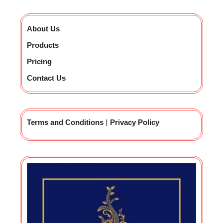
About Us
Products
Pricing
Contact Us
|
Terms and Conditions
Privacy Policy