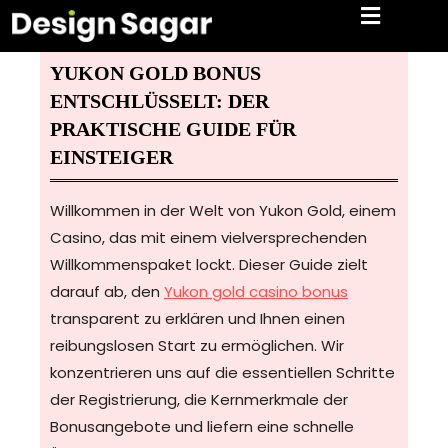
09/10/2015
YUKON GOLD BONUS
ENTSCHLÜSSELT: DER
PRAKTISCHE GUIDE FÜR
EINSTEIGER
Willkommen in der Welt von Yukon Gold, einem
Casino, das mit einem vielversprechenden
Willkommenspaket lockt. Dieser Guide zielt
darauf ab, den
Yukon gold casino bonus
transparent zu erklären und Ihnen einen
reibungslosen Start zu ermöglichen. Wir
konzentrieren uns auf die essentiellen Schritte
der Registrierung, die Kernmerkmale der
Bonusangebote und liefern eine schnelle