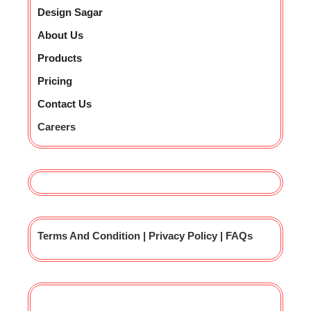
Design Sagar
About Us
Products
Pricing
Contact Us
Careers
Terms And Condition | Privacy Policy | FAQs