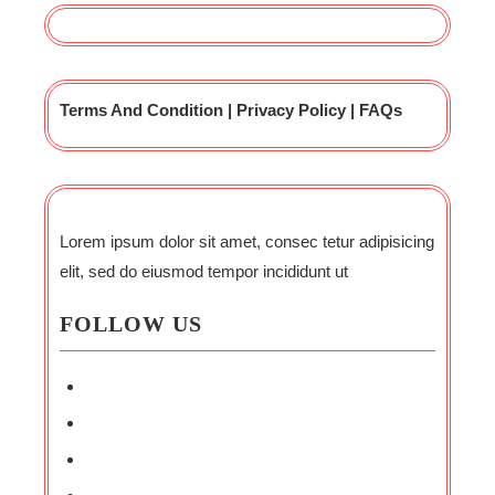
Terms And Condition | Privacy Policy | FAQs
Lorem ipsum dolor sit amet, consec tetur adipisicing
elit, sed do eiusmod tempor incididunt ut
FOLLOW US