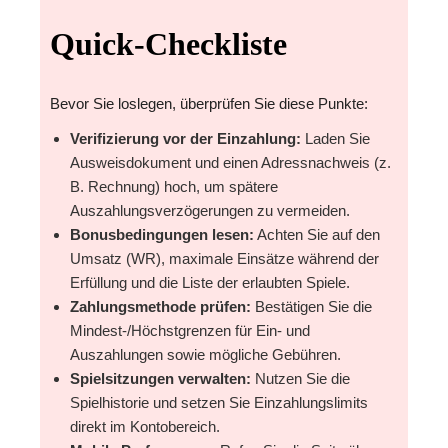
Quick-Checkliste
Bevor Sie loslegen, überprüfen Sie diese Punkte:
Verifizierung vor der Einzahlung:
Laden Sie
Ausweisdokument und einen Adressnachweis (z.
B. Rechnung) hoch, um spätere
Auszahlungsverzögerungen zu vermeiden.
Bonusbedingungen lesen:
Achten Sie auf den
Umsatz (WR), maximale Einsätze während der
Erfüllung und die Liste der erlaubten Spiele.
Zahlungsmethode prüfen:
Bestätigen Sie die
Mindest-/Höchstgrenzen für Ein- und
Auszahlungen sowie mögliche Gebühren.
Spielsitzungen verwalten:
Nutzen Sie die
Spielhistorie und setzen Sie Einzahlungslimits
direkt im Kontobereich.