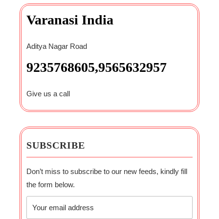
Varanasi India
Aditya Nagar Road
9235768605,9565632957
Give us a call
SUBSCRIBE
Don’t miss to subscribe to our new feeds, kindly fill
the form below.