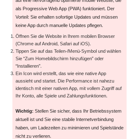
auf eine hervorragend optimierte mobile Website, die
als Progressive Web App (PWA) funktioniert. Der
Vorteil: Sie erhalten sofortige Updates und müssen
keine App durch manuelle Updates pflegen.
Öffnen Sie die Website in Ihrem mobilen Browser
(Chrome auf Android, Safari auf iOS).
Tippen Sie auf das Teilen-/Menü-Symbol und wählen
Sie “Zum Homebildschirm hinzufügen” oder
“Installieren”.
Ein Icon wird erstellt, das wie eine native App
aussieht und startet. Die Performance ist nahezu
identisch mit einer nativen App, mit vollem Zugriff auf
Ihr Konto, alle Spiele und Zahlungsfunktionen.
Wichtig:
Stellen Sie sicher, dass Ihr Betriebssystem
aktuell ist und Sie eine stabile Internetverbindung
haben, um Ladezeiten zu minimieren und Spielstände
nicht zu verlieren.