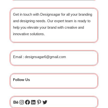
Get in touch with Designsagar for all your branding
and designing needs. Our expert team is ready to
help you elevate your brand with creative and
innovative solutions.
Email : designsagar6@gmail.com
Follow Us