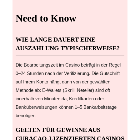
Need to Know
WIE LANGE DAUERT EINE
AUSZAHLUNG TYPISCHERWEISE?
Die Bearbeitungszeit im Casino beträgt in der Regel
0–24 Stunden nach der Verifizierung. Die Gutschrift
auf Ihrem Konto hängt dann von der gewählten
Methode ab: E-Wallets (Skrill, Neteller) sind oft
innerhalb von Minuten da, Kreditkarten oder
Banküberweisungen können 1–5 Bankarbeitstage
benötigen.
GELTEN FÜR GEWINNE AUS
CURACAO-LIZENZIERTEN CASINOS