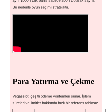
aynı 1000 TL’lik bahis sadece 200 TL olarak sayılır.
Bu nedenle oyun seçimi stratejiktir.
Para Yatırma ve Çekme
Vegasslot, çeşitli ödeme yöntemleri sunar. İşlem
süreleri ve limitler hakkında hızlı bir referans tablosu: