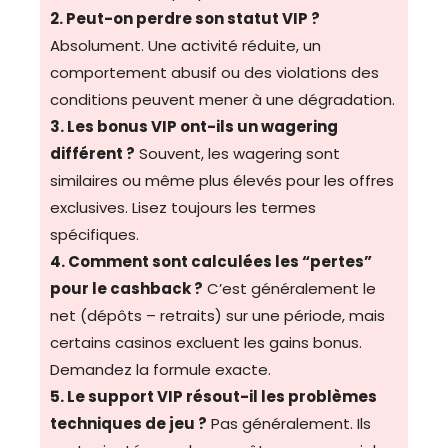
2. Peut-on perdre son statut VIP ?
Absolument. Une activité réduite, un
comportement abusif ou des violations des
conditions peuvent mener à une dégradation.
3. Les bonus VIP ont-ils un wagering
différent ?
Souvent, les wagering sont
similaires ou même plus élevés pour les offres
exclusives. Lisez toujours les termes
spécifiques.
4. Comment sont calculées les “pertes”
pour le cashback ?
C’est généralement le
net (dépôts – retraits) sur une période, mais
certains casinos excluent les gains bonus.
Demandez la formule exacte.
5. Le support VIP résout-il les problèmes
techniques de jeu ?
Pas généralement. Ils