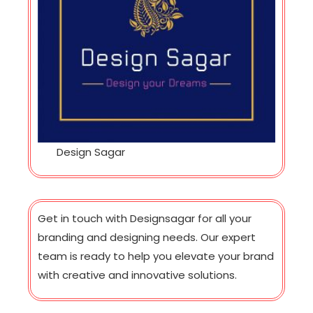
Design Sagar
Get in touch with Designsagar for all your
branding and designing needs. Our expert
team is ready to help you elevate your brand
with creative and innovative solutions.