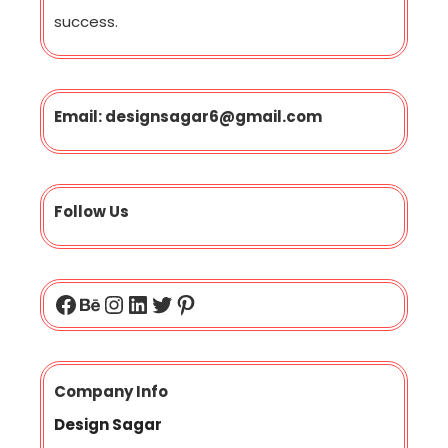
success.
Email: designsagar6@gmail.com
Follow Us
Company Info
Design Sagar