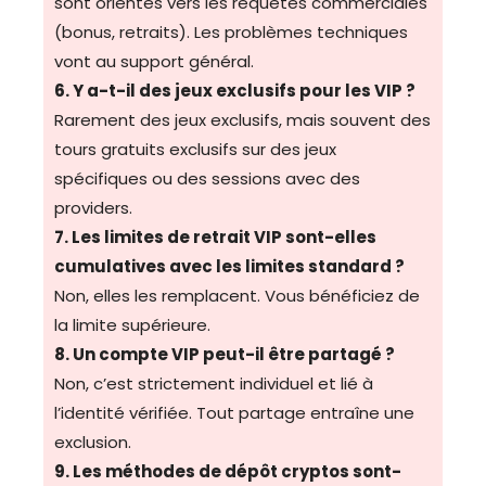
sont orientés vers les requêtes commerciales
(bonus, retraits). Les problèmes techniques
vont au support général.
6. Y a-t-il des jeux exclusifs pour les VIP ?
Rarement des jeux exclusifs, mais souvent des
tours gratuits exclusifs sur des jeux
spécifiques ou des sessions avec des
providers.
7. Les limites de retrait VIP sont-elles
cumulatives avec les limites standard ?
Non, elles les remplacent. Vous bénéficiez de
la limite supérieure.
8. Un compte VIP peut-il être partagé ?
Non, c’est strictement individuel et lié à
l’identité vérifiée. Tout partage entraîne une
exclusion.
9. Les méthodes de dépôt cryptos sont-