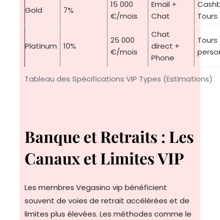
15 000
Email +
Cashb
Gold
7%
€/mois
Chat
Tours
Chat
25 000
Tours
Platinum
10%
direct +
€/mois
perso
Phone
Tableau des Spécifications VIP Types (Estimations)
Banque et Retraits : Les
Canaux et Limites VIP
Les membres Vegasino vip bénéficient
souvent de voies de retrait accélérées et de
limites plus élevées. Les méthodes comme le