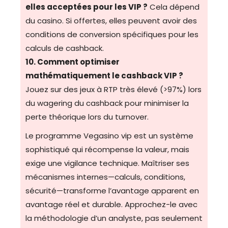
elles acceptées pour les VIP ?
Cela dépend
du casino. Si offertes, elles peuvent avoir des
conditions de conversion spécifiques pour les
calculs de cashback.
10. Comment optimiser
mathématiquement le cashback VIP ?
Jouez sur des jeux à RTP très élevé (>97%) lors
du wagering du cashback pour minimiser la
perte théorique lors du turnover.
Le programme Vegasino vip est un système
sophistiqué qui récompense la valeur, mais
exige une vigilance technique. Maîtriser ses
mécanismes internes—calculs, conditions,
sécurité—transforme l’avantage apparent en
avantage réel et durable. Approchez-le avec
la méthodologie d’un analyste, pas seulement