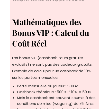
Mathématiques des
Bonus VIP : Calcul du
Coût Réel
Les bonus VIP (cashback, tours gratuits
exclusifs) ne sont pas des cadeaux gratuits.
Exemple de calcul pour un cashback de 10%
sur les pertes mensueles :
Perte mensuelle du joueur : 500 €.
Cashback théorique : 500 € * 10% = 50 €.
Mais le cashback est souvent soumis à des
conditions de mise (wagering) de x5. Ainsi,