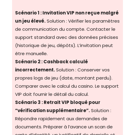
Scénario 1 : Invitation VIP non reçue malgré
un jeu élevé.
Solution : Vérifier les paramètres
de communication du compte. Contacter le
support standard avec des données précises
(historique de jeu, dépôts). L’invitation peut
être manuelle.
Scénario 2 : Cashback calculé
incorrectement.
Solution : Conserver vos
propres logs de jeu (date, montant perdu).
Comparer avec le calcul du casino. Le support
VIP doit fournir le détail du calcul.
Scénario 3 : Retrait VIP bloqué pour
“vérification supplémentaire”.
Solution :
Répondre rapidement aux demandes de
documents. Préparer à l’avance un scan de
carte d’identité, un justificatif de domicile et