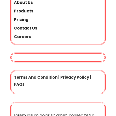
About Us
Products
Pricing
Contact Us
Careers
Terms And Condition | Privacy Policy |
FAQs
Lorem ipsum dolor sit amet, consec tetur