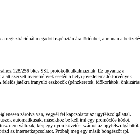
y a regisztrációnál megadott e-pénztárcára történhet, ahonnan a befizeté
ásához 128/256 bites SSL protokollt alkalmaznak. Ez ugyanaz a
 alatt szerzett nyeremények esetén a helyi jövedelemadó-törvények
 A felelős játékra irányuló eszközök (pénzkeretek, időkorlátok, önkizárás
eiglenesen zárolva van, vegyél fel kapcsolatot az ügyfélszolgálattal.
nuszok automatikusak, másokhoz be kell írni egy promóciós kódot.
tátusz nem változik, kérj egy nyomkövetési számot az ügyfélszolgálattól.
nőrizd az internetkapcsolatot. Próbálj meg egy másik böngészőt (pl.