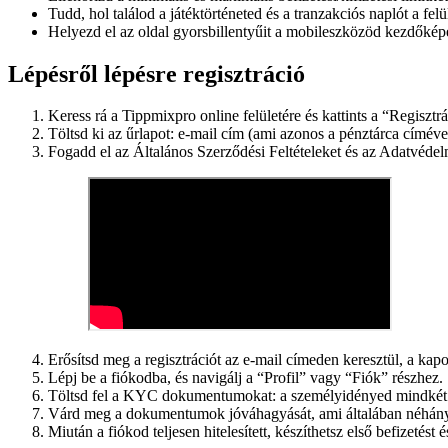
Tudd, hol találod a játéktörténeted és a tranzakciós naplót a felü
Helyezd el az oldal gyorsbillentyűit a mobileszközöd kezdőké
Lépésről lépésre regisztráció
Keress rá a Tippmixpro online felületére és kattints a “Regiszt
Töltsd ki az űrlapot: e-mail cím (ami azonos a pénztárca címév
Fogadd el az Általános Szerződési Feltételeket és az Adatvédel
Erősítsd meg a regisztrációt az e-mail címeden keresztül, a kapot
Lépj be a fiókodba, és navigálj a “Profil” vagy “Fiók” részhez.
Töltsd fel a KYC dokumentumokat: a személyidényed mindkét ol
Várd meg a dokumentumok jóváhagyását, ami általában néhány 
Miután a fiókod teljesen hitelesített, készíthetsz első befizetés