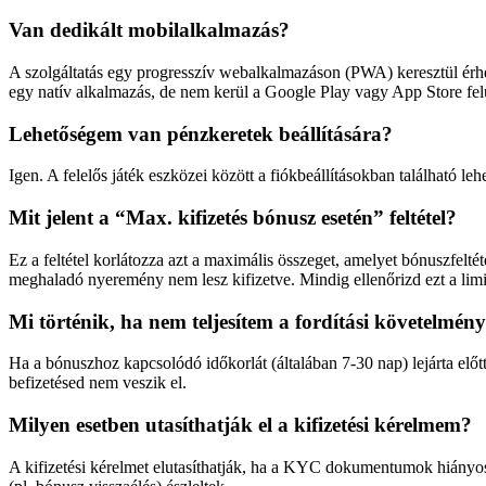
Van dedikált mobilalkalmazás?
A szolgáltatás egy progresszív webalkalmazáson (PWA) keresztül érhet
egy natív alkalmazás, de nem kerül a Google Play vagy App Store felü
Lehetőségem van pénzkeretek beállítására?
Igen. A felelős játék eszközei között a fiókbeállításokban található lehe
Mit jelent a “Max. kifizetés bónusz esetén” feltétel?
Ez a feltétel korlátozza azt a maximális összeget, amelyet bónuszfelté
meghaladó nyeremény nem lesz kifizetve. Mindig ellenőrizd ezt a limite
Mi történik, ha nem teljesítem a fordítási követelmén
Ha a bónuszhoz kapcsolódó időkorlát (általában 7-30 nap) lejárta előtt
befizetésed nem veszik el.
Milyen esetben utasíthatják el a kifizetési kérelmem?
A kifizetési kérelmet elutasíthatják, ha a KYC dokumentumok hiányosak