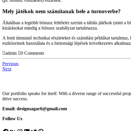
(pl. bónusz visszaélés) észleltek.
Mely játékok nem számítanak bele a turnoverbe?
Általában a legtöbb bónusz feltételei szerint a táblás játékok (mint a
kizárásokat mindig a bónusz szabályzat tartalmazza.
A fenti útmutató technikai részleteket és számítási példákat tartalmaz, 
eszközeinek használata és a biztonsági lépések következetes alkalmazá
admin
0 Comments
Previous
Next
Our portfolio speaks for itself. With a diverse range of successful pro
drive success.
Email: designsagar6@gmail.com
Follow Us