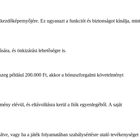
kezdőképernyőjére. Ez ugyanazt a funkciót és biztonságot kínálja, min
ására, és önkizárási lehetőségre is.
z összeg például 200.000 Ft, akkor a bónuszforgalmi követelményt
ény elévül, és eltávolításra kerül a fiók egyenlegéből. A saját
sítve, vagy ha a játék folyamatában szabálysértésre utaló tevékenységet