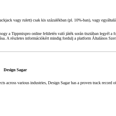
 blackjack vagy rulett) csak kis százalékban (pl. 10%-ban), vagy egyálta
hogy a Tippmixpro online felületén való játék során tisztában legyél a fo
sa. A részletes információkért mindig fordulj a platform Általános Szer
Design Sagar
jects across various industries, Design Sagar has a proven track record o