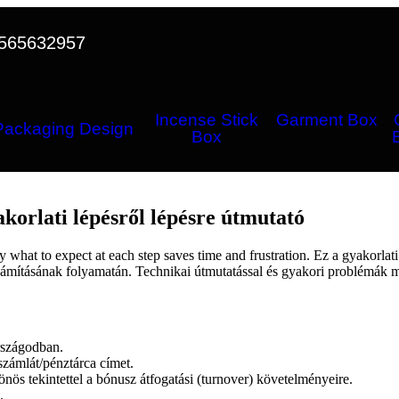
565632957
Incense Stick
Garment Box
Packaging Design
Box
orlati lépésről lépésre útmutató
y what to expect at each step saves time and frustration. Ez a gyakorlati
számításának folyamatán. Technikai útmutatással és gyakori problémák 
országodban.
számlát/pénztárca címet.
önös tekintettel a bónusz átfogatási (turnover) követelményeire.
.