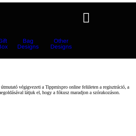
Gift
Bag
Other
Box
Designs
Designs
 útmutató végigvezeti a Tippmixpro online felületen a regisztráció, a
megoldásával látjuk el, hogy a fókusz maradjon a szórakozáson.