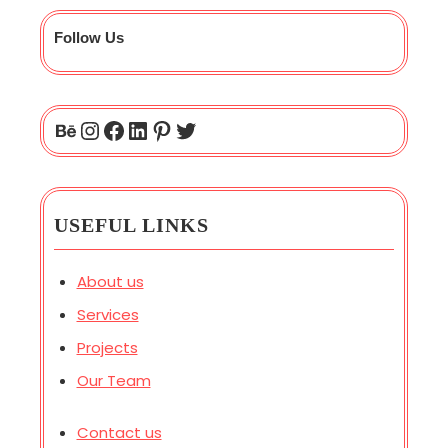
Follow Us
USEFUL LINKS
About us
Services
Projects
Our Team
Contact us