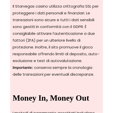
Il Starvegas casino utilizza crittografia SSL per
proteggere i dati personali e finanziari. Le
transazioni sono sicure e tutti i dati sensibili
sono gestiti in conformità con il GDPR. È
consigliabile attivare l’autenticazione a due
fattori (2FA) per un ulteriore livello di
protezione. Inoltre, il sito promuove il gioco
responsabile offrendo limiti di deposito, auto-
esclusione e test di autovalutazione.
conserva sempre la cronologia
Importante:
delle transazioni per eventuali discrepanze.
Money In, Money Out
I metodi di pagamento accettati includono