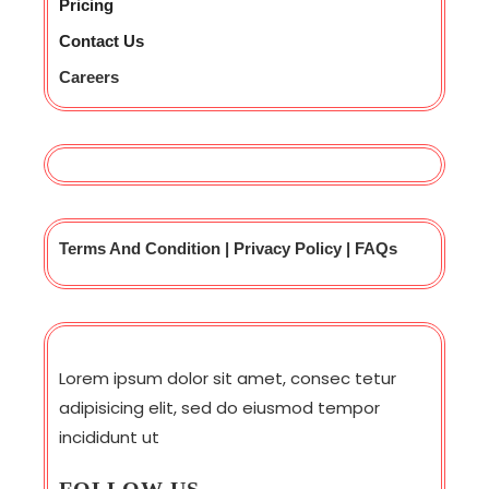
Pricing
Contact Us
Careers
Terms And Condition | Privacy Policy | FAQs
Lorem ipsum dolor sit amet, consec tetur
adipisicing elit, sed do eiusmod tempor
incididunt ut
FOLLOW US