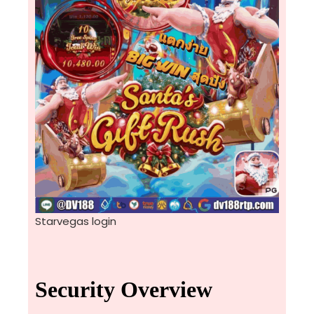
Starvegas login
Security Overview