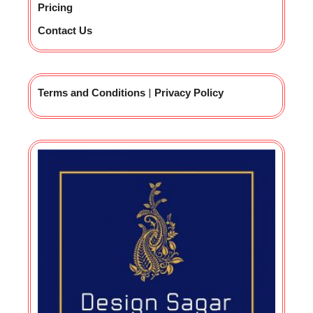
Pricing
Contact Us
|
Terms and Conditions
Privacy Policy