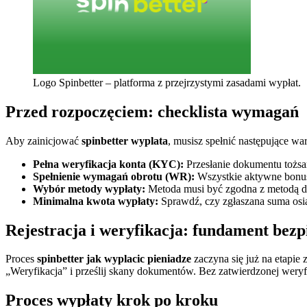
Logo Spinbetter – platforma z przejrzystymi zasadami wypłat.
Przed rozpoczęciem: checklista wymagań
Aby zainicjować
spinbetter wyplata
, musisz spełnić następujące wa
Pełna weryfikacja konta (KYC):
Przesłanie dokumentu tożsa
Spełnienie wymagań obrotu (WR):
Wszystkie aktywne bonus
Wybór metody wypłaty:
Metoda musi być zgodna z metodą de
Minimalna kwota wypłaty:
Sprawdź, czy zgłaszana suma osią
Rejestracja i weryfikacja: fundament bezp
Proces
spinbetter jak wyplacic pieniadze
zaczyna się już na etapie 
„Weryfikacja” i prześlij skany dokumentów. Bez zatwierdzonej weryf
Proces wypłaty krok po kroku