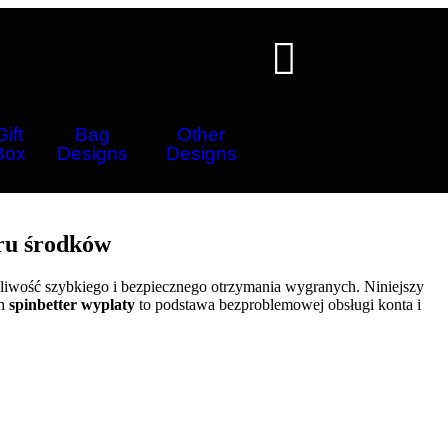
Gift
Bag
Other
Box
Designs
Designs
oru środków
ożliwość szybkiego i bezpiecznego otrzymania wygranych. Niniejszy
ch
spinbetter wyplaty
to podstawa bezproblemowej obsługi konta i