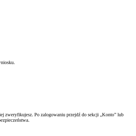
wniosku.
niej zweryfikujesz. Po zalogowaniu przejdź do sekcji „Konto” lub
bezpieczeństwa.