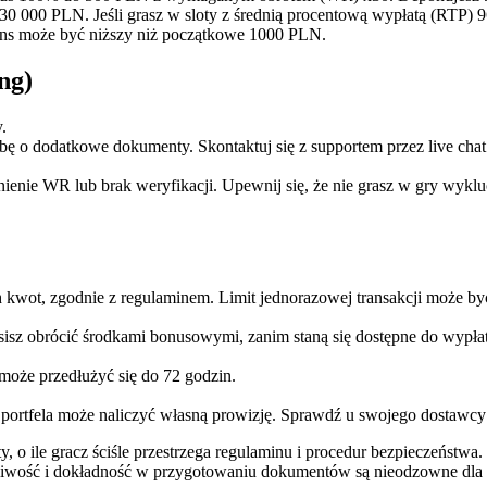
30 000 PLN. Jeśli grasz w sloty z średnią procentową wypłatą (RTP) 96
ans może być niższy niż początkowe 1000 PLN.
ng)
.
ę o dodatkowe dokumenty. Skontaktuj się z supportem przez live chat
łnienie WR lub brak weryfikacji. Upewnij się, że nie grasz w gry wyk
h kwot, zgodnie z regulaminem. Limit jednorazowej transakcji może być
musisz obrócić środkami bonusowymi, zanim staną się dostępne do wypła
może przedłużyć się do 72 godzin.
r portfela może naliczyć własną prowizję. Sprawdź u swojego dostawcy
sty, o ile gracz ściśle przestrzega regulaminu i procedur bezpieczeństw
pliwość i dokładność w przygotowaniu dokumentów są nieodzowne dla 