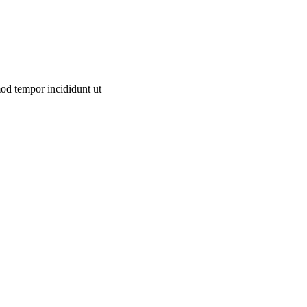
mod tempor incididunt ut