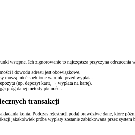
runki wstępne. Ich zignorowanie to najczęstsza przyczyna odrzucenia 
mości i dowodu adresu jest obowiązkowe.
y muszą mieć spełnione warunki przed wypłatą.
pozytu (np. depozyt kartą → wypłata na kartę).
ga próg danej metody płatności.
iecznych transakcji
zakładania konta. Podczas rejestracji podaj prawdziwe dane, które póź
ikacji jakakolwiek próba wypłaty zostanie zablokowana przez system 