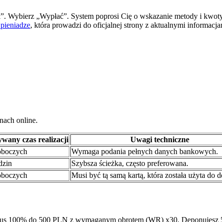
”. Wybierz „Wypłać”. System poprosi Cię o wskazanie metody i kwoty. P
 pieniadze
, która prowadzi do oficjalnej strony z aktualnymi informacja
nach online.
wany czas realizacji
Uwagi techniczne
roboczych
Wymaga podania pełnych danych bankowych.
dzin
Szybsza ścieżka, często preferowana.
roboczych
Musi być tą samą kartą, która została użyta do 
onus 100% do 500 PLN z wymaganym obrotem (WR) x30. Deponujesz 