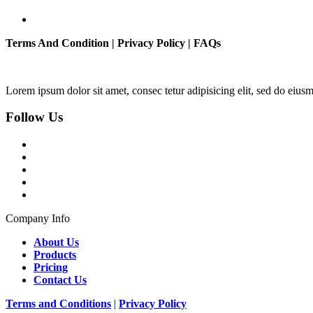
Terms And Condition | Privacy Policy | FAQs
Lorem ipsum dolor sit amet, consec tetur adipisicing elit, sed do eius
Follow Us
Company Info
About Us
Products
Pricing
Contact Us
Terms and Conditions
|
Privacy Policy