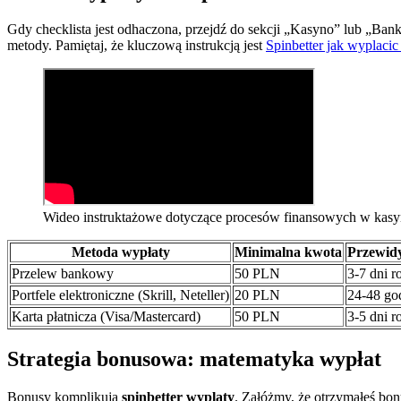
Gdy checklista jest odhaczona, przejdź do sekcji „Kasyno” lub „Bank
metody. Pamiętaj, że kluczową instrukcją jest
Spinbetter jak wyplacic
Wideo instruktażowe dotyczące procesów finansowych w kasy
Metoda wypłaty
Minimalna kwota
Przewidy
Przelew bankowy
50 PLN
3-7 dni 
Portfele elektroniczne (Skrill, Neteller)
20 PLN
24-48 go
Karta płatnicza (Visa/Mastercard)
50 PLN
3-5 dni 
Strategia bonusowa: matematyka wypłat
Bonusy komplikują
spinbetter wyplaty
. Załóżmy, że otrzymałeś b