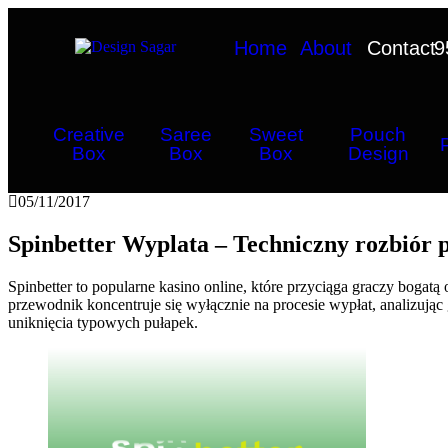
Home
About
Contact
9
Creative
Saree
Sweet
Pouch
Box
Box
Box
Design
05/11/2017
Spinbetter Wyplata – Techniczny rozbiór 
Spinbetter to popularne kasino online, które przyciąga graczy bogat
przewodnik koncentruje się wyłącznie na procesie wypłat, analizując
uniknięcia typowych pułapek.