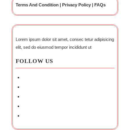
Terms And Condition | Privacy Policy | FAQs
Lorem ipsum dolor sit amet, consec tetur adipisicing
elit, sed do eiusmod tempor incididunt ut
FOLLOW US