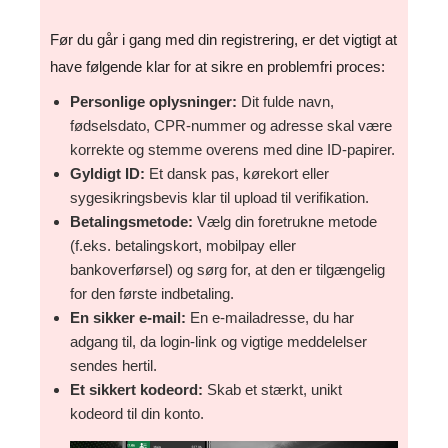
Før du går i gang med din registrering, er det vigtigt at
have følgende klar for at sikre en problemfri proces:
Personlige oplysninger:
Dit fulde navn,
fødselsdato, CPR-nummer og adresse skal være
korrekte og stemme overens med dine ID-papirer.
Gyldigt ID:
Et dansk pas, kørekort eller
sygesikringsbevis klar til upload til verifikation.
Betalingsmetode:
Vælg din foretrukne metode
(f.eks. betalingskort, mobilpay eller
bankoverførsel) og sørg for, at den er tilgængelig
for den første indbetaling.
En sikker e-mail:
En e-mailadresse, du har
adgang til, da login-link og vigtige meddelelser
sendes hertil.
Et sikkert kodeord:
Skab et stærkt, unikt
kodeord til din konto.