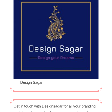
Design Sagar
Get in touch with Designsagar for all your branding