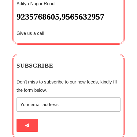
Aditya Nagar Road
9235768605,9565632957
Give us a call
SUBSCRIBE
Don’t miss to subscribe to our new feeds, kindly fill
the form below.