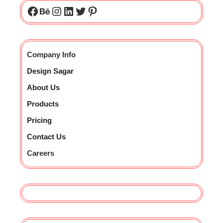
Company Info
Design Sagar
About Us
Products
Pricing
Contact Us
Careers