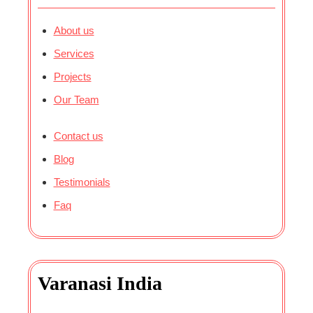
About us
Services
Projects
Our Team
Contact us
Blog
Testimonials
Faq
Varanasi India