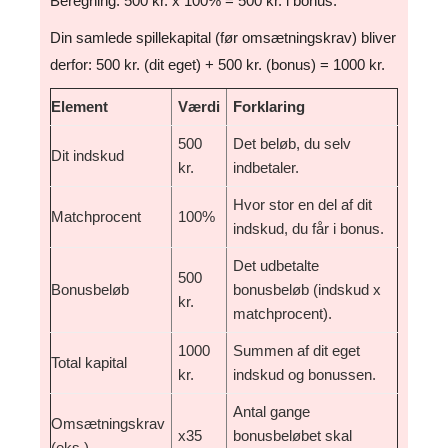
Beregning: 500 kr. x 100% = 500 kr. i bonus.
Din samlede spillekapital (før omsætningskrav) bliver
derfor: 500 kr. (dit eget) + 500 kr. (bonus) = 1000 kr.
Element
Værdi
Forklaring
500
Det beløb, du selv
Dit indskud
kr.
indbetaler.
Hvor stor en del af dit
Matchprocent
100%
indskud, du får i bonus.
Det udbetalte
500
Bonusbeløb
bonusbeløb (indskud x
kr.
matchprocent).
1000
Summen af dit eget
Total kapital
kr.
indskud og bonussen.
Antal gange
Omsætningskrav
x35
bonusbeløbet skal
(eks.)