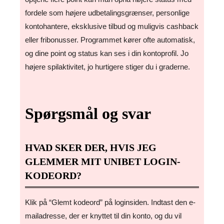
fordele som højere udbetalingsgrænser, personlige
kontohantere, eksklusive tilbud og muligvis cashback
eller fribonusser. Programmet kører ofte automatisk,
og dine point og status kan ses i din kontoprofil. Jo
højere spilaktivitet, jo hurtigere stiger du i graderne.
Spørgsmål og svar
HVAD SKER DER, HVIS JEG
GLEMMER MIT UNIBET LOGIN-
KODEORD?
Klik på “Glemt kodeord” på loginsiden. Indtast den e-
mailadresse, der er knyttet til din konto, og du vil