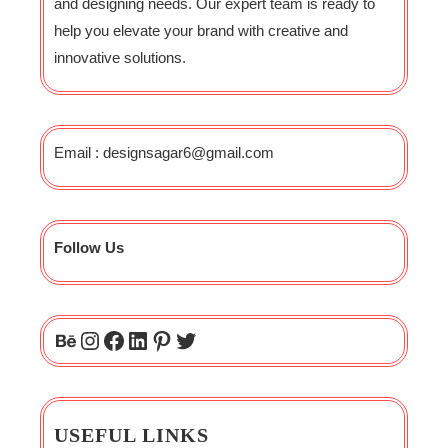
and designing needs. Our expert team is ready to
help you elevate your brand with creative and
innovative solutions.
Email : designsagar6@gmail.com
Follow Us
USEFUL LINKS