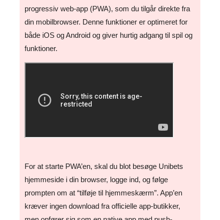
progressiv web-app (PWA), som du tilgår direkte fra
din mobilbrowser. Denne funktioner er optimeret for
både iOS og Android og giver hurtig adgang til spil og
funktioner.
For at starte PWA’en, skal du blot besøge Unibets
hjemmeside i din browser, logge ind, og følge
prompten om at “tilføje til hjemmeskærm”. App’en
kræver ingen download fra officielle app-butikker,
men opfører sig som en native app med push-