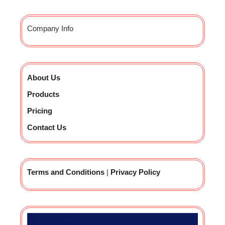
Company Info
About Us
Products
Pricing
Contact Us
Terms and Conditions
|
Privacy Policy