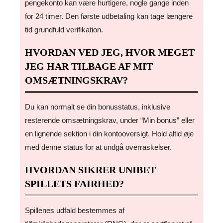
pengekonto kan være hurtigere, nogle gange inden
for 24 timer. Den første udbetaling kan tage længere
tid grundfuld verifikation.
HVORDAN VED JEG, HVOR MEGET
JEG HAR TILBAGE AF MIT
OMSÆTNINGSKRAV?
Du kan normalt se din bonusstatus, inklusive
resterende omsætningskrav, under “Min bonus” eller
en lignende sektion i din kontooversigt. Hold altid øje
med denne status for at undgå overraskelser.
HVORDAN SIKRER UNIBET
SPILLETS FAIRHED?
Spillenes udfald bestemmes af