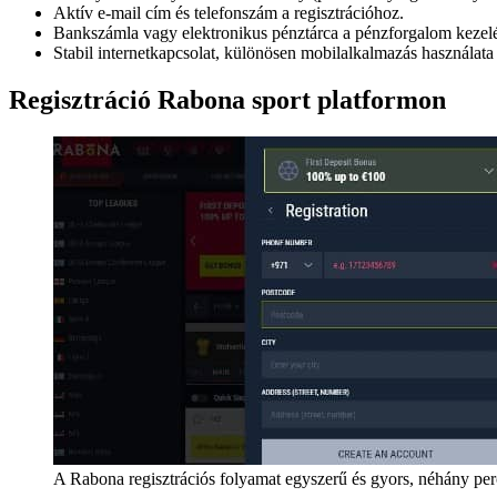
Aktív e-mail cím és telefonszám a regisztrációhoz.
Bankszámla vagy elektronikus pénztárca a pénzforgalom kezelé
Stabil internetkapcsolat, különösen mobilalkalmazás használata 
Regisztráció Rabona sport platformon
A Rabona regisztrációs folyamat egyszerű és gyors, néhány perc