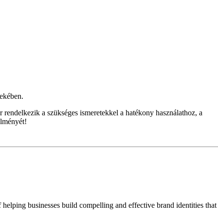
dekében.
 rendelkezik a szükséges ismeretekkel a hatékony használathoz, a
élményét!
f helping businesses build compelling and effective brand identities that