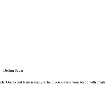
Design Sagar
ds. Our expert team is ready to help you elevate your brand with creati