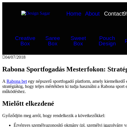
Home
About
Contact
9
Creative
Saree
Sweet
Pouch
Box
Box
Box
Design
04/07/2018
Rabona Sportfogadás Mesterfokon: Straté
A
Rabona bet
egy népszerű sportfogadó platform, amely kiemelkedő es
stratégiákig, hogy teljes mértékben ki tudja használni a Rabona sport 
működéshez.
Mielőtt elkezdené
Győződjön meg arról, hogy rendelkezik a következőkkel:
Érvényes személyazonosító okmány (pl. személyi igazolvány va