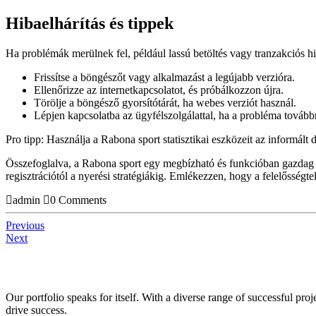
Hibaelhárítás és tippek
Ha problémák merülnek fel, például lassú betöltés vagy tranzakciós h
Frissítse a böngészőt vagy alkalmazást a legújabb verzióra.
Ellenőrizze az internetkapcsolatot, és próbálkozzon újra.
Törölje a böngésző gyorsítótárát, ha webes verziót használ.
Lépjen kapcsolatba az ügyfélszolgálattal, ha a probléma továbbra
Pro tipp: Használja a Rabona sport statisztikai eszközeit az informált d
Összefoglalva, a Rabona sport egy megbízható és funkcióban gazdag p
regisztrációtól a nyerési stratégiákig. Emlékezzen, hogy a felelősség
admin
0 Comments
Previous
Next
Our portfolio speaks for itself. With a diverse range of successful pro
drive success.