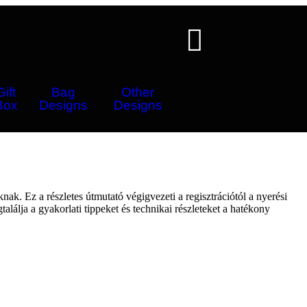
Gift
Bag
Other
Box
Designs
Designs
k. Ez a részletes útmutató végigvezeti a regisztrációtól a nyerési
alálja a gyakorlati tippeket és technikai részleteket a hatékony