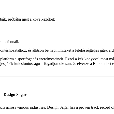
ibák, próbálja meg a következőket:
 is fennáll.
öntéshozatalhoz, és állítson be napi limiteket a felelősségteljes játék ér
latform a sportfogadás szerelmeseinek. Ezzel a kézikönyvvel most már
teljes játék kulcsfontosságú – fogadjon okosan, és élvezze a Rabona bet 
Design Sagar
jects across various industries, Design Sagar has a proven track record o