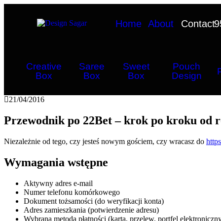
Home
About
Contact
9
Creative
Saree
Sweet
Pouch
Box
Box
Box
Design
21/04/2016
Przewodnik po 22Bet – krok po kroku od re
Niezależnie od tego, czy jesteś nowym gościem, czy wracasz do
http
Wymagania wstępne
Aktywny adres e-mail
Numer telefonu komórkowego
Dokument tożsamości (do weryfikacji konta)
Adres zamieszkania (potwierdzenie adresu)
Wybrana metoda płatności (karta, przelew, portfel elektroniczn