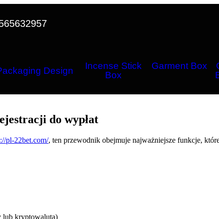
565632957
Incense Stick
Garment Box
Packaging Design
Box
jestracji do wypłat
s://pl-22bet.com/
, ten przewodnik obejmuje najważniejsze funkcje, któr
y lub kryptowaluta)