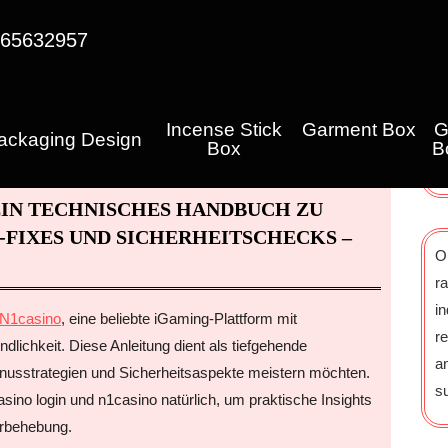
565632957
Incense Stick
Garment Box
G
ackaging Design
Box
B
EIN TECHNISCHES HANDBUCH ZU
FIXES UND SICHERHEITSCHECKS –
Ou
ra
in
N1casino
, eine beliebte iGaming-Plattform mit
re
ichkeit. Diese Anleitung dient als tiefgehende
an
Bonusstrategien und Sicherheitsaspekte meistern möchten.
s
sino login und n1casino natürlich, um praktische Insights
lerbehebung.