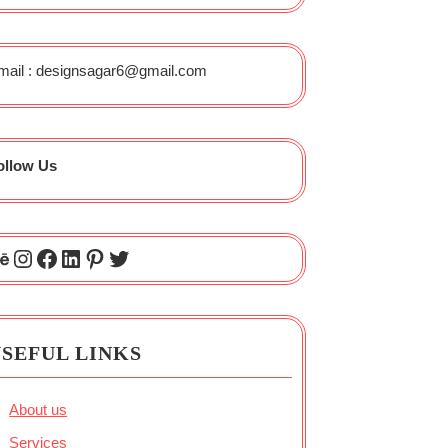
mail : designsagar6@gmail.com
ollow Us
SEFUL LINKS
About us
Services