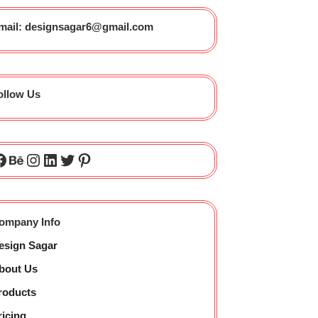
mail: designsagar6@gmail.com
ollow Us
ompany Info
esign Sagar
bout Us
roducts
ricing