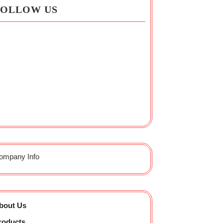
FOLLOW US
ompany Info
bout Us
roducts