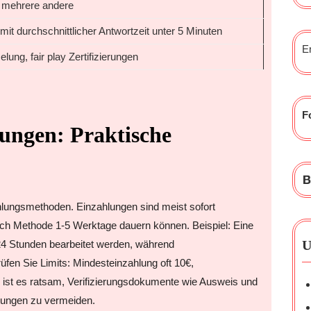
d mehrere andere
 mit durchschnittlicher Antwortzeit unter 5 Minuten
E
lung, fair play Zertifizierungen
F
ungen: Praktische
hlungsmethoden. Einzahlungen sind meist sofort
ch Methode 1-5 Werktage dauern können. Beispiel: Eine
U
24 Stunden bearbeitet werden, während
fen Sie Limits: Mindesteinzahlung oft 10€,
ist es ratsam, Verifizierungsdokumente wie Ausweis und
rungen zu vermeiden.