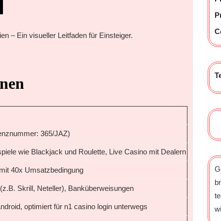
P
C
n – Ein visueller Leitfaden für Einsteiger.
T
onen
enznummer: 365/JAZ)
piele wie Blackjack und Roulette, Live Casino mit Dealern
Ge
t mit 40x Umsatzbedingung
b
 (z.B. Skrill, Neteller), Banküberweisungen
te
ndroid, optimiert für n1 casino login unterwegs
wi