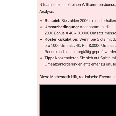
N1casino bietet oft einen Willkommensbonus,
Analyse:
Beispiel:
Sie zahlen 200€ ein und erhalt
Umsatzbedingung:
Angenommen, die Ums
200€ Bonus × 40 = 8.000€ Umsatz müssen e
Kostenkalkulation:
Wenn Sie Slots mit du
pro 100€ Umsatz: 4€. Für 8.000€ Umsatz: E
Bonuskonditionen sorgfältig geprüft werde
Tipp:
Konzentrieren Sie sich auf Spiele m
Umsatzanforderungen effizienter zu erfülle
Diese Mathematik hilft, realistische Erwart