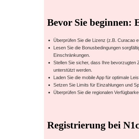
Bevor Sie beginnen: E
Überprüfen Sie die Lizenz (z.B. Curacao 
Lesen Sie die Bonusbedingungen sorgfält
Einschränkungen.
Stellen Sie sicher, dass Ihre bevorzugten
unterstützt werden.
Laden Sie die mobile App für optimale Leist
Setzen Sie Limits für Einzahlungen und Sp
Überprüfen Sie die regionalen Verfügbarkei
Registrierung bei N1c