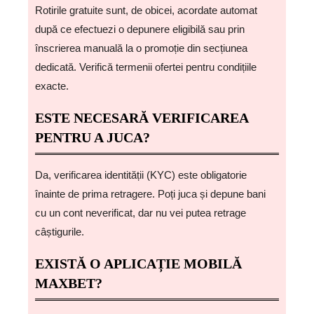
Rotirile gratuite sunt, de obicei, acordate automat
după ce efectuezi o depunere eligibilă sau prin
înscrierea manuală la o promoție din secțiunea
dedicată. Verifică termenii ofertei pentru condițiile
exacte.
ESTE NECESARĂ VERIFICAREA
PENTRU A JUCA?
Da, verificarea identității (KYC) este obligatorie
înainte de prima retragere. Poți juca și depune bani
cu un cont neverificat, dar nu vei putea retrage
câștigurile.
EXISTĂ O APLICAȚIE MOBILĂ
MAXBET?