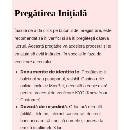
Pregătirea Inițială
Înainte de a da click pe butonul de înregistrare, este
recomandat să îți verifici și să îți pregătești câteva
lucruri. Această pregătire va accelera procesul și te
va ajuta să eviți întârzieri, în special în faza de
verificare a contului.
Documente de identitate:
Pregătește-ți
buletinul sau pașaportul, valabil. Casino-urile
online, inclusiv MaxBet, necesită o copie clară
pentru procesul de verificare KYC (Know Your
Customer).
Dovadă de reședință:
O factură recentă
(utilități, telefon, internet sau extras de cont
bancar) care să conțină numele și adresa ta,
emisă în ultimele 3 luni.