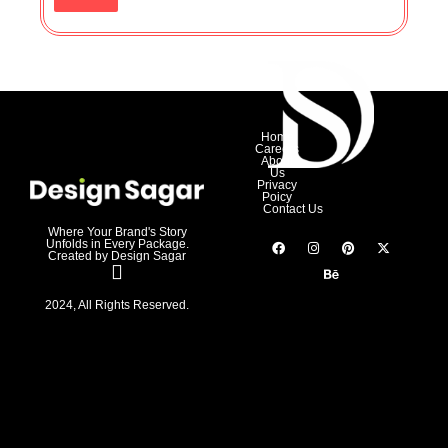
Home
Careers
About
Us
Privacy
Poicy
Contact Us
Where Your Brand's Story
Unfolds in Every Package.
Created by Design Sagar
2024, All Rights Reserved.