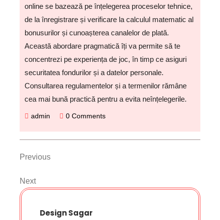
online se bazează pe înțelegerea proceselor tehnice,
de la înregistrare și verificare la calculul matematic al
bonusurilor și cunoașterea canalelor de plată.
Această abordare pragmatică îți va permite să te
concentrezi pe experiența de joc, în timp ce asiguri
securitatea fondurilor și a datelor personale.
Consultarea regulamentelor și a termenilor rămâne
cea mai bună practică pentru a evita neînțelegerile.
admin
0 Comments
Previous
Next
Design Sagar