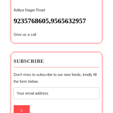
Aditya Nagar Road
9235768605,9565632957
Give us a call
SUBSCRIBE
Don’t miss to subscribe to our new feeds, kindly fill
the form below.