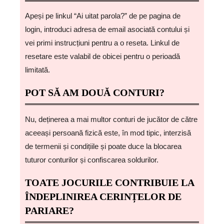
Apeși pe linkul “Ai uitat parola?” de pe pagina de
login, introduci adresa de email asociată contului și
vei primi instrucțiuni pentru a o reseta. Linkul de
resetare este valabil de obicei pentru o perioadă
limitată.
POT SĂ AM DOUĂ CONTURI?
Nu, deținerea a mai multor conturi de jucător de către
aceeași persoană fizică este, în mod tipic, interzisă
de termenii și condițiile și poate duce la blocarea
tuturor conturilor și confiscarea soldurilor.
TOATE JOCURILE CONTRIBUIE LA
ÎNDEPLINIREA CERINȚELOR DE
PARIARE?