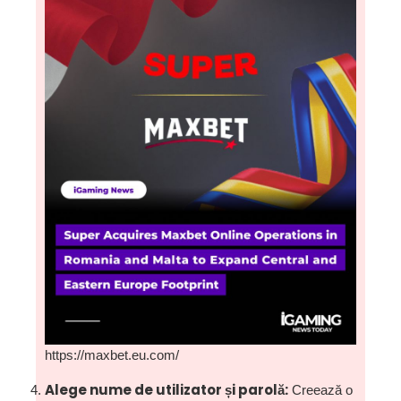
https://maxbet.eu.com/
Alege nume de utilizator și parolă:
Creează o