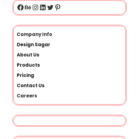
Company Info
Design Sagar
About Us
Products
Pricing
Contact Us
Careers