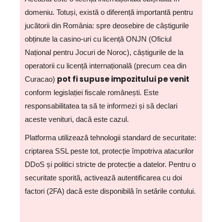
domeniu. Totuși, există o diferență importantă pentru
jucătorii din România: spre deosebire de câștigurile
obținute la casino-uri cu licență ONJN (Oficiul
Național pentru Jocuri de Noroc), câștigurile de la
operatorii cu licență internațională (precum cea din
pot fi supuse impozitului pe venit
Curacao)
conform legislației fiscale românești. Este
responsabilitatea ta să te informezi și să declari
aceste venituri, dacă este cazul.
Platforma utilizează tehnologii standard de securitate:
criptarea SSL peste tot, protecție împotriva atacurilor
DDoS și politici stricte de protecție a datelor. Pentru o
securitate sporită, activează autentificarea cu doi
factori (2FA) dacă este disponibilă în setările contului.