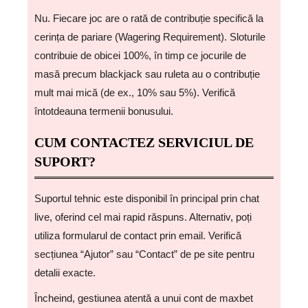
Nu. Fiecare joc are o rată de contribuție specifică la
cerința de pariare (Wagering Requirement). Sloturile
contribuie de obicei 100%, în timp ce jocurile de
masă precum blackjack sau ruleta au o contribuție
mult mai mică (de ex., 10% sau 5%). Verifică
întotdeauna termenii bonusului.
CUM CONTACTEZ SERVICIUL DE
SUPORT?
Suportul tehnic este disponibil în principal prin chat
live, oferind cel mai rapid răspuns. Alternativ, poți
utiliza formularul de contact prin email. Verifică
secțiunea “Ajutor” sau “Contact” de pe site pentru
detalii exacte.
Încheind, gestiunea atentă a unui cont de maxbet