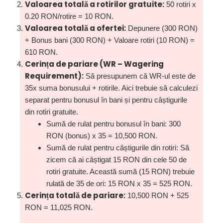
Valoarea totală a rotirilor gratuite:
50 rotiri x
0.20 RON/rotire = 10 RON.
Valoarea totală a ofertei:
Depunere (300 RON)
+ Bonus bani (300 RON) + Valoare rotiri (10 RON) =
610 RON.
Cerința de pariare (WR – Wagering
Requirement):
Să presupunem că WR-ul este de
35x suma bonusului + rotirile. Aici trebuie să calculezi
separat pentru bonusul în bani și pentru câștigurile
din rotiri gratuite.
Sumă de rulat pentru bonusul în bani: 300
RON (bonus) x 35 = 10,500 RON.
Sumă de rulat pentru câștigurile din rotiri: Să
zicem că ai câștigat 15 RON din cele 50 de
rotiri gratuite. Această sumă (15 RON) trebuie
rulată de 35 de ori: 15 RON x 35 = 525 RON.
Cerința totală de pariare:
10,500 RON + 525
RON = 11,025 RON.