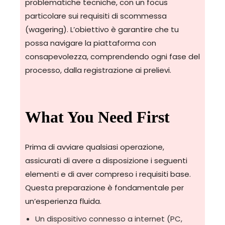
problematiche tecniche, con un focus
particolare sui requisiti di scommessa
(wagering). L’obiettivo è garantire che tu
possa navigare la piattaforma con
consapevolezza, comprendendo ogni fase del
processo, dalla registrazione ai prelievi.
What You Need First
Prima di avviare qualsiasi operazione,
assicurati di avere a disposizione i seguenti
elementi e di aver compreso i requisiti base.
Questa preparazione è fondamentale per
un’esperienza fluida.
Un dispositivo connesso a internet (PC,