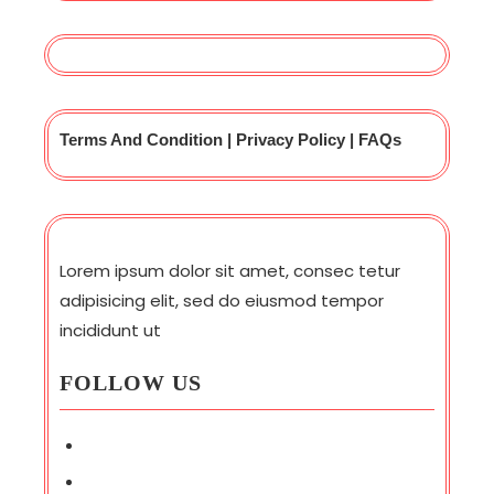
Terms And Condition | Privacy Policy | FAQs
Lorem ipsum dolor sit amet, consec tetur
adipisicing elit, sed do eiusmod tempor
incididunt ut
FOLLOW US