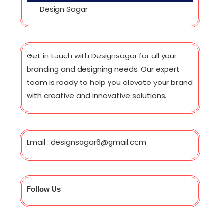
Design Sagar
Get in touch with Designsagar for all your
branding and designing needs. Our expert
team is ready to help you elevate your brand
with creative and innovative solutions.
Email : designsagar6@gmail.com
Follow Us