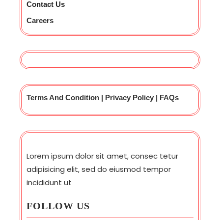
Contact Us
Careers
Terms And Condition | Privacy Policy | FAQs
Lorem ipsum dolor sit amet, consec tetur
adipisicing elit, sed do eiusmod tempor
incididunt ut
FOLLOW US