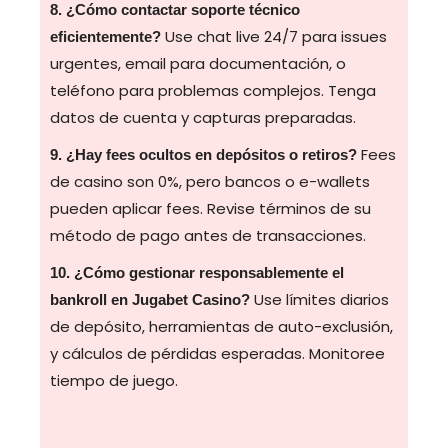
8. ¿Cómo contactar soporte técnico
Use chat live 24/7 para issues
eficientemente?
urgentes, email para documentación, o
teléfono para problemas complejos. Tenga
datos de cuenta y capturas preparadas.
Fees
9. ¿Hay fees ocultos en depósitos o retiros?
de casino son 0%, pero bancos o e-wallets
pueden aplicar fees. Revise términos de su
método de pago antes de transacciones.
10. ¿Cómo gestionar responsablemente el
Use límites diarios
bankroll en Jugabet Casino?
de depósito, herramientas de auto-exclusión,
y cálculos de pérdidas esperadas. Monitoree
tiempo de juego.