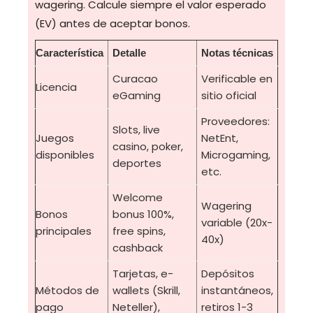
wagering. Calcule siempre el valor esperado
(EV) antes de aceptar bonos.
Característica
Detalle
Notas técnicas
Curacao
Verificable en
Licencia
eGaming
sitio oficial
Proveedores:
Slots, live
Juegos
NetEnt,
casino, poker,
disponibles
Microgaming,
deportes
etc.
Welcome
Wagering
Bonos
bonus 100%,
variable (20x-
principales
free spins,
40x)
cashback
Tarjetas, e-
Depósitos
Métodos de
wallets (Skrill,
instantáneos,
pago
Neteller),
retiros 1-3