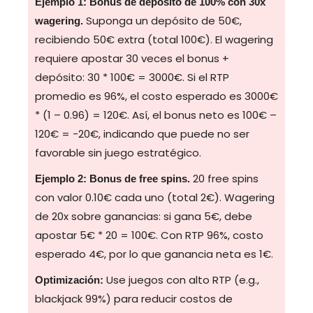
Ejemplo 1: Bonus de depósito de 100% con 30x
Suponga un depósito de 50€,
wagering.
recibiendo 50€ extra (total 100€). El wagering
requiere apostar 30 veces el bonus +
depósito: 30 * 100€ = 3000€. Si el RTP
promedio es 96%, el costo esperado es 3000€
* (1 – 0.96) = 120€. Así, el bonus neto es 100€ –
120€ = -20€, indicando que puede no ser
favorable sin juego estratégico.
20 free spins
Ejemplo 2: Bonus de free spins.
con valor 0.10€ cada uno (total 2€). Wagering
de 20x sobre ganancias: si gana 5€, debe
apostar 5€ * 20 = 100€. Con RTP 96%, costo
esperado 4€, por lo que ganancia neta es 1€.
Use juegos con alto RTP (e.g.,
Optimización:
blackjack 99%) para reducir costos de