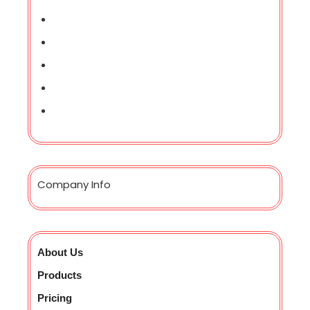
Company Info
About Us
Products
Pricing