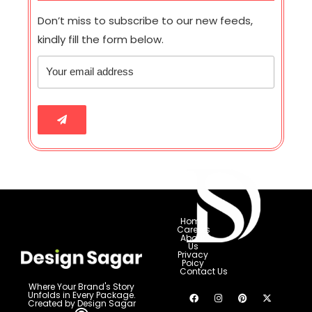
Don’t miss to subscribe to our new feeds,
kindly fill the form below.
Home
Careers
About
Us
Privacy
Poicy
Contact Us
Where Your Brand's Story
Unfolds in Every Package.
Created by Design Sagar