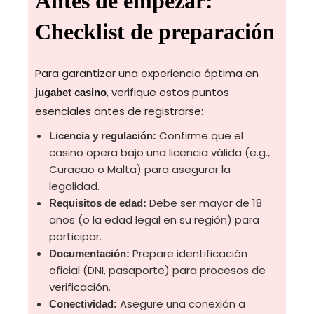
Antes de empezar:
Checklist de preparación
Para garantizar una experiencia óptima en
, verifique estos puntos
jugabet casino
esenciales antes de registrarse:
Confirme que el
Licencia y regulación:
casino opera bajo una licencia válida (e.g.,
Curacao o Malta) para asegurar la
legalidad.
Debe ser mayor de 18
Requisitos de edad:
años (o la edad legal en su región) para
participar.
Prepare identificación
Documentación:
oficial (DNI, pasaporte) para procesos de
verificación.
Asegure una conexión a
Conectividad: