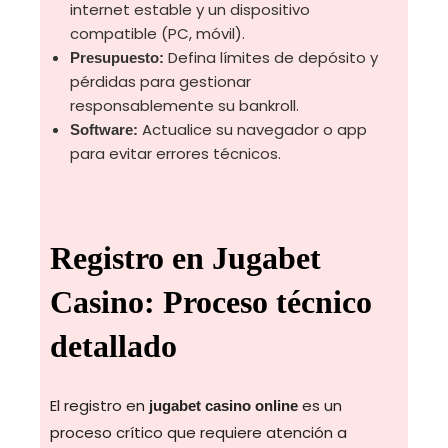
internet estable y un dispositivo
compatible (PC, móvil).
Defina límites de depósito y
Presupuesto:
pérdidas para gestionar
responsablemente su bankroll.
Actualice su navegador o app
Software:
para evitar errores técnicos.
Registro en Jugabet
Casino: Proceso técnico
detallado
El registro en
es un
jugabet casino online
proceso crítico que requiere atención a