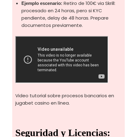
Retiro de 100€ via Skrill:
Ejemplo escenario:
procesado en 24 horas, pero si KYC
pendiente, delay de 48 horas. Prepare
documentos previamente.
Video tutorial sobre procesos bancarios en
jugabet casino en línea.
Seguridad y Licencias: