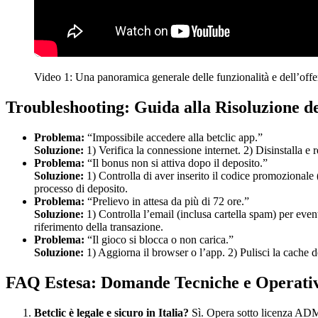
Video 1: Una panoramica generale delle funzionalità e dell’offer
Troubleshooting: Guida alla Risoluzione 
Problema:
“Impossibile accedere alla betclic app.”
Soluzione:
1) Verifica la connessione internet. 2) Disinstalla e r
Problema:
“Il bonus non si attiva dopo il deposito.”
Soluzione:
1) Controlla di aver inserito il codice promozionale (
processo di deposito.
Problema:
“Prelievo in attesa da più di 72 ore.”
Soluzione:
1) Controlla l’email (inclusa cartella spam) per event
riferimento della transazione.
Problema:
“Il gioco si blocca o non carica.”
Soluzione:
1) Aggiorna il browser o l’app. 2) Pulisci la cache 
FAQ Estesa: Domande Tecniche e Operati
Betclic è legale e sicuro in Italia?
Sì. Opera sotto licenza ADM i