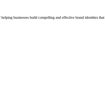
f helping businesses build compelling and effective brand identities that