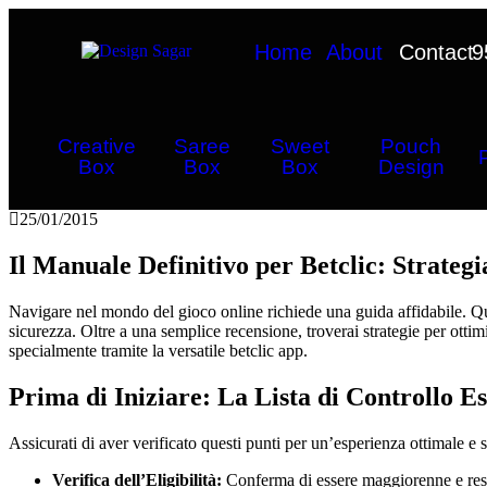
Home
About
Contact
9
Creative
Saree
Sweet
Pouch
Box
Box
Box
Design
25/01/2015
Il Manuale Definitivo per Betclic: Strateg
Navigare nel mondo del gioco online richiede una guida affidabile. Qu
sicurezza. Oltre a una semplice recensione, troverai strategie per otti
specialmente tramite la versatile betclic app.
Prima di Iniziare: La Lista di Controllo Es
Assicurati di aver verificato questi punti per un’esperienza ottimale e s
Verifica dell’Eligibilità:
Conferma di essere maggiorenne e resid