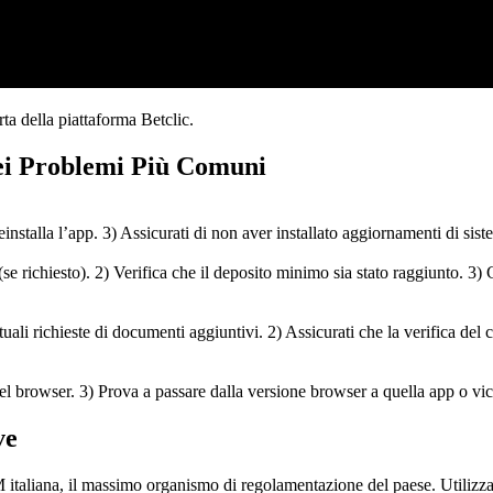
ta della piattaforma Betclic.
dei Problemi Più Comuni
einstalla l’app. 3) Assicurati di non aver installato aggiornamenti di sis
se richiesto). 2) Verifica che il deposito minimo sia stato raggiunto. 3) C
uali richieste di documenti aggiuntivi. 2) Assicurati che la verifica del
del browser. 3) Prova a passare dalla versione browser a quella app o vi
ve
taliana, il massimo organismo di regolamentazione del paese. Utilizza p