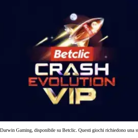
arwin Gaming, disponibile su Betclic. Questi giochi richiedono una str