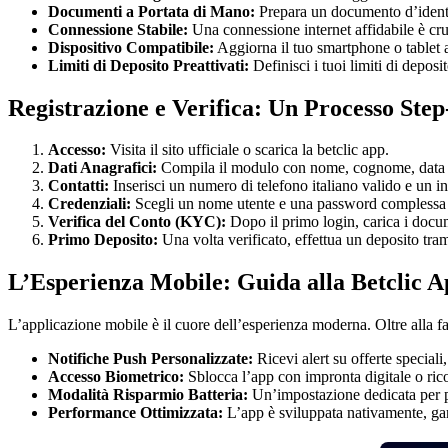
Documenti a Portata di Mano:
Prepara un documento d’identità
Connessione Stabile:
Una connessione internet affidabile è cruc
Dispositivo Compatibile:
Aggiorna il tuo smartphone o tablet al
Limiti di Deposito Preattivati:
Definisci i tuoi limiti di deposi
Registrazione e Verifica: Un Processo Step
Accesso:
Visita il sito ufficiale o scarica la betclic app.
Dati Anagrafici:
Compila il modulo con nome, cognome, data di 
Contatti:
Inserisci un numero di telefono italiano valido e un in
Credenziali:
Scegli un nome utente e una password complessa 
Verifica del Conto (KYC):
Dopo il primo login, carica i docum
Primo Deposito:
Una volta verificato, effettua un deposito tram
L’Esperienza Mobile: Guida alla Betclic 
L’applicazione mobile è il cuore dell’esperienza moderna. Oltre alla fac
Notifiche Push Personalizzate:
Ricevi alert su offerte speciali
Accesso Biometrico:
Sblocca l’app con impronta digitale o ric
Modalità Risparmio Batteria:
Un’impostazione dedicata per pr
Performance Ottimizzata:
L’app è sviluppata nativamente, gara