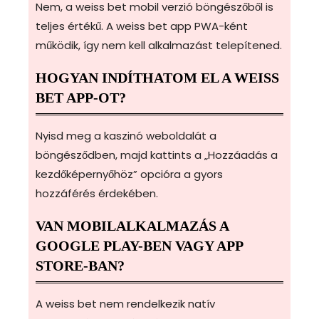
Nem, a weiss bet mobil verzió böngészőből is
teljes értékű. A weiss bet app PWA-ként
működik, így nem kell alkalmazást telepítened.
HOGYAN INDÍTHATOM EL A WEISS
BET APP-OT?
Nyisd meg a kaszinó weboldalát a
böngésződben, majd kattints a „Hozzáadás a
kezdőképernyőhöz” opcióra a gyors
hozzáférés érdekében.
VAN MOBILALKALMAZÁS A
GOOGLE PLAY-BEN VAGY APP
STORE-BAN?
A weiss bet nem rendelkezik natív