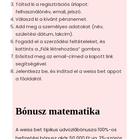
Töltsd ki a regisztrációs űrlapot:
felhasználónév, email, jelszó.
Válaszd ki a kívánt pénznemet.
Add meg a személyes adatokat (név,
születési dátum, lakcím).
Fogadd el a szerződési feltételeket, és
kattints a „Fiók létrehozása” gombra.
Erősítsd meg az email-címed a kapott link
segítségével.
Jelentkezz be, és indítsd el a weiss bet appot
a főoldalról.
Bónusz matematika
A weiss bet tipikus üdvözlőbónusza 100%-os
befizetési bónusz akár 50 000 Ft-ig, 25-szörös