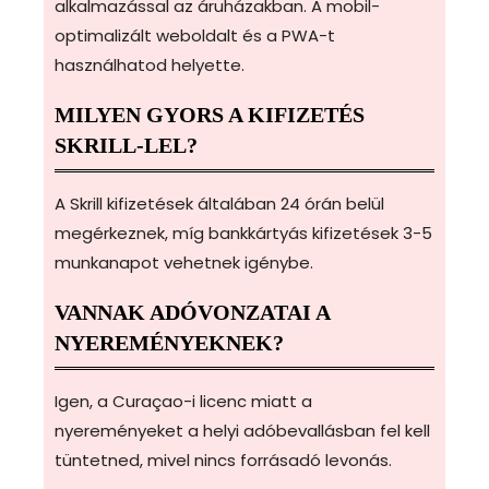
alkalmazással az áruházakban. A mobil-
optimalizált weboldalt és a PWA-t
használhatod helyette.
MILYEN GYORS A KIFIZETÉS
SKRILL-LEL?
A Skrill kifizetések általában 24 órán belül
megérkeznek, míg bankkártyás kifizetések 3-5
munkanapot vehetnek igénybe.
VANNAK ADÓVONZATAI A
NYEREMÉNYEKNEK?
Igen, a Curaçao-i licenc miatt a
nyereményeket a helyi adóbevallásban fel kell
tüntetned, mivel nincs forrásadó levonás.