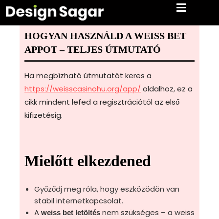
22/03/2017
HOGYAN HASZNÁLD A WEISS BET
APPOT – TELJES ÚTMUTATÓ
Ha megbízható útmutatót keres a
https://weisscasinohu.org/app/
oldalhoz, ez a
cikk mindent lefed a regisztrációtól az első
kifizetésig.
Mielőtt elkezdened
Győződj meg róla, hogy eszközödön van
stabil internetkapcsolat.
A
nem szükséges – a weiss
weiss bet letöltés