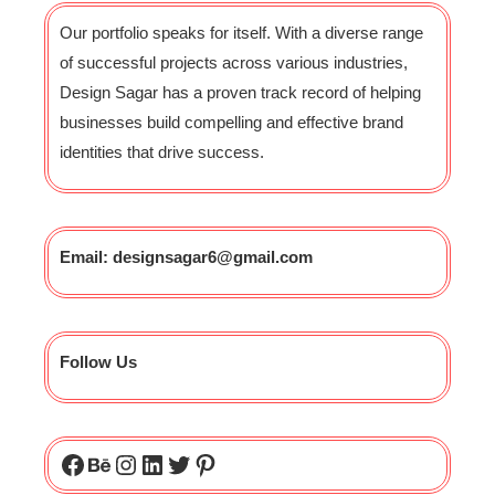
Our portfolio speaks for itself. With a diverse range
of successful projects across various industries,
Design Sagar has a proven track record of helping
businesses build compelling and effective brand
identities that drive success.
Email: designsagar6@gmail.com
Follow Us