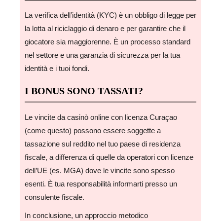
La verifica dell’identità (KYC) è un obbligo di legge per
la lotta al riciclaggio di denaro e per garantire che il
giocatore sia maggiorenne. È un processo standard
nel settore e una garanzia di sicurezza per la tua
identità e i tuoi fondi.
I BONUS SONO TASSATI?
Le vincite da casinò online con licenza Curaçao
(come questo) possono essere soggette a
tassazione sul reddito nel tuo paese di residenza
fiscale, a differenza di quelle da operatori con licenze
dell’UE (es. MGA) dove le vincite sono spesso
esenti. È tua responsabilità informarti presso un
consulente fiscale.
In conclusione, un approccio metodico