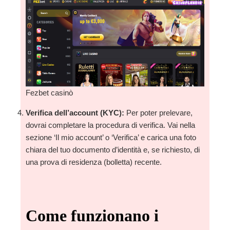
Fezbet casinò
Verifica dell’account (KYC):
Per poter prelevare,
dovrai completare la procedura di verifica. Vai nella
sezione ‘Il mio account’ o ‘Verifica’ e carica una foto
chiara del tuo documento d’identità e, se richiesto, di
una prova di residenza (bolletta) recente.
Come funzionano i