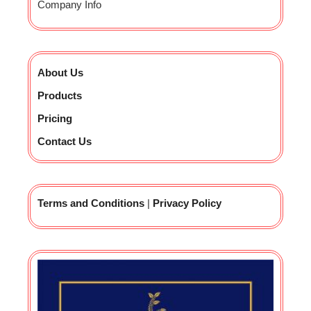
Company Info
About Us
Products
Pricing
Contact Us
Terms and Conditions
|
Privacy Policy