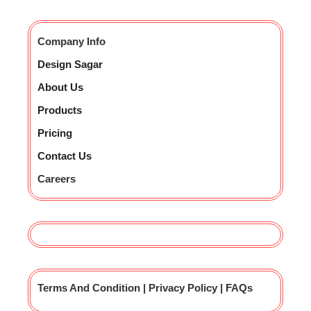
Company Info
Design Sagar
About Us
Products
Pricing
Contact Us
Careers
Terms And Condition | Privacy Policy | FAQs