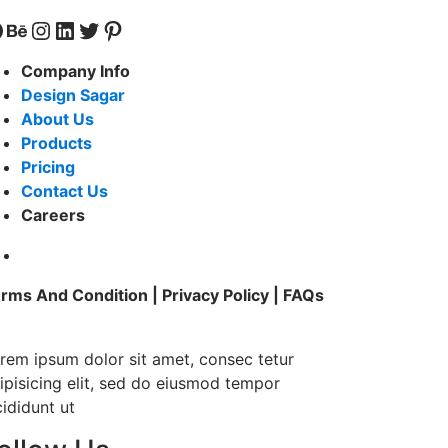
Company Info
Design Sagar
About Us
Products
Pricing
Contact Us
Careers
rms And Condition | Privacy Policy | FAQs
rem ipsum dolor sit amet, consec tetur
ipisicing elit, sed do eiusmod tempor
cididunt ut