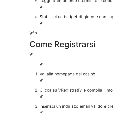
Leggi attentamente i termini e le cond
\n
Stabilisci un budget di gioco e non su
\n
\n\n
Come Registrarsi
\n
\n
Vai alla homepage del casinò.
\n
Clicca su \”Registrati\” e compila il mo
\n
Inserisci un indirizzo email valido e c
\n