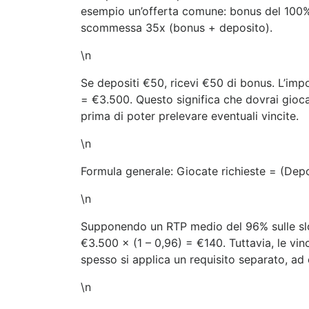
esempio un’offerta comune: bonus del 100% 
scommessa 35x (bonus + deposito).
\n
Se depositi €50, ricevi €50 di bonus. L’im
= €3.500. Questo significa che dovrai gioca
prima di poter prelevare eventuali vincite.
\n
Formula generale: Giocate richieste = (Depo
\n
Supponendo un RTP medio del 96% sulle slot,
€3.500 × (1 – 0,96) = €140. Tuttavia, le vinc
spesso si applica un requisito separato, ad 
\n