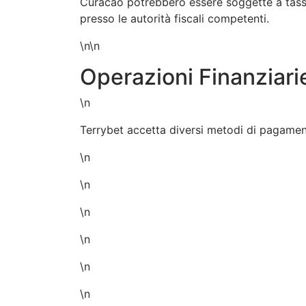
Curacao potrebbero essere soggette a tassazi
presso le autorità fiscali competenti.
\n\n
Operazioni Finanziari
\n
Terrybet accetta diversi metodi di pagament
\n
\n
\n
\n
\n
\n