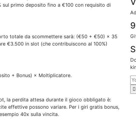
V
sul primo deposito fino a €100 con requisito di
Ad
9
Gi
porto totale da scommettere sarà: (€50 + €50) × 35
re €3.500 in slot (che contribuiscono al 100%)
S
Do
ki
sito + Bonus) × Moltiplicatore.
 la perdita attesa durante il gioco obbligato è:
ite effettive possono variare. Per i giri gratis bonus,
esempio 40x sulla vincita.