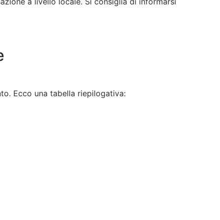
one a livello locale. Si consiglia di informarsi
e
o. Ecco una tabella riepilogativa: