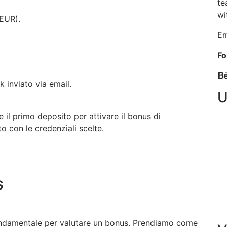
te
wi
 EUR).
Em
Fo
k inviato via email.
U
e il primo deposito per attivare il bonus di
o con le credenziali scelte.
s
ondamentale per valutare un bonus. Prendiamo come