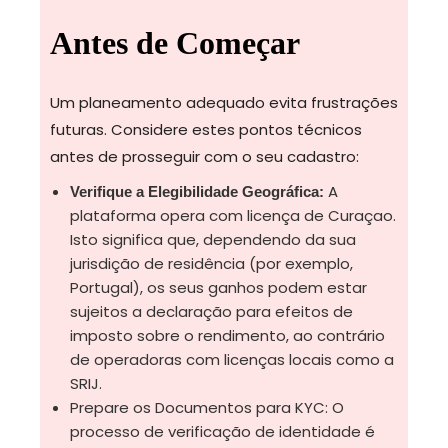
Antes de Começar
Um planeamento adequado evita frustrações
futuras. Considere estes pontos técnicos
antes de prosseguir com o seu cadastro:
A
Verifique a Elegibilidade Geográfica:
plataforma opera com licença de Curaçao.
Isto significa que, dependendo da sua
jurisdição de residência (por exemplo,
Portugal), os seus ganhos podem estar
sujeitos a declaração para efeitos de
imposto sobre o rendimento, ao contrário
de operadoras com licenças locais como a
SRIJ.
Prepare os Documentos para KYC: O
processo de verificação de identidade é