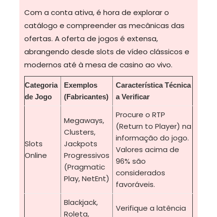
Com a conta ativa, é hora de explorar o
catálogo e compreender as mecânicas das
ofertas. A oferta de jogos é extensa,
abrangendo desde slots de vídeo clássicos e
modernos até à mesa de casino ao vivo.
Categoria
Exemplos
Característica Técnica
de Jogo
(Fabricantes)
a Verificar
Procure o RTP
Megaways,
(Return to Player) na
Clusters,
informação do jogo.
Slots
Jackpots
Valores acima de
Online
Progressivos
96% são
(Pragmatic
considerados
Play, NetEnt)
favoráveis.
Blackjack,
Verifique a latência
Roleta,