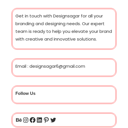
Get in touch with Designsagar for all your
branding and designing needs. Our expert
team is ready to help you elevate your brand
with creative and innovative solutions.
Email : designsagar6@gmail.com
Follow Us