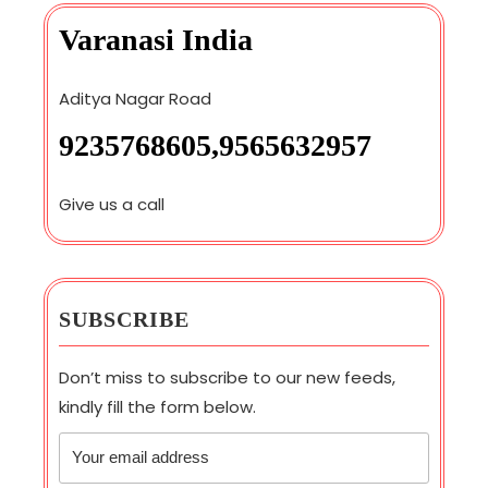
Varanasi India
Aditya Nagar Road
9235768605,9565632957
Give us a call
SUBSCRIBE
Don’t miss to subscribe to our new feeds,
kindly fill the form below.