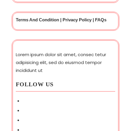
Terms And Condition | Privacy Policy | FAQs
Lorem ipsum dolor sit amet, consec tetur
adipisicing elit, sed do eiusmod tempor
incididunt ut
FOLLOW US