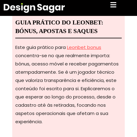
06/08/2015
GUIA PRÁTICO DO LEONBET:
BÓNUS, APOSTAS E SAQUES
Este guia prático para
Leonbet bonus
concentra-se no que realmente importa:
bónus, acesso móvel e receber pagamentos
atempadamente. Se é um jogador técnico
que valoriza transparência e eficiência, este
conteúdo foi escrito para si. Explicaremos o
que esperar ao longo do processo, desde o
cadastro até às retiradas, focando nos
aspetos operacionais que afetam a sua
experiência.