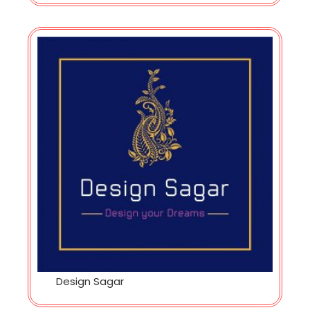
Design Sagar