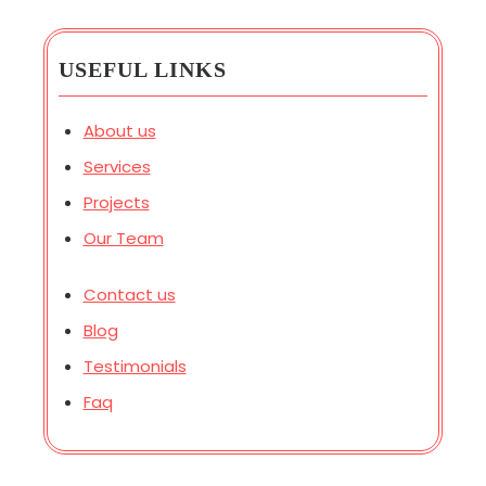
USEFUL LINKS
About us
Services
Projects
Our Team
Contact us
Blog
Testimonials
Faq