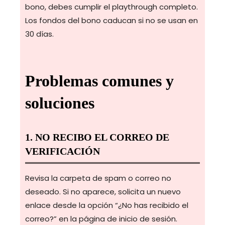
bono, debes cumplir el playthrough completo.
Los fondos del bono caducan si no se usan en
30 días.
Problemas comunes y
soluciones
1. NO RECIBO EL CORREO DE
VERIFICACIÓN
Revisa la carpeta de spam o correo no
deseado. Si no aparece, solicita un nuevo
enlace desde la opción “¿No has recibido el
correo?” en la página de inicio de sesión.