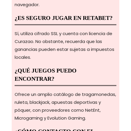
navegador.
¿ES SEGURO JUGAR EN RETABET?
Sí, utiliza cifrado SSL y cuenta con licencia de
Curazao. No obstante, recuerda que las
ganancias pueden estar sujetas a impuestos
locales.
¿QUÉ JUEGOS PUEDO
ENCONTRAR?
Ofrece un amplio catálogo de tragamonedas,
ruleta, blackjack, apuestas deportivas y
póquer, con proveedores como NetEnt,
Microgaming y Evolution Gaming.