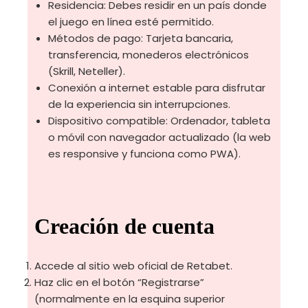
Residencia: Debes residir en un país donde
el juego en línea esté permitido.
Métodos de pago: Tarjeta bancaria,
transferencia, monederos electrónicos
(Skrill, Neteller).
Conexión a internet estable para disfrutar
de la experiencia sin interrupciones.
Dispositivo compatible: Ordenador, tableta
o móvil con navegador actualizado (la web
es responsive y funciona como PWA).
Creación de cuenta
Accede al sitio web oficial de Retabet.
Haz clic en el botón “Registrarse”
(normalmente en la esquina superior