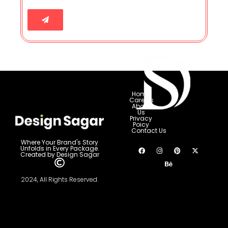
Home
Careers
About
Us
Privacy
Poicy
Contact Us
Where Your Brand's Story
Unfolds in Every Package.
Created by Design Sagar
2024, All Rights Reserved.