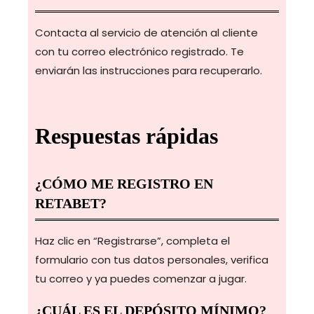
Contacta al servicio de atención al cliente
con tu correo electrónico registrado. Te
enviarán las instrucciones para recuperarlo.
Respuestas rápidas
¿CÓMO ME REGISTRO EN
RETABET?
Haz clic en “Registrarse”, completa el
formulario con tus datos personales, verifica
tu correo y ya puedes comenzar a jugar.
¿CUÁL ES EL DEPÓSITO MÍNIMO?