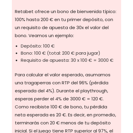
Retabet ofrece un bono de bienvenida típico:
100% hasta 200 € en tu primer depósito, con
un requisito de apuesta de 30x el valor del
bono. Veamos un ejemplo:
Depósito: 100 €
Bono: 100 € (total: 200 € para jugar)
Requisito de apuesta: 30 x 100 € = 3000 €
Para calcular el valor esperado, asumamos
una tragaperras con RTP del 96% (pérdida
esperada del 4%). Durante el playthrough,
esperas perder el 4% de 3000 € = 120 €.
Como recibiste 100 € de bono, tu pérdida
neta esperada es 20 €. Es decir, en promedio,
terminarás con 20 € menos de tu depósito
inicial. Si el juego tiene RTP superior al 97%, el