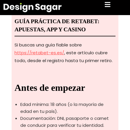
12/07/2015
GUÍA PRÁCTICA DE RETABET:
APUESTAS, APP Y CASINO
Si buscas una guía fiable sobre
https://retabet-es.es/
, este artículo cubre
todo, desde el registro hasta tu primer retiro.
Antes de empezar
Edad mínima: 18 años (o la mayoría de
edad en tu país).
Documentación: DNI, pasaporte o carnet
de conducir para verificar tu identidad.