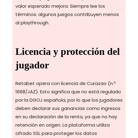
valor esperado mejora. Siempre lee los
términos: algunos juegos contribuyen menos
al playthrough.
Licencia y protección del
jugador
Retabet opera con licencia de Curazao (n.º
1668/JAZ). Esto significa que no está regulado
por la DGOJ española, por lo que los jugadores
deben declarar sus ganancias como ingresos
en su declaración de la renta, ya que no hay
retención en origen. La plataforma utiliza
cifrado SSL para proteger los datos