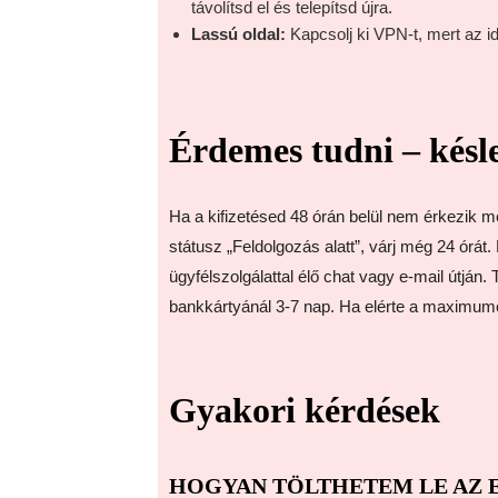
távolítsd el és telepítsd újra.
Lassú oldal:
Kapcsolj ki VPN-t, mert az id
Érdemes tudni – késlel
Ha a kifizetésed 48 órán belül nem érkezik meg
státusz „Feldolgozás alatt”, várj még 24 órát.
ügyfélszolgálattal élő chat vagy e-mail útján.
bankkártyánál 3-7 nap. Ha elérte a maximumot
Gyakori kérdések
HOGYAN TÖLTHETEM LE AZ 