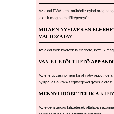
Az oldal PWA-ként működik: nyisd meg böngés
jelenik meg a kezdőképernyőn.
MILYEN NYELVEKEN ELÉRHE
VÁLTOZATA?
Az oldal több nyelven is elérhető, köztük mag
VAN-E LETÖLTHETŐ APP AND
Az energycasino nem kínál natív appot, de a 
nyújtja, és a PWA segítségével gyors elérést b
MENNYI IDŐBE TELIK A KIFI
Az e-pénztárcás kifizetések általában azonn