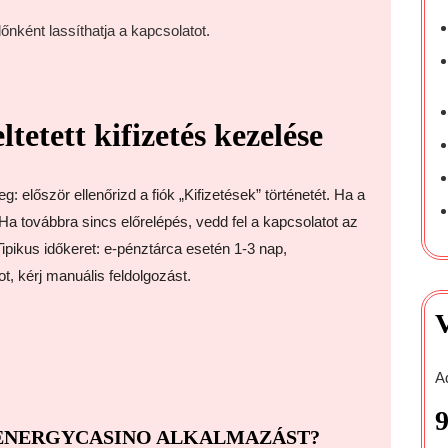
őnként lassíthatja a kapcsolatot.
tetett kifizetés kezelése
: először ellenőrizd a fiók „Kifizetések” történetét. Ha a
 Ha továbbra sincs előrelépés, vedd fel a kapcsolatot az
 Tipikus időkeret: e-pénztárca esetén 1-3 nap,
, kérj manuális feldolgozást.
V
A
ENERGYCASINO ALKALMAZÁST?