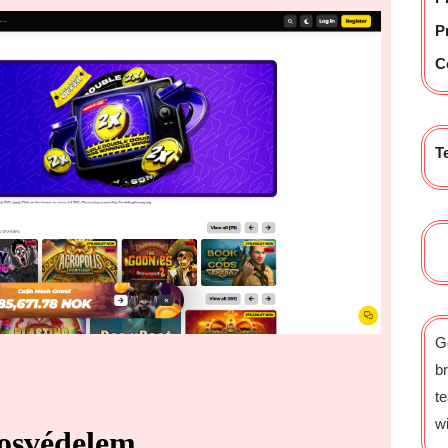
P
C
T
Ge
b
te
wi
kosvédelem