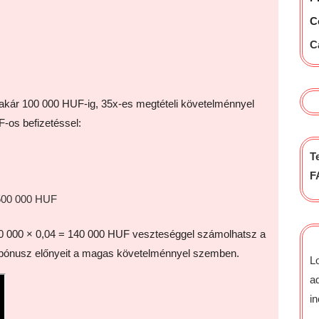
C
C
kár 100 000 HUF-ig, 35x-es megtételi követelménnyel
-os befizetéssel:
T
F
 500 000 HUF
00 000 × 0,04 = 140 000 HUF veszteséggel számolhatsz a
ll a bónusz előnyeit a magas követelménnyel szemben.
L
ad
in