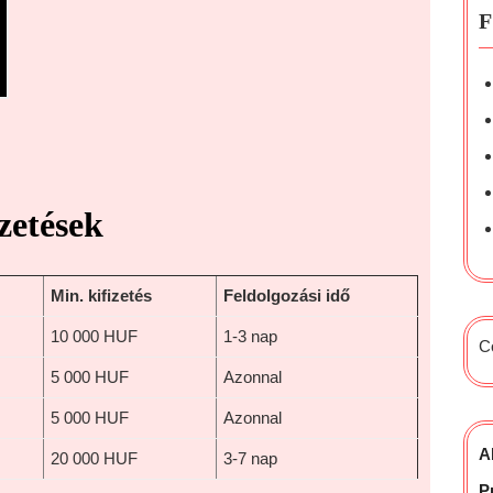
zetések
Min. kifizetés
Feldolgozási idő
10 000 HUF
1-3 nap
C
5 000 HUF
Azonnal
5 000 HUF
Azonnal
A
20 000 HUF
3-7 nap
P