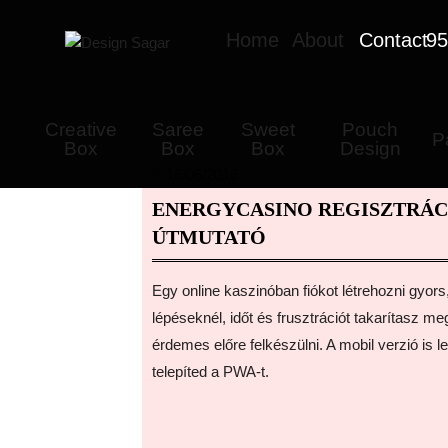
Home
About
Contact
9
Creative
Saree
Sweet
Pouch
P
Box
Box
Box
Design
16/06/2016
ENERGYCASINO REGISZTRÁCI
ÚTMUTATÓ
Egy online kaszinóban fiókot létrehozni gyor
lépéseknél, időt és frusztrációt takarítasz 
érdemes előre felkészülni. A mobil verzió is le
telepíted a PWA-t.