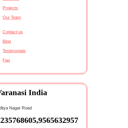
Projects
Our Team
Contact us
Blog
Testimonials
Faq
aranasi India
ditya Nagar Road
9235768605,9565632957