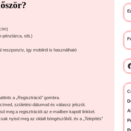
lőször?
E
cím)
-pénztárca, stb.)
F
reszponzív, így mobilról is használható
C
kattints a „Regisztráció” gombra.
D
 címed, születési dátumod és válassz jelszót.
A
sd meg a regisztrációt az e-mailben kapott linkkel.
csak nyisd meg az oldalt böngészőből, és a „Telepítés”
P
P