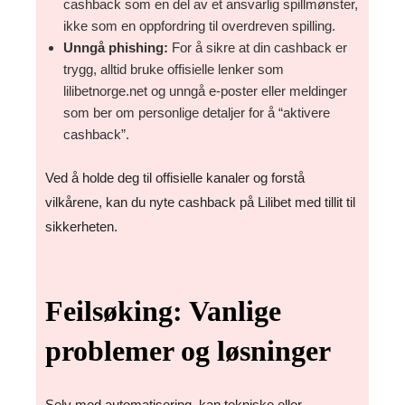
cashback som en del av et ansvarlig spillmønster,
ikke som en oppfordring til overdreven spilling.
Unngå phishing:
For å sikre at din cashback er
trygg, alltid bruke offisielle lenker som
lilibetnorge.net og unngå e-poster eller meldinger
som ber om personlige detaljer for å “aktivere
cashback”.
Ved å holde deg til offisielle kanaler og forstå
vilkårene, kan du nyte cashback på Lilibet med tillit til
sikkerheten.
Feilsøking: Vanlige
problemer og løsninger
Selv med automatisering, kan tekniske eller