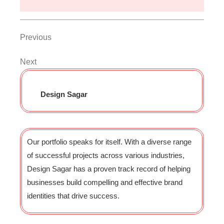
Previous
Next
Design Sagar
Our portfolio speaks for itself. With a diverse range
of successful projects across various industries,
Design Sagar has a proven track record of helping
businesses build compelling and effective brand
identities that drive success.