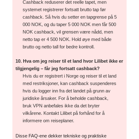
Cashback reduserer det reelle tapet, men
systemet registrerer fortsatt brutto tap før
cashback. Så hvis du setter en tapgrense på 5
000 NOK, og du taper 5 000 NOK men får 500
NOK cashback, vil grensen være nådd, men
netto tap er 4 500 NOK. Hold øye med både
brutto og netto tall for bedre kontroll.
10. Hva om jeg reiser til et land hvor Lilibet ikke er
tilgjengelig – får jeg fortsatt cashback?
Hvis du er registrert i Norge og reiser til et land
med restriksjoner, kan cashback suspenderes
hvis du logger inn fra det landet på grunn av
juridiske årsaker. For å beholde cashback,
bruk VPN anbefales ikke da det bryter
vilkårene. Kontakt Lilibet på forhånd for å
informere om reiseplaner.
Disse FAQ-ene dekker tekniske og praktiske