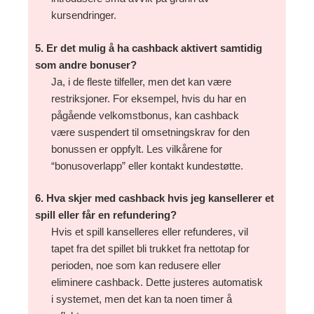
kursendringer.
5. Er det mulig å ha cashback aktivert samtidig
som andre bonuser?
Ja, i de fleste tilfeller, men det kan være
restriksjoner. For eksempel, hvis du har en
pågående velkomstbonus, kan cashback
være suspendert til omsetningskrav for den
bonussen er oppfylt. Les vilkårene for
“bonusoverlapp” eller kontakt kundestøtte.
6. Hva skjer med cashback hvis jeg kansellerer et
spill eller får en refundering?
Hvis et spill kanselleres eller refunderes, vil
tapet fra det spillet bli trukket fra nettotap for
perioden, noe som kan redusere eller
eliminere cashback. Dette justeres automatisk
i systemet, men det kan ta noen timer å