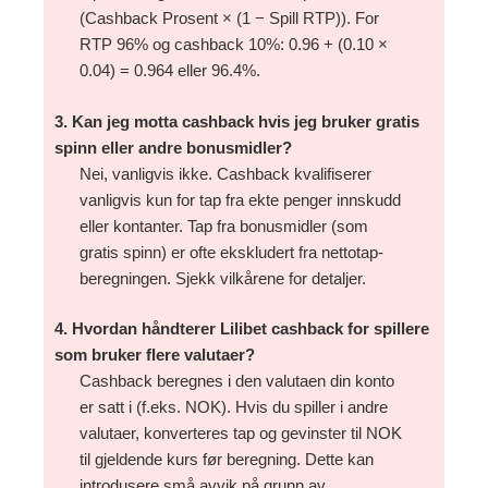
(Cashback Prosent × (1 − Spill RTP)). For
RTP 96% og cashback 10%: 0.96 + (0.10 ×
0.04) = 0.964 eller 96.4%.
3. Kan jeg motta cashback hvis jeg bruker gratis
spinn eller andre bonusmidler?
Nei, vanligvis ikke. Cashback kvalifiserer
vanligvis kun for tap fra ekte penger innskudd
eller kontanter. Tap fra bonusmidler (som
gratis spinn) er ofte ekskludert fra nettotap-
beregningen. Sjekk vilkårene for detaljer.
4. Hvordan håndterer Lilibet cashback for spillere
som bruker flere valutaer?
Cashback beregnes i den valutaen din konto
er satt i (f.eks. NOK). Hvis du spiller i andre
valutaer, konverteres tap og gevinster til NOK
til gjeldende kurs før beregning. Dette kan
introdusere små avvik på grunn av