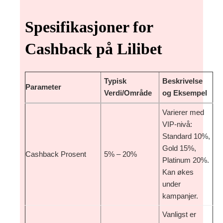
Spesifikasjoner for
Cashback på Lilibet
Typisk
Beskrivelse
Parameter
Verdi/Område
og Eksempel
Varierer med
VIP-nivå:
Standard 10%,
Gold 15%,
Cashback Prosent
5% – 20%
Platinum 20%.
Kan økes
under
kampanjer.
Vanligst er