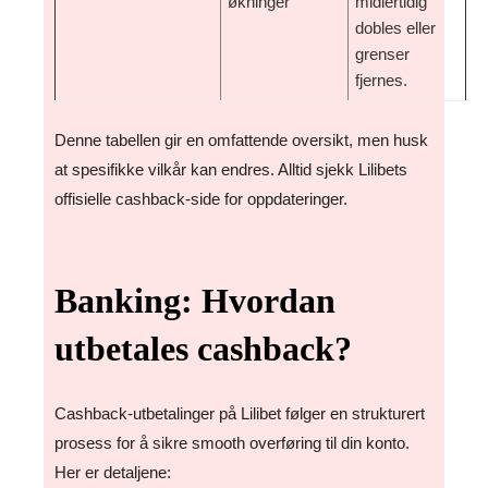
økninger
midlertidig
dobles eller
grenser
fjernes.
Denne tabellen gir en omfattende oversikt, men husk
at spesifikke vilkår kan endres. Alltid sjekk Lilibets
offisielle cashback-side for oppdateringer.
Banking: Hvordan
utbetales cashback?
Cashback-utbetalinger på Lilibet følger en strukturert
prosess for å sikre smooth overføring til din konto.
Her er detaljene: