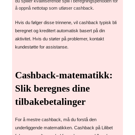
du spiller kvalifiserende spill i beregningsperioden for
å oppnå nettotap som utløser cashback.
Hvis du følger disse trinnene, vil cashback typisk bli
beregnet og kreditert automatisk basert på din
aktivitet. Hvis du støter på problemer, kontakt
kundestøtte for assistanse.
Cashback-matematikk:
Slik beregnes dine
tilbakebetalinger
For å mestre cashback, må du forstå den
underliggende matematikken. Cashback på Lilibet