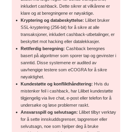
inkludert cashback. Dette sikrer at vilkårene er
klare og at beregningene er nøyaktige.
Kryptering og databeskyttelse:
Lilibet bruker
SSL-kryptering (256-bit) for å sikre at alle
transaksjoner, inkludert cashback-utbetalinger, er
beskyttet mot hacking eller datalekkasjer.
Rettferdig beregning:
Cashback beregnes
basert på algoritmer som sporer tap og gevinster i
sanntid. Disse systemene er audited av
uavhengige testere som eCOGRA for å sikre
nøyaktighet.
Kundestøtte og konflikthåndtering:
Hvis du
mistenker feil i cashback, har Lilibet kundestøtte
tilgjengelig via live chat, e-post eller telefon for å
undersøke og løse problemer raskt.
Ansvarsspill og selvutsagn:
Lilibet tilbyr verktøy
for å sette innskuddsgrenser, tapgrenser eller
selvutsagn, noe som hjelper deg å bruke