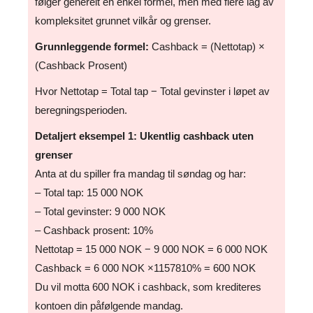
følger generelt en enkel formel, men med flere lag av
kompleksitet grunnet vilkår og grenser.
Grunnleggende formel:
Cashback = (Nettotap) ×
(Cashback Prosent)
Hvor Nettotap = Total tap − Total gevinster i løpet av
beregningsperioden.
Detaljert eksempel 1: Ukentlig cashback uten
grenser
Anta at du spiller fra mandag til søndag og har:
– Total tap: 15 000 NOK
– Total gevinster: 9 000 NOK
– Cashback prosent: 10%
Nettotap = 15 000 NOK − 9 000 NOK = 6 000 NOK
Cashback = 6 000 NOK ×1157810% = 600 NOK
Du vil motta 600 NOK i cashback, som krediteres
kontoen din påfølgende mandag.