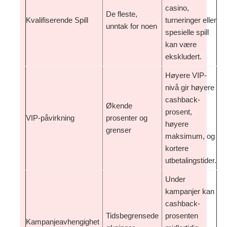
casino,
De fleste,
Kvalifiserende Spill
turneringer eller
unntak for noen
spesielle spill
kan være
ekskludert.
Høyere VIP-
nivå gir høyere
cashback-
Økende
prosent,
VIP-påvirkning
prosenter og
høyere
grenser
maksimum, og
kortere
utbetalingstider.
Under
kampanjer kan
cashback-
Tidsbegrensede
prosenten
Kampanjeavhengighet