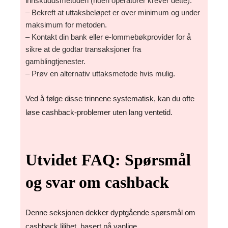
innskuddsmetoden (noen operatorer krever dette).
– Bekreft at uttaksbeløpet er over minimum og under
maksimum for metoden.
– Kontakt din bank eller e-lommebøkprovider for å
sikre at de godtar transaksjoner fra
gamblingtjenester.
– Prøv en alternativ uttaksmetode hvis mulig.
Ved å følge disse trinnene systematisk, kan du ofte
løse cashback-problemer uten lang ventetid.
Utvidet FAQ: Spørsmål
og svar om cashback
Denne seksjonen dekker dyptgående spørsmål om
cashback lilibet, basert på vanlige