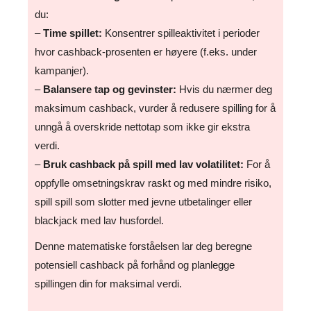
du:
–
Time spillet:
Konsentrer spilleaktivitet i perioder
hvor cashback-prosenten er høyere (f.eks. under
kampanjer).
–
Balansere tap og gevinster:
Hvis du nærmer deg
maksimum cashback, vurder å redusere spilling for å
unngå å overskride nettotap som ikke gir ekstra
verdi.
–
Bruk cashback på spill med lav volatilitet:
For å
oppfylle omsetningskrav raskt og med mindre risiko,
spill spill som slotter med jevne utbetalinger eller
blackjack med lav husfordel.
Denne matematiske forståelsen lar deg beregne
potensiell cashback på forhånd og planlegge
spillingen din for maksimal verdi.