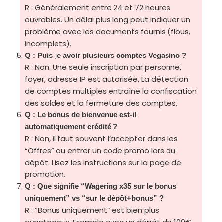
R : Généralement entre 24 et 72 heures
ouvrables. Un délai plus long peut indiquer un
problème avec les documents fournis (flous,
incomplets).
Q : Puis-je avoir plusieurs comptes Vegasino ?
R : Non. Une seule inscription par personne,
foyer, adresse IP est autorisée. La détection
de comptes multiples entraîne la confiscation
des soldes et la fermeture des comptes.
Q : Le bonus de bienvenue est-il
automatiquement crédité ?
R : Non, il faut souvent l’accepter dans les
“Offres” ou entrer un code promo lors du
dépôt. Lisez les instructions sur la page de
promotion.
Q : Que signifie “Wagering x35 sur le bonus
uniquement” vs “sur le dépôt+bonus” ?
R : “Bonus uniquement” est bien plus
avantageux. Exemple avec un dépôt de 100€