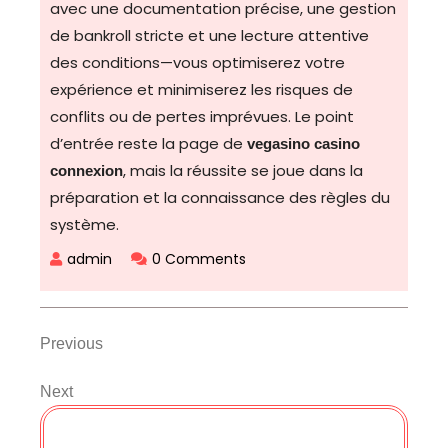
avec une documentation précise, une gestion
de bankroll stricte et une lecture attentive
des conditions—vous optimiserez votre
expérience et minimiserez les risques de
conflits ou de pertes imprévues. Le point
d’entrée reste la page de
vegasino casino
, mais la réussite se joue dans la
connexion
préparation et la connaissance des règles du
système.
admin
0 Comments
Previous
Next