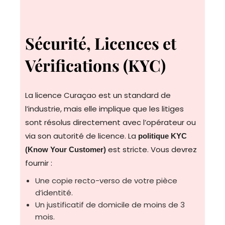
Sécurité, Licences et
Vérifications (KYC)
La licence Curaçao est un standard de
l’industrie, mais elle implique que les litiges
sont résolus directement avec l’opérateur ou
via son autorité de licence. La
politique KYC
est stricte. Vous devrez
(Know Your Customer)
fournir :
Une copie recto-verso de votre pièce
d’identité.
Un justificatif de domicile de moins de 3
mois.