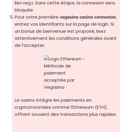
lien reçu. Sans cette étape, la connexion sera
bloquée.
Pour votre première
,
vegasino casino connexion
entrez vos identifiants sur la page de login. Si
un bonus de bienvenue est proposé, lisez
attentivement les conditions générales avant
de l’accepter.
Le casino intègre les paiements en
cryptomonnaies comme l’Ethereum (ETH),
offrant souvent des transactions plus rapides.