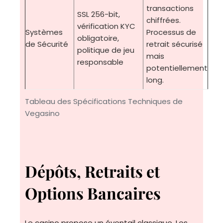
transactions
SSL 256-bit,
chiffrées.
vérification KYC
Systèmes
Processus de
obligatoire,
de Sécurité
retrait sécurisé
politique de jeu
mais
responsable
potentiellement
long.
Tableau des Spécifications Techniques de
Vegasino
Dépôts, Retraits et
Options Bancaires
Le casino propose un éventail classique. Les