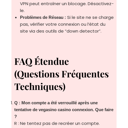
VPN peut entraîner un blocage. Désactivez-
le.
Si le site ne se charge
Problèmes de Réseau :
pas, vérifier votre connexion ou l’état du
site via des outils de “down detector”.
FAQ Étendue
(Questions Fréquentes
Techniques)
Q : Mon compte a été verrouillé après une
tentative de
vegasino casino connexion
. Que faire
?
R : Ne tentez pas de recréer un compte.