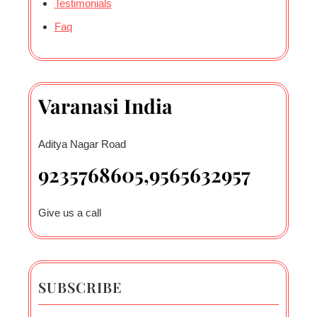
Testimonials
Faq
Varanasi India
Aditya Nagar Road
9235768605,9565632957
Give us a call
SUBSCRIBE