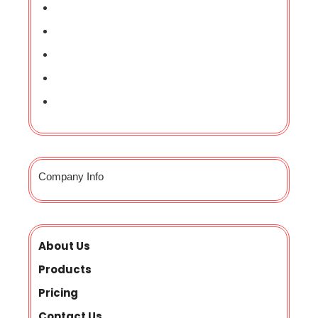
Company Info
About Us
Products
Pricing
Contact Us