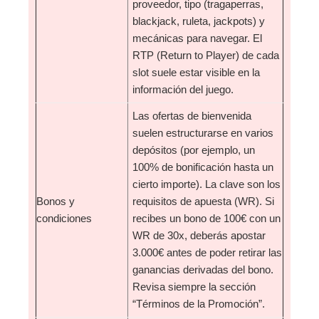
proveedor, tipo (tragaperras,
blackjack, ruleta, jackpots) y
mecánicas para navegar. El
RTP (Return to Player) de cada
slot suele estar visible en la
información del juego.
Las ofertas de bienvenida
suelen estructurarse en varios
depósitos (por ejemplo, un
100% de bonificación hasta un
cierto importe). La clave son los
Bonos y
requisitos de apuesta (WR). Si
condiciones
recibes un bono de 100€ con un
WR de 30x, deberás apostar
3.000€ antes de poder retirar las
ganancias derivadas del bono.
Revisa siempre la sección
“Términos de la Promoción”.