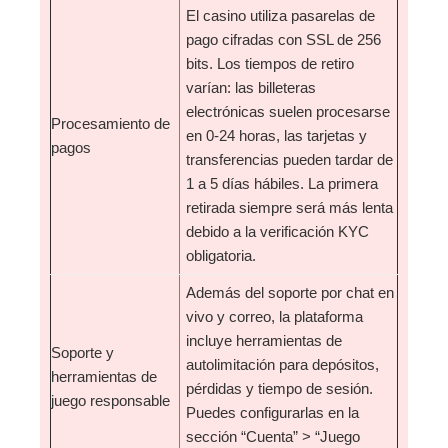
El casino utiliza pasarelas de
pago cifradas con SSL de 256
bits. Los tiempos de retiro
varían: las billeteras
electrónicas suelen procesarse
Procesamiento de
en 0-24 horas, las tarjetas y
pagos
transferencias pueden tardar de
1 a 5 días hábiles. La primera
retirada siempre será más lenta
debido a la verificación KYC
obligatoria.
Además del soporte por chat en
vivo y correo, la plataforma
incluye herramientas de
Soporte y
autolimitación para depósitos,
herramientas de
pérdidas y tiempo de sesión.
juego responsable
Puedes configurarlas en la
sección “Cuenta” > “Juego