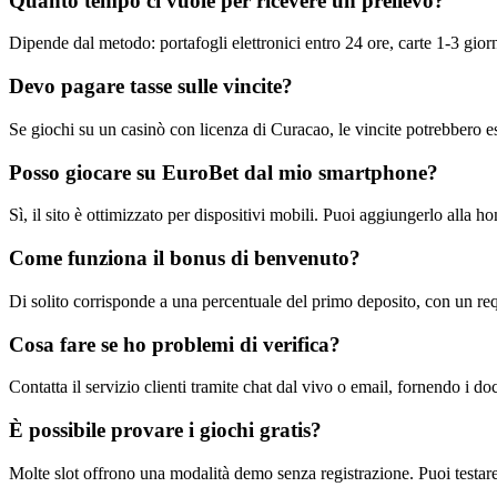
Quanto tempo ci vuole per ricevere un prelievo?
Dipende dal metodo: portafogli elettronici entro 24 ore, carte 1-3 giorn
Devo pagare tasse sulle vincite?
Se giochi su un casinò con licenza di Curacao, le vincite potrebbero esse
Posso giocare su EuroBet dal mio smartphone?
Sì, il sito è ottimizzato per dispositivi mobili. Puoi aggiungerlo all
Come funziona il bonus di benvenuto?
Di solito corrisponde a una percentuale del primo deposito, con un requ
Cosa fare se ho problemi di verifica?
Contatta il servizio clienti tramite chat dal vivo o email, fornendo i do
È possibile provare i giochi gratis?
Molte slot offrono una modalità demo senza registrazione. Puoi testare 