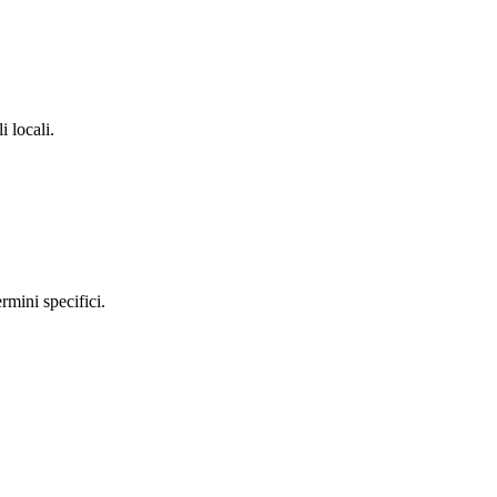
i locali.
rmini specifici.