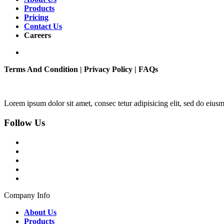
Products
Pricing
Contact Us
Careers
Terms And Condition | Privacy Policy | FAQs
Lorem ipsum dolor sit amet, consec tetur adipisicing elit, sed do eius
Follow Us
Company Info
About Us
Products