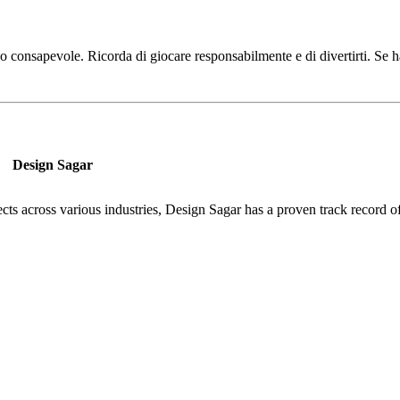
o consapevole. Ricorda di giocare responsabilmente e di divertirti. Se h
Design Sagar
jects across various industries, Design Sagar has a proven track record o