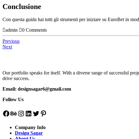
Conclusione
Con questa guida hai tutti gli strumenti per iniziare su EuroBet in mod
admin
0 Comments
Previous
Next
Our portfolio speaks for itself. With a diverse range of successful pro
drive success.
Email: designsagar6@gmail.com
Follow Us
Company Info
Design Sagar
About Us