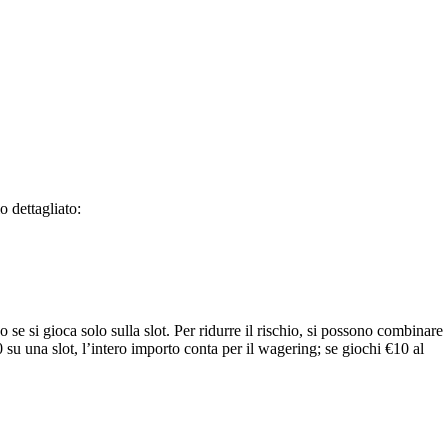
o dettagliato:
 se si gioca solo sulla slot. Per ridurre il rischio, si possono combinare
u una slot, l’intero importo conta per il wagering; se giochi €10 al