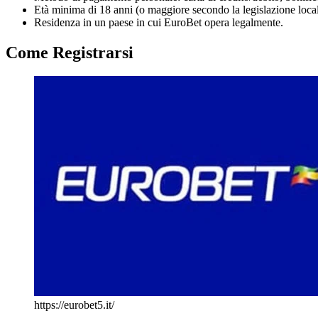
Età minima di 18 anni (o maggiore secondo la legislazione local
Residenza in un paese in cui EuroBet opera legalmente.
Come Registrarsi
https://eurobet5.it/