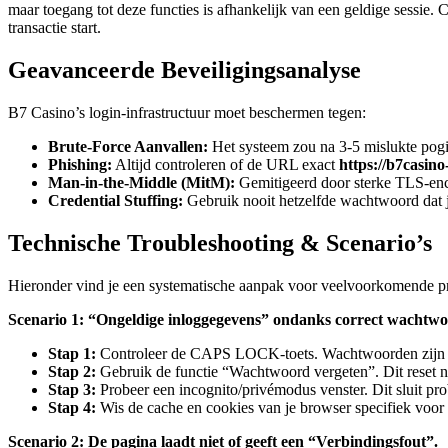
maar toegang tot deze functies is afhankelijk van een geldige sessie
transactie start.
Geavanceerde Beveiligingsanalyse
B7 Casino’s login-infrastructuur moet beschermen tegen:
Brute-Force Aanvallen:
Het systeem zou na 3-5 mislukte pog
Phishing:
Altijd controleren of de URL exact
https://b7casino
Man-in-the-Middle (MitM):
Gemitigeerd door sterke TLS-encr
Credential Stuffing:
Gebruik nooit hetzelfde wachtwoord dat j
Technische Troubleshooting & Scenario’s
Hieronder vind je een systematische aanpak voor veelvoorkomende 
Scenario 1: “Ongeldige inloggegevens” ondanks correct wachtwo
Stap 1:
Controleer de CAPS LOCK-toets. Wachtwoorden zijn h
Stap 2:
Gebruik de functie “Wachtwoord vergeten”. Dit reset nie
Stap 3:
Probeer een incognito/privémodus venster. Dit sluit pro
Stap 4:
Wis de cache en cookies van je browser specifiek voor
Scenario 2: De pagina laadt niet of geeft een “Verbindingsfout”.