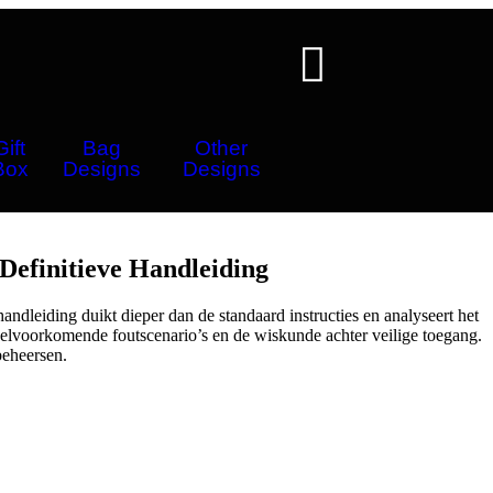
Gift
Bag
Other
Box
Designs
Designs
Definitieve Handleiding
andleiding duikt dieper dan de standaard instructies en analyseert het
eelvoorkomende foutscenario’s en de wiskunde achter veilige toegang.
beheersen.