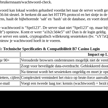
 gebruikersnaam/wachtwoord-check.
ord kan lokaal worden gehashed voordat het naar de server wordt gest
6-bit sleutel. Je herkent dit aan het HTTPS-protocol en het slotje in de
ns, haalt de bijbehorende ‘salt’ en ‘hash’ uit de database, en voert de
je wachtwoord is “Spel123”. De server slaat niet “Spel123” op, maar b
lt”) opnieuw. Komt er weer “a1b2c3d4e5” uit? Dan is de login geldig.
de server een uniek, cryptografisch willekeurig sessietoken (bv. “xY7zQ
opnieuw je wachtwoord hoeft in te voeren.
1: Technische Specificaties & Compatibiliteit B7 Casino Login
Impact op L
ge 90+
Verouderde browsers ondersteunen mogelijk niet de vereis
Zorgt voor beveiligde data-overdracht. Geblokkeerd door 
Na timeout wordt het sessietoken ongeldig en moet je op
tters, cijfers
Complexiteit vermindert het risico op brute-force aanvalle
 e-mail
Voegt een tweede laag toe: kennis (wachtwoord) + bezit (