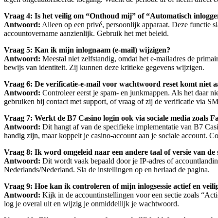
Vraag 4: Is het veilig om “Onthoud mij” of “Automatisch inlogg
Antwoord:
Alleen op een privé, persoonlijk apparaat. Deze functie s
accountovername aanzienlijk. Gebruik het met beleid.
Vraag 5: Kan ik mijn inlognaam (e-mail) wijzigen?
Antwoord:
Meestal niet zelfstandig, omdat het e-mailadres de primair
bewijs van identiteit. Zij kunnen deze kritieke gegevens wijzigen.
Vraag 6: De verificatie-e-mail voor wachtwoord reset komt niet 
Antwoord:
Controleer eerst je spam- en junkmappen. Als het daar niet
gebruiken bij contact met support, of vraag of zij de verificatie via 
Vraag 7: Werkt de B7 Casino login ook via sociale media zoals 
Antwoord:
Dit hangt af van de specifieke implementatie van B7 Cas
handig zijn, maar koppelt je casino-account aan je sociale account. Co
Vraag 8: Ik word omgeleid naar een andere taal of versie van de s
Antwoord:
Dit wordt vaak bepaald door je IP-adres of accountlandinst
Nederlands/Nederland. Sla de instellingen op en herlaad de pagina.
Vraag 9: Hoe kan ik controleren of mijn inlogsessie actief en veilig
Antwoord:
Kijk in de accountinstellingen voor een sectie zoals “Acti
log je overal uit en wijzig je onmiddellijk je wachtwoord.