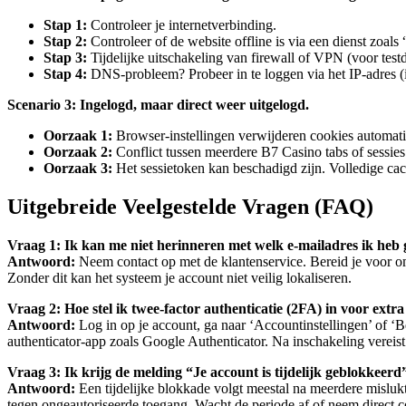
Stap 1:
Controleer je internetverbinding.
Stap 2:
Controleer of de website offline is via een dienst zoa
Stap 3:
Tijdelijke uitschakeling van firewall of VPN (voor test
Stap 4:
DNS-probleem? Probeer in te loggen via het IP-adres 
Scenario 3: Ingelogd, maar direct weer uitgelogd.
Oorzaak 1:
Browser-instellingen verwijderen cookies automatis
Oorzaak 2:
Conflict tussen meerdere B7 Casino tabs of sessies. 
Oorzaak 3:
Het sessietoken kan beschadigd zijn. Volledige cac
Uitgebreide Veelgestelde Vragen (FAQ)
Vraag 1: Ik kan me niet herinneren met welk e-mailadres ik heb 
Antwoord:
Neem contact op met de klantenservice. Bereid je voor om 
Zonder dit kan het systeem je account niet veilig lokaliseren.
Vraag 2: Hoe stel ik twee-factor authenticatie (2FA) in voor extra
Antwoord:
Log in op je account, ga naar ‘Accountinstellingen’ of ‘
authenticator-app zoals Google Authenticator. Na inschakeling vereis
Vraag 3: Ik krijg de melding “Je account is tijdelijk geblokkeer
Antwoord:
Een tijdelijke blokkade volgt meestal na meerdere mislukt
tegen ongeautoriseerde toegang. Wacht de periode af of neem direct c