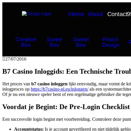
Home
About
Contact
9
Creative
Saree
Sweet
Pouch
Box
Box
Box
Design
27/07/2016
B7 Casino Inloggids: Een Technische Troub
Het proces van
b7 casino inloggen
lijkt eenvoudig, maar vormt de kri
inlogproces op
https://b7casino-nl.eu/inloggen/
als een systeemarchite
Of je nu een nieuwe speler bent of een regelmatige gebruiker die tege
Voordat je Begint: De Pre-Login Checklist
Een succesvolle login begint met voorbereiding. Controleer deze punt
Accountstatus:
Is je account geverifieerd en niet tijdelijk geb