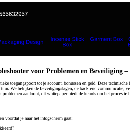
565632957
Incense Stick
Garment Box
Packaging Design
Box
leshooter voor Problemen en Beveiliging – 
tieke toegangspoort tot je account, bonussen en geld. Deze technische h
ctuur. We bekijken de beveiligingslagen, de back-end communicatie, v
n problemen aanloopt, dit whitepaper biedt de kennis om het proces te 
en voordat je naar het inlogscherm gaat:
lokkeerd?