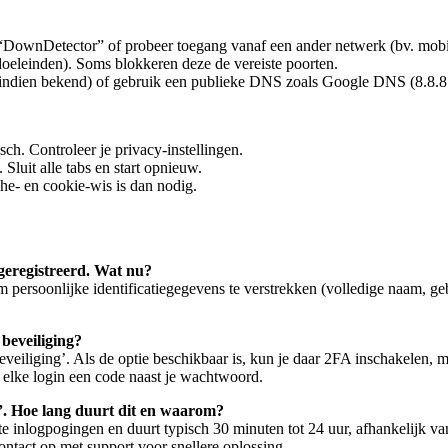
ls “DownDetector” of probeer toegang vanaf een ander netwerk (bv. mobi
doeleinden). Soms blokkeren deze de vereiste poorten.
(indien bekend) of gebruik een publieke DNS zoals Google DNS (8.8.8.
ch. Controleer je privacy-instellingen.
Sluit alle tabs en start opnieuw.
he- en cookie-wis is dan nodig.
geregistreerd. Wat nu?
persoonlijke identificatiegegevens te verstrekken (volledige naam, gebo
 beveiliging?
Beveiliging’. Als de optie beschikbaar is, kun je daar 2FA inschakele
t elke login een code naast je wachtwoord.
d”. Hoe lang duurt dit en waarom?
e inlogpogingen en duurt typisch 30 minuten tot 24 uur, afhankelijk van
ontact op met support voor snellere oplossing.