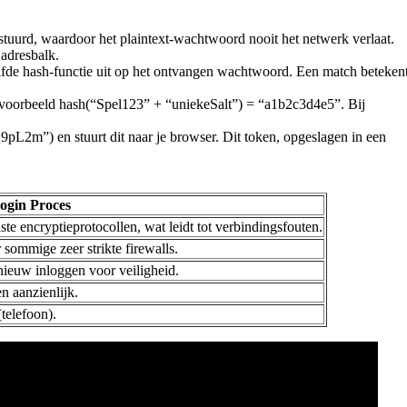
uurd, waardoor het plaintext-wachtwoord nooit het netwerk verlaat.
 adresbalk.
zelfde hash-functie uit op het ontvangen wachtwoord. Een match beteken
ijvoorbeeld hash(“Spel123” + “uniekeSalt”) = “a1b2c3d4e5”. Bij
9pL2m”) en stuurt dit naar je browser. Dit token, opgeslagen in een
ogin Proces
te encryptieprotocollen, wat leidt tot verbindingsfouten.
sommige zeer strikte firewalls.
nieuw inloggen voor veiligheid.
n aanzienlijk.
telefoon).