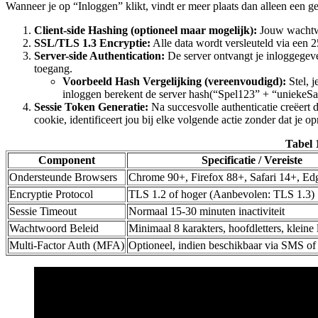
Wanneer je op “Inloggen” klikt, vindt er meer plaats dan alleen een
Client-side Hashing (optioneel maar mogelijk):
Jouw wachtwo
SSL/TLS 1.3 Encryptie:
Alle data wordt versleuteld via een 25
Server-side Authentication:
De server ontvangt je inloggegeve
toegang.
Voorbeeld Hash Vergelijking (vereenvoudigd):
Stel, 
inloggen berekent de server hash(“Spel123” + “uniekeSa
Sessie Token Generatie:
Na succesvolle authenticatie creëert 
cookie, identificeert jou bij elke volgende actie zonder dat je 
Tabel 
Component
Specificatie / Vereiste
Ondersteunde Browsers
Chrome 90+, Firefox 88+, Safari 14+, Ed
Encryptie Protocol
TLS 1.2 of hoger (Aanbevolen: TLS 1.3)
Sessie Timeout
Normaal 15-30 minuten inactiviteit
Wachtwoord Beleid
Minimaal 8 karakters, hoofdletters, kleine le
Multi-Factor Auth (MFA)
Optioneel, indien beschikbaar via SMS of