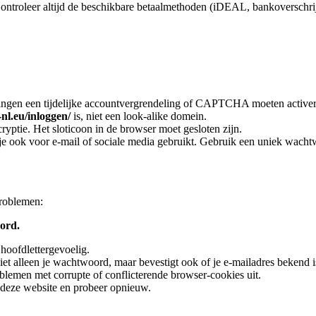
. Controleer altijd de beschikbare betaalmethoden (iDEAL, bankoverschri
ingen een tijdelijke accountvergrendeling of CAPTCHA moeten activer
-nl.eu/inloggen/
is, niet een look-alike domein.
yptie. Het sloticoon in de browser moet gesloten zijn.
e ook voor e-mail of sociale media gebruikt. Gebruik een uniek wacht
problemen:
ord.
oofdlettergevoelig.
t alleen je wachtwoord, maar bevestigt ook of je e-mailadres bekend is
blemen met corrupte of conflicterende browser-cookies uit.
 deze website en probeer opnieuw.