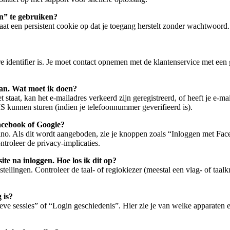
en” te gebruiken?
laat een persistent cookie op dat je toegang herstelt zonder wachtwoord
e identifier is. Je moet contact opnemen met de klantenservice met een 
aan. Wat moet ik doen?
 staat, kan het e-mailadres verkeerd zijn geregistreerd, of heeft je e-m
SMS kunnen sturen (indien je telefoonnummer geverifieerd is).
Facebook of Google?
ino. Als dit wordt aangeboden, zie je knoppen zoals “Inloggen met Fa
ntroleer de privacy-implicaties.
ite na inloggen. Hoe los ik dit op?
ellingen. Controleer de taal- of regiokiezer (meestal een vlag- of taal
 is?
eve sessies” of “Login geschiedenis”. Hier zie je van welke apparaten en