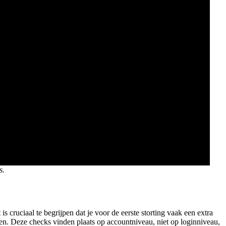
s.
s cruciaal te begrijpen dat je voor de eerste storting vaak een extra
n. Deze checks vinden plaats op accountniveau, niet op loginniveau,