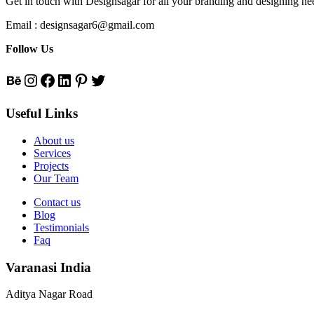
Get in touch with Designsagar for all your branding and designing nee
Email : designsagar6@gmail.com
Follow Us
Useful Links
About us
Services
Projects
Our Team
Contact us
Blog
Testimonials
Faq
Varanasi India
Aditya Nagar Road