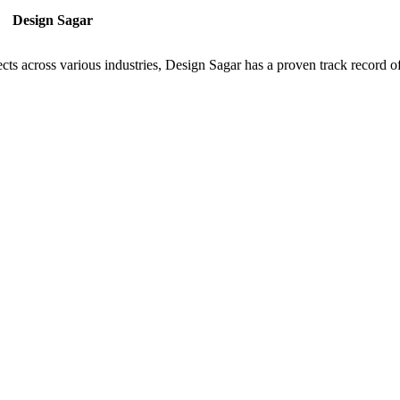
Design Sagar
jects across various industries, Design Sagar has a proven track record o