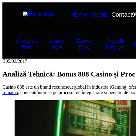
Home
About
Contact
9
Creative
Saree
Sweet
Pouch
Box
Box
Box
Design
05/03/2017
Analiză Tehnică: Bonus 888 Casino și Proc
Casino 888 este un brand recunoscut global în industria iGaming, oferi
romania
, concentrându-se pe procesul de înregistrare și beneficiile bo