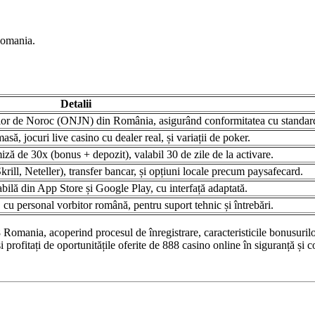
Romania.
Detalii
lor de Noroc (ONJN) din România, asigurând conformitatea cu standard
asă, jocuri live casino cu dealer real, și variații de poker.
 de 30x (bonus + depozit), valabil 30 de zile de la activare.
rill, Neteller), transfer bancar, și opțiuni locale precum paysafecard.
bilă din App Store și Google Play, cu interfață adaptată.
, cu personal vorbitor română, pentru suport tehnic și întrebări.
Romania, acoperind procesul de înregistrare, caracteristicile bonusurilor,
și profitați de oportunitățile oferite de 888 casino online în siguranță și c