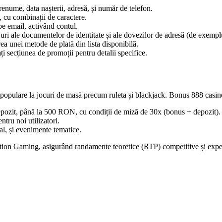
enume, data nașterii, adresă, și număr de telefon.
, cu combinații de caractere.
 pe email, activând contul.
 ale documentelor de identitate și ale dovezilor de adresă (de exemplu,
rea unei metode de plată din lista disponibilă.
ți secțiunea de promoții pentru detalii specifice.
populare la jocuri de masă precum ruleta și blackjack. Bonus 888 casino i
ozit, până la 500 RON, cu condiții de miză de 30x (bonus + depozit).
ntru noi utilizatori.
l, și evenimente tematice.
lution Gaming, asigurând randamente teoretice (RTP) competitive și expe