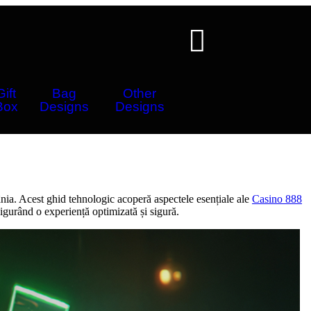
Gift
Bag
Other
Box
Designs
Designs
ânia. Acest ghid tehnologic acoperă aspectele esențiale ale
Casino 888
igurând o experiență optimizată și sigură.