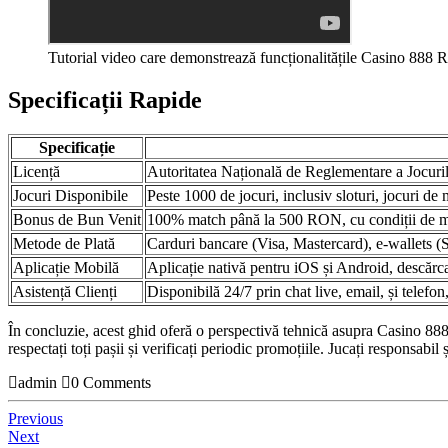
Tutorial video care demonstrează funcționalitățile Casino 888 
Specificații Rapide
Specificație
Licență
Autoritatea Națională de Reglementare a Jocuri
Jocuri Disponibile
Peste 1000 de jocuri, inclusiv sloturi, jocuri de m
Bonus de Bun Venit
100% match până la 500 RON, cu condiții de miză
Metode de Plată
Carduri bancare (Visa, Mastercard), e-wallets (Sk
Aplicație Mobilă
Aplicație nativă pentru iOS și Android, descărca
Asistență Clienți
Disponibilă 24/7 prin chat live, email, și telefon
În concluzie, acest ghid oferă o perspectivă tehnică asupra Casino 888 
respectați toți pașii și verificați periodic promoțiile. Jucați responsabil 
admin
0 Comments
Previous
Next