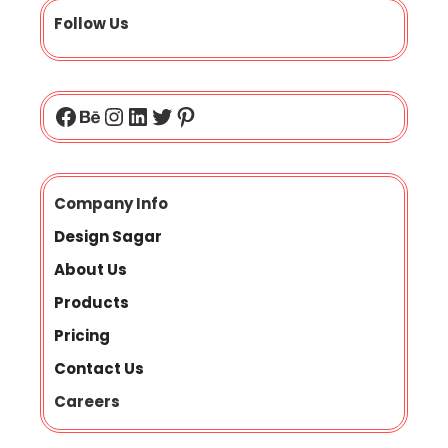
Follow Us
Company Info
Design Sagar
About Us
Products
Pricing
Contact Us
Careers