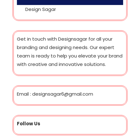
Design Sagar
Get in touch with Designsagar for all your
branding and designing needs. Our expert
team is ready to help you elevate your brand
with creative and innovative solutions.
Email : designsagar6@gmail.com
Follow Us