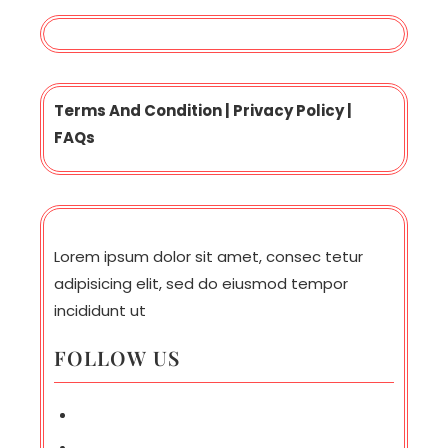
Terms And Condition | Privacy Policy |
FAQs
Lorem ipsum dolor sit amet, consec tetur
adipisicing elit, sed do eiusmod tempor
incididunt ut
FOLLOW US