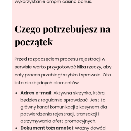
wykorzystanie ampm casino bonus.
Czego potrzebujesz na
początek
Przed rozpoczęciem procesu rejestracji w
serwisie warto przygotować kilka rzeczy, aby
cały proces przebiegł szybko i sprawnie. Oto
lista niezbędnych elementów:
Adres e-mail
: Aktywna skrzynka, którą
będziesz regularnie sprawdzać. Jest to
główny kanał komunikacji z kasynem dla
potwierdzenia rejestracji, transakcji i
otrzymywania ofert promocyjnych.
Dokument tożsamości
: Ważny dowód