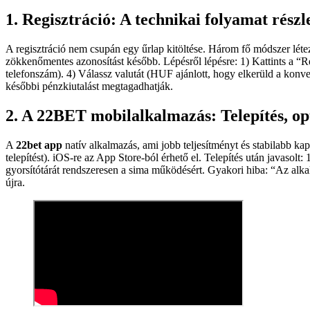
1. Regisztráció: A technikai folyamat részl
A regisztráció nem csupán egy űrlap kitöltése. Három fő módszer létez
zökkenőmentes azonosítást később. Lépésről lépésre: 1) Kattints a “Re
telefonszám). 4) Válassz valutát (HUF ajánlott, hogy elkerüld a konver
későbbi pénzkiutalást megtagadhatják.
2. A 22BET mobilalkalmazás: Telepítés, op
A
22bet app
natív alkalmazás, ami jobb teljesítményt és stabilabb kap
telepítést). iOS-re az App Store-ból érhető el. Telepítés után javasolt
gyorsítótárát rendszeresen a sima működésért. Gyakori hiba: “Az alka
újra.