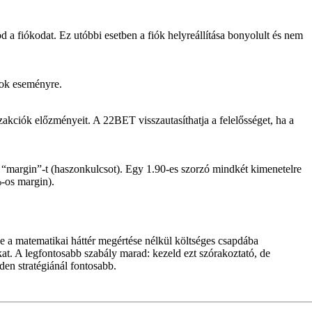
d a fiókodat. Ez utóbbi esetben a fiók helyreállítása bonyolult és nem
 sok eseményre.
zakciók előzményeit. A 22BET visszautasíthatja a felelősséget, ha a
 “margin”-t (haszonkulcsot). Egy 1.90-es szorzó mindkét kimenetelre
-os margin).
 a matematikai háttér megértése nélkül költséges csapdába
kat. A legfontosabb szabály marad: kezeld ezt szórakoztató, de
den stratégiánál fontosabb.