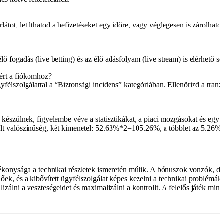
tot, letilthatod a befizetéseket egy időre, vagy véglegesen is zárolhato
élő fogadás (live betting) és az élő adásfolyam (live stream) is elérhető
fért a fiókomhoz?
yfélszolgálattal a “Biztonsági incidens” kategóriában. Ellenőrizd a tran
észülnek, figyelembe véve a statisztikákat, a piaci mozgásokat és egy
lt valószínűség, két kimenetel: 52.63%*2=105.26%, a többlet az 5.26%
onysága a technikai részletek ismeretén múlik. A bónuszok vonzók, de
őek, és a kibővített ügyfélszolgálat képes kezelni a technikai problémá
zálni a veszteségeidet és maximalizálni a kontrollt. A felelős játék min