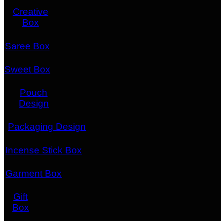
Creative
Box
Saree Box
Sweet Box
Pouch
Design
Packaging Design
Incense Stick Box
Garment Box
Gift
Box