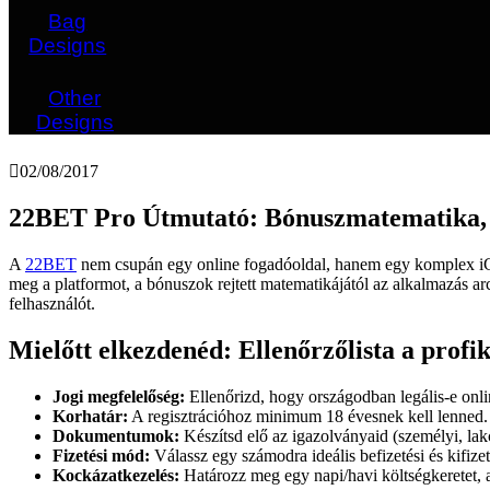
Bag
Designs
Other
Designs
02/08/2017
22BET Pro Útmutató: Bónuszmatematika, A
A
22BET
nem csupán egy online fogadóoldal, hanem egy komplex iGam
meg a platformot, a bónuszok rejtett matematikájától az alkalmazás a
felhasználót.
Mielőtt elkezdenéd: Ellenőrzőlista a profik
Jogi megfelelőség:
Ellenőrizd, hogy országodban legális-e onli
Korhatár:
A regisztrációhoz minimum 18 évesnek kell lenned.
Dokumentumok:
Készítsd elő az igazolványaid (személyi, lak
Fizetési mód:
Válassz egy számodra ideális befizetési és kifize
Kockázatkezelés:
Határozz meg egy napi/havi költségkeretet, 