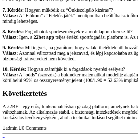
7. Kérdés:
Hogyan működik az “Önkiszolgáló kizárás”?
Válasz:
A “Fiókom” / “Felelős játék” menüpontban beállíthatsz időkorlá
mindig lehetséges.
8. Kérdés:
Fogadhatok sporteseményekre a mobilappon keresztül?
Válasz:
Igen, a
22bet app
teljes értékű sportfogadási platform is. Az 
9. Kérdés:
Mit tegyek, ha gyanítom, hogy valaki illetéktelenül hozzá
Válasz:
Azonnal változtasd meg a jelszavad, és lépj kapcsolatba az üg
biztonsági irányelveket nem követted.
10. Kérdés:
Hogyan számítják ki a fogadások nyerési esélyeit?
Válasz:
A “odds” (szorzók) a bukméker matematikai modellje alapján k
körülbelül 95%-os össznyereményt jelent (100/1.90 = 52.63% impliká
Következtetés
A 22BET egy erős, funkcionalitásban gazdag platform, amelynek haték
változhatnak. Az alkalmazás stabil, a biztonsági intézkedések megfelel
kockázatos tevékenységként, ahol a technikai tudásod segíthet minimali
admin
0 Comments