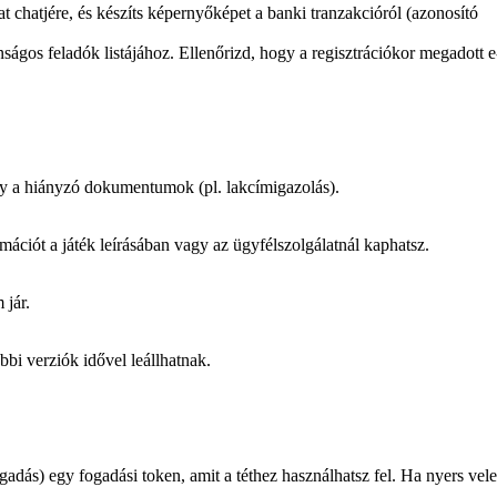
at chatjére, és készíts képernyőképet a banki tranzakcióról (azonosító
gos feladók listájához. Ellenőrizd, hogy a regisztrációkor megadott e
gy a hiányzó dokumentumok (pl. lakcímigazolás).
mációt a játék leírásában vagy az ügyfélszolgálatnál kaphatsz.
 jár.
ebbi verziók idővel leállhatnak.
adás) egy fogadási token, amit a téthez használhatsz fel. Ha nyers vele