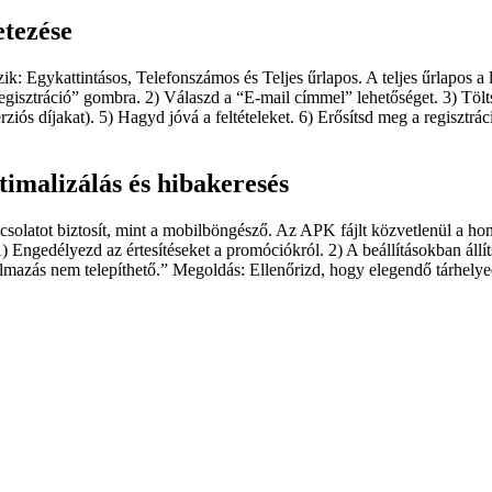
etezése
ik: Egykattintásos, Telefonszámos és Teljes űrlapos. A teljes űrlapos a
gisztráció” gombra. 2) Válaszd a “E-mail címmel” lehetőséget. 3) Tölts
ziós díjakat). 5) Hagyd jóvá a feltételeket. 6) Erősítsd meg a regisztr
timalizálás és hibakeresés
csolatot biztosít, mint a mobilböngésző. Az APK fájlt közvetlenül a hon
: 1) Engedélyezd az értesítéseket a promóciókról. 2) A beállításokban ál
lmazás nem telepíthető.” Megoldás: Ellenőrizd, hogy elegendő tárhelyed