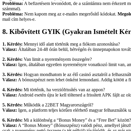
Probléma:
A befizetésem levonódott, de a számlámra nem érkezett 
számmal).
Probléma:
Nem kapom meg az e-mailes megerősítő kódokat.
Megol
mail cím helyes-e.
8. Kibővített GYIK (Gyakran Ismételt Kér
1. Kérdés:
Mennyi idő alatt történik meg a fiókom azonosítása?
Válasz:
Általában 24-48 órán belül, hétvégén és ünnepnapokon tovább
2. Kérdés:
Van limit a nyereményem összegére?
Válasz:
Igen, általában egyetlen nyereményre vonatkozó limit van, amel
3. Kérdés:
Hogyan mondhatom le az élő casinó asztalról a felhasznál
Válasz:
A bónuszpénzt nem lehet önként lemondani. Addig kötött a fi
4. Kérdés:
Mi történik, ha verziófrissítés van az appon?
Válasz:
Android esetén újra le kell töltened a frissített APK fájlt az o
5. Kérdés:
Működik a 22BET Magyarországról?
Válasz:
Igen, a platform teljes körűen elérhető magyar felhasználók s
6. Kérdés:
Mi a különbség a “Bonus Money” és a “Free Bet” között?
Válasz:
A “Bonus Money” (Bónuszpénz) valódi pénz, amellyel játszhatsz
csak a nyeremény nettó összege (a tét nélkül) jóváíródik, és az már nin