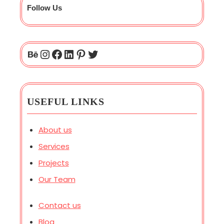
Follow Us
USEFUL LINKS
About us
Services
Projects
Our Team
Contact us
Blog