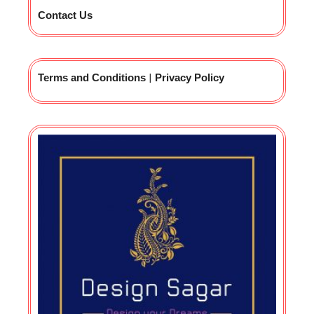
Contact Us
|
Terms and Conditions
Privacy Policy