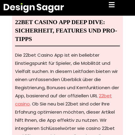
15/08/2015
22BET CASINO APP DEEP DIVE:
SICHERHEIT, FEATURES UND PRO-
TIPPS
Die 22bet Casino App ist ein beliebter
Einstiegspunkt für Spieler, die Mobilität und
Vielfalt suchen. In diesem Leitfaden bieten wir
einen umfassenden Überblick über die
Registrierung, Bonuses und Kernfunktionen der
App, basierend auf der offiziellen URL
22bet
casino
. Ob Sie neu bei 22bet sind oder Ihre
Erfahrung optimieren möchten, dieser Artikel
hilft Ihnen, die App effektiv zu nutzen. Wir
integrieren Schlüsselwörter wie casino 22bet