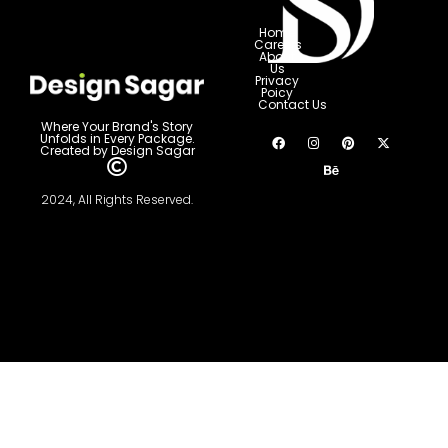
Home
Careers
About
Us
Privacy
Poicy
Contact Us
Where Your Brand's Story
Unfolds in Every Package.
Created by Design Sagar
2024, All Rights Reserved.