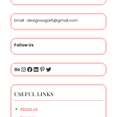
Email : designsagar6@gmail.com
Follow Us
USEFUL LINKS
About us