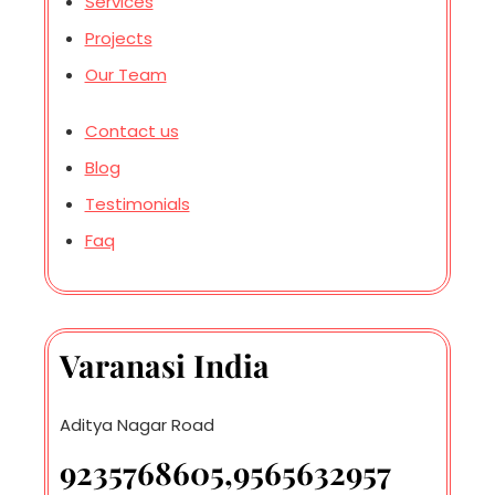
Services
Projects
Our Team
Contact us
Blog
Testimonials
Faq
Varanasi India
Aditya Nagar Road
9235768605,9565632957