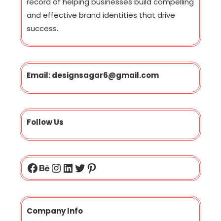
record of helping businesses build compelling
and effective brand identities that drive
success.
Email: designsagar6@gmail.com
Follow Us
Company Info