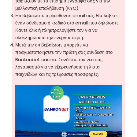
ταιριάζουν με τα επίσημα έγγραφά σας για την
μελλοντική επαλήθευση (KYC).
Επιβεβαιώστε τη διεύθυνση email σας. Θα λάβετε
έναν σύνδεσμο ή κωδικό στο email που δηλώσατε.
Κάντε κλικ ή πληκτρολογήστε τον για να
ολοκληρώσετε την ενεργοποίηση.
Μετά την επιβεβαίωση, μπορείτε να
πραγματοποιήσετε την πρώτη σας σύνδεση στο
Bankonbet casino. Συνδέστε τον νέο σας
λογαριασμό για να εξερευνήσετε τη λίστα
παιχνιδιών και τις τρέχουσες προσφορές.