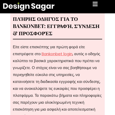
17/04/2016
ΠΛΉΡΗΣ ΟΔΗΓΌΣ ΓΙΑ ΤΟ
BANKONBET: ΕΓΓΡΑΦΉ, ΣΎΝΔΕΣΗ
& ΠΡΟΣΦΟΡΈΣ
Είτε είστε επισκέπτης για πρώτη φορά είτε
επιστρέφετε στο
Bankonbet login
, αυτός ο οδηγός
καλύπτει τα βασικά χαρακτηριστικά που πρέπει να
γνωρίζετε. Ο στόχος είναι να σας βοηθήσουμε να
περιηγηθείτε εύκολα στις υπηρεσίες, να
κατανοήσετε τη διαδικασία εγγραφής και σύνδεσης,
και να ανακαλύψετε τις ευκαιρίες που προσφέρει η
πλατφόρμα. Τα παρακάτω βήματα και πληροφορίες
σας παρέχουν μια ολοκληρωμένη τεχνική
επισκόπηση για μια ασφαλή και αποτελεσματική