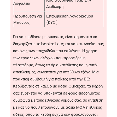
Κρυπτογράφηση SSL, 2FA
Ασφάλεια
Διαθέσιμη
Προϋπόθεση για
Επαλήθευση Λογαριασμού
Μπόνους
(KYC)
Για να κερδίσετε με συνέπεια, είναι σημαντικό να
διαχειρίζεστε το bankroll σας και να κατανοείτε τους
κανόνες των παιχνιδιών που επιλέγετε. Η χρήση
των εργαλείων ελέγχου που προσφέρει η
πλατφόρμα, όπως τα όρια κατάθεσης και η αυτό-
αποκλεισμός, συνιστάται για υπεύθυνο τζόγο. Μια
πρακτική συμβουλή για παίκτες από την ΕΕ:
Κερδίζοντας σε καζίνο με άδεια Curaçao, τα κέρδη
σας ενδέχεται να υπόκεινται σε φόρο εισοδήματος
σύμφωνα με τους εθνικούς νόμους σας, σε αντίθεση
με καζίνο που λειτουργούν με άδεια MGA ή εθνικές
άδειες, όπου τα κέρδη συχνά δεν φορολογούνται.